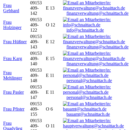
09153
Frau
409-
E 13
Gebhard
142
finanzverwaltung@schnaittach.de
09153
Frau
409-
O 12
Holzinger
122
info@schnaittach.de
09153
Frau Hüßner
409-
E 12
143
finanzverwaltung@schnaittach.de
09153
Frau Karg
409-
E 15
140
finanzverwaltung@schnaittach.de
09153
Frau
409-
E 11
Mehlinger
148
personal@schnaittach.de
09153
Frau Pasler
409-
E 11
147
personal@schnaittach.de
09153
Frau Pfister
409-
O 6
155
bauamt@schnaittach.de
09153
Frau
409-
O 11
Quadvlieg