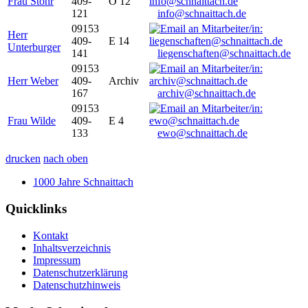
Frau Stöhr
409-
O 12
121
info@schnaittach.de
09153
Herr
409-
E 14
Unterburger
141
liegenschaften@schnaittach.de
09153
Herr Weber
409-
Archiv
167
archiv@schnaittach.de
09153
Frau Wilde
409-
E 4
133
ewo@schnaittach.de
drucken
nach oben
1000 Jahre Schnaittach
Quicklinks
Kontakt
Inhaltsverzeichnis
Impressum
Datenschutzerklärung
Datenschutzhinweis