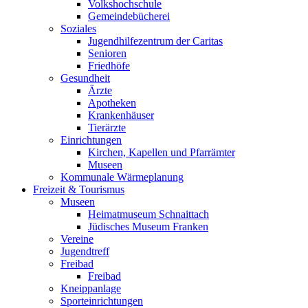
Volkshochschule
Gemeindebücherei
Soziales
Jugendhilfezentrum der Caritas
Senioren
Friedhöfe
Gesundheit
Ärzte
Apotheken
Krankenhäuser
Tierärzte
Einrichtungen
Kirchen, Kapellen und Pfarrämter
Museen
Kommunale Wärmeplanung
Freizeit & Tourismus
Museen
Heimatmuseum Schnaittach
Jüdisches Museum Franken
Vereine
Jugendtreff
Freibad
Freibad
Kneippanlage
Sporteinrichtungen