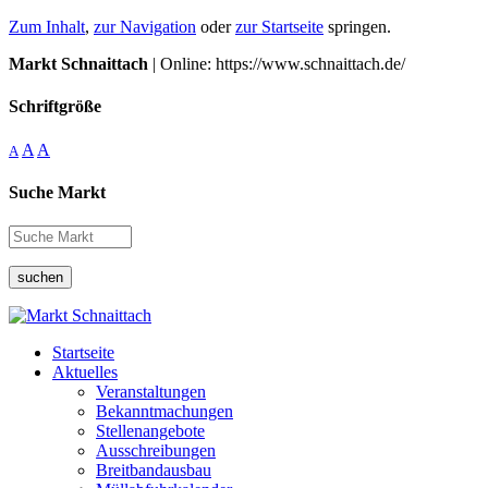
Zum Inhalt
,
zur Navigation
oder
zur Startseite
springen.
Markt Schnaittach
| Online: https://www.schnaittach.de/
Schriftgröße
A
A
A
Suche Markt
suchen
Startseite
Aktuelles
Veranstaltungen
Bekanntmachungen
Stellenangebote
Ausschreibungen
Breitbandausbau