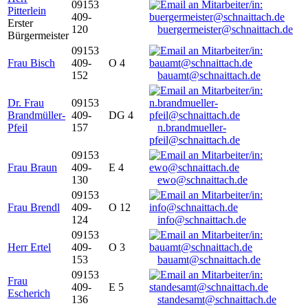
09153
Pitterlein
409-
Erster
120
buergermeister@schnaittach.de
Bürgermeister
09153
Frau Bisch
409-
O 4
152
bauamt@schnaittach.de
Dr. Frau
09153
Brandmüller-
409-
DG 4
Pfeil
157
n.brandmueller-
pfeil@schnaittach.de
09153
Frau Braun
409-
E 4
130
ewo@schnaittach.de
09153
Frau Brendl
409-
O 12
124
info@schnaittach.de
09153
Herr Ertel
409-
O 3
153
bauamt@schnaittach.de
09153
Frau
409-
E 5
Escherich
136
standesamt@schnaittach.de