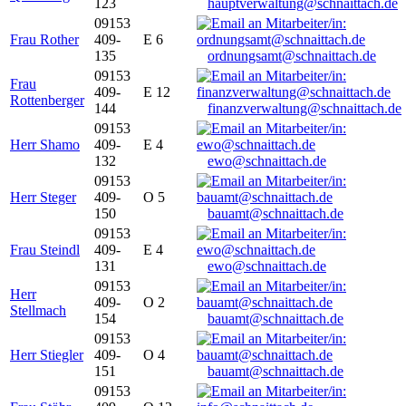
123
hauptverwaltung@schnaittach.de
09153
Frau Rother
409-
E 6
135
ordnungsamt@schnaittach.de
09153
Frau
409-
E 12
Rottenberger
144
finanzverwaltung@schnaittach.de
09153
Herr Shamo
409-
E 4
132
ewo@schnaittach.de
09153
Herr Steger
409-
O 5
150
bauamt@schnaittach.de
09153
Frau Steindl
409-
E 4
131
ewo@schnaittach.de
09153
Herr
409-
O 2
Stellmach
154
bauamt@schnaittach.de
09153
Herr Stiegler
409-
O 4
151
bauamt@schnaittach.de
09153