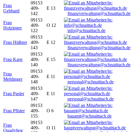
09153
Frau
409-
E 13
Gebhard
142
finanzverwaltung@schnaittach.de
09153
Frau
409-
O 12
Holzinger
122
info@schnaittach.de
09153
Frau Hüßner
409-
E 12
143
finanzverwaltung@schnaittach.de
09153
Frau Karg
409-
E 15
140
finanzverwaltung@schnaittach.de
09153
Frau
409-
E 11
Mehlinger
148
personal@schnaittach.de
09153
Frau Pasler
409-
E 11
147
personal@schnaittach.de
09153
Frau Pfister
409-
O 6
155
bauamt@schnaittach.de
09153
Frau
409-
O 11
Quadvlieg