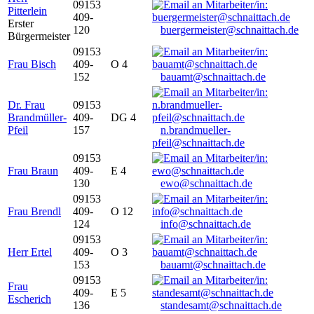
09153
Pitterlein
409-
Erster
120
buergermeister@schnaittach.de
Bürgermeister
09153
Frau Bisch
409-
O 4
152
bauamt@schnaittach.de
Dr. Frau
09153
Brandmüller-
409-
DG 4
Pfeil
157
n.brandmueller-
pfeil@schnaittach.de
09153
Frau Braun
409-
E 4
130
ewo@schnaittach.de
09153
Frau Brendl
409-
O 12
124
info@schnaittach.de
09153
Herr Ertel
409-
O 3
153
bauamt@schnaittach.de
09153
Frau
409-
E 5
Escherich
136
standesamt@schnaittach.de