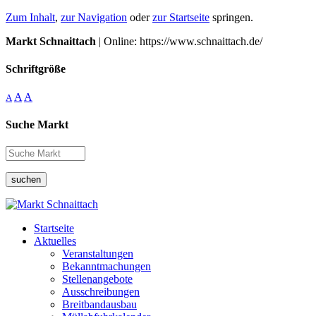
Zum Inhalt
,
zur Navigation
oder
zur Startseite
springen.
Markt Schnaittach
| Online: https://www.schnaittach.de/
Schriftgröße
A
A
A
Suche Markt
suchen
Startseite
Aktuelles
Veranstaltungen
Bekanntmachungen
Stellenangebote
Ausschreibungen
Breitbandausbau