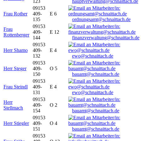
123
hauptverwaltung@schnaittach.de
09153
Frau Rother
409-
E 6
135
ordnungsamt@schnaittach.de
09153
Frau
409-
E 12
Rottenberger
144
finanzverwaltung@schnaittach.de
09153
Herr Shamo
409-
E 4
132
ewo@schnaittach.de
09153
Herr Steger
409-
O 5
150
bauamt@schnaittach.de
09153
Frau Steindl
409-
E 4
131
ewo@schnaittach.de
09153
Herr
409-
O 2
Stellmach
154
bauamt@schnaittach.de
09153
Herr Stiegler
409-
O 4
151
bauamt@schnaittach.de
09153