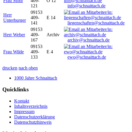
Frau Stöhr
409-
O 12
121
info@schnaittach.de
09153
Herr
409-
E 14
Unterburger
141
liegenschaften@schnaittach.de
09153
Herr Weber
409-
Archiv
167
archiv@schnaittach.de
09153
Frau Wilde
409-
E 4
133
ewo@schnaittach.de
drucken
nach oben
1000 Jahre Schnaittach
Quicklinks
Kontakt
Inhaltsverzeichnis
Impressum
Datenschutzerklärung
Datenschutzhinweis