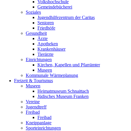
Volkshochschule
Gemeindebücherei
Soziales
Jugendhilfezentrum der Caritas
Senioren
Friedhöfe
Gesundheit
Ärzte
Apotheken
Krankenhäuser
Tierärzte
Einrichtungen
Kirchen, Kapellen und Pfarrämter
Museen
Kommunale Wärmeplanung
Freizeit & Tourismus
Museen
Heimatmuseum Schnaittach
Jüdisches Museum Franken
Vereine
Jugendtreff
Freibad
Freibad
Kneippanlage
Sporteinrichtungen