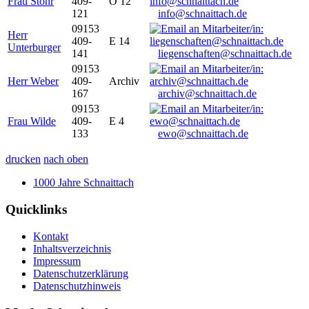
Frau Stöhr
409-
O 12
121
info@schnaittach.de
09153
Herr
409-
E 14
Unterburger
141
liegenschaften@schnaittach.de
09153
Herr Weber
409-
Archiv
167
archiv@schnaittach.de
09153
Frau Wilde
409-
E 4
133
ewo@schnaittach.de
drucken
nach oben
1000 Jahre Schnaittach
Quicklinks
Kontakt
Inhaltsverzeichnis
Impressum
Datenschutzerklärung
Datenschutzhinweis