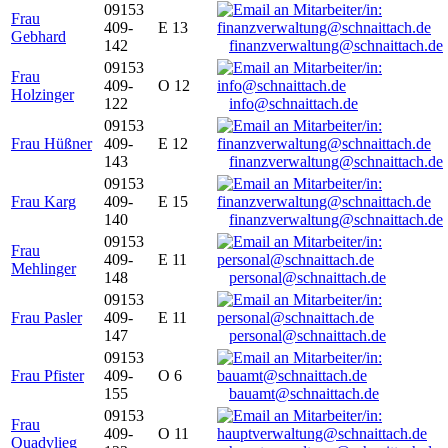
09153
Frau
409-
E 13
Gebhard
142
finanzverwaltung@schnaittach.de
09153
Frau
409-
O 12
Holzinger
122
info@schnaittach.de
09153
Frau Hüßner
409-
E 12
143
finanzverwaltung@schnaittach.de
09153
Frau Karg
409-
E 15
140
finanzverwaltung@schnaittach.de
09153
Frau
409-
E 11
Mehlinger
148
personal@schnaittach.de
09153
Frau Pasler
409-
E 11
147
personal@schnaittach.de
09153
Frau Pfister
409-
O 6
155
bauamt@schnaittach.de
09153
Frau
409-
O 11
Quadvlieg