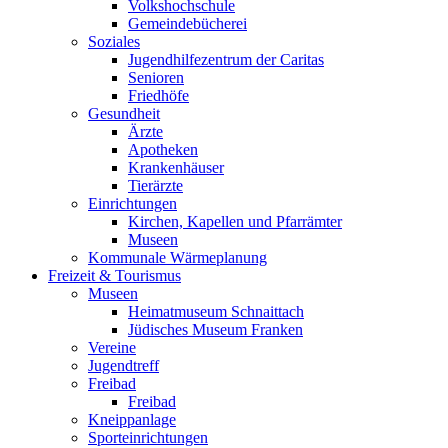
Volkshochschule
Gemeindebücherei
Soziales
Jugendhilfezentrum der Caritas
Senioren
Friedhöfe
Gesundheit
Ärzte
Apotheken
Krankenhäuser
Tierärzte
Einrichtungen
Kirchen, Kapellen und Pfarrämter
Museen
Kommunale Wärmeplanung
Freizeit & Tourismus
Museen
Heimatmuseum Schnaittach
Jüdisches Museum Franken
Vereine
Jugendtreff
Freibad
Freibad
Kneippanlage
Sporteinrichtungen