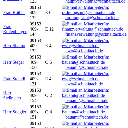
123
hauptverwaltung@schnaittach.de
09153
Frau Rother
409-
E 6
135
ordnungsamt@schnaittach.de
09153
Frau
409-
E 12
Rottenberger
144
finanzverwaltung@schnaittach.de
09153
Herr Shamo
409-
E 4
132
ewo@schnaittach.de
09153
Herr Steger
409-
O 5
150
bauamt@schnaittach.de
09153
Frau Steindl
409-
E 4
131
ewo@schnaittach.de
09153
Herr
409-
O 2
Stellmach
154
bauamt@schnaittach.de
09153
Herr Stiegler
409-
O 4
151
bauamt@schnaittach.de
09153