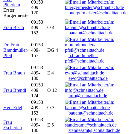
09153
Pitterlein
409-
Erster
120
buergermeister@schnaittach.de
Bürgermeister
09153
Frau Bisch
409-
O 4
152
bauamt@schnaittach.de
Dr. Frau
09153
Brandmüller-
409-
DG 4
Pfeil
157
n.brandmueller-
pfeil@schnaittach.de
09153
Frau Braun
409-
E 4
130
ewo@schnaittach.de
09153
Frau Brendl
409-
O 12
124
info@schnaittach.de
09153
Herr Ertel
409-
O 3
153
bauamt@schnaittach.de
09153
Frau
409-
E 5
Escherich
136
standesamt@schnaittach.de