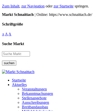
Zum Inhalt
,
zur Navigation
oder
zur Startseite
springen.
Markt Schnaittach
| Online: https://www.schnaittach.de/
Schriftgröße
A
A
A
Suche Markt
suchen
Startseite
Aktuelles
Veranstaltungen
Bekanntmachungen
Stellenangebote
Ausschreibungen
Breitbandausbau