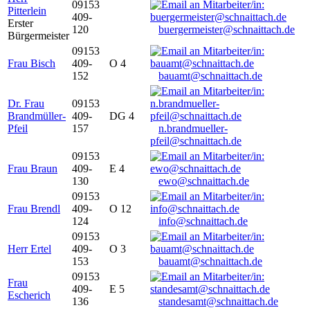
09153
Pitterlein
409-
Erster
120
buergermeister@schnaittach.de
Bürgermeister
09153
Frau Bisch
409-
O 4
152
bauamt@schnaittach.de
Dr. Frau
09153
Brandmüller-
409-
DG 4
Pfeil
157
n.brandmueller-
pfeil@schnaittach.de
09153
Frau Braun
409-
E 4
130
ewo@schnaittach.de
09153
Frau Brendl
409-
O 12
124
info@schnaittach.de
09153
Herr Ertel
409-
O 3
153
bauamt@schnaittach.de
09153
Frau
409-
E 5
Escherich
136
standesamt@schnaittach.de