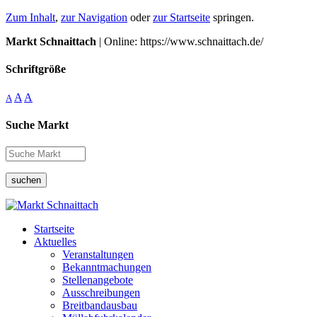
Zum Inhalt
,
zur Navigation
oder
zur Startseite
springen.
Markt Schnaittach
| Online: https://www.schnaittach.de/
Schriftgröße
A
A
A
Suche Markt
suchen
Startseite
Aktuelles
Veranstaltungen
Bekanntmachungen
Stellenangebote
Ausschreibungen
Breitbandausbau