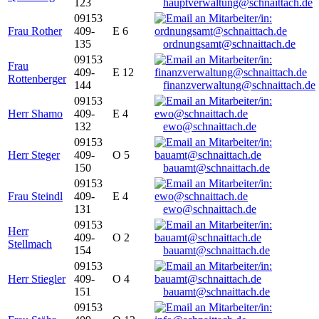
123
hauptverwaltung@schnaittach.de
09153
Frau Rother
409-
E 6
135
ordnungsamt@schnaittach.de
09153
Frau
409-
E 12
Rottenberger
144
finanzverwaltung@schnaittach.de
09153
Herr Shamo
409-
E 4
132
ewo@schnaittach.de
09153
Herr Steger
409-
O 5
150
bauamt@schnaittach.de
09153
Frau Steindl
409-
E 4
131
ewo@schnaittach.de
09153
Herr
409-
O 2
Stellmach
154
bauamt@schnaittach.de
09153
Herr Stiegler
409-
O 4
151
bauamt@schnaittach.de
09153