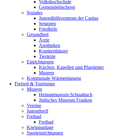
Volkshochschule
Gemeindebücherei
Soziales
Jugendhilfezentrum der Caritas
Senioren
Friedhöfe
Gesundheit
Ärzte
Apotheken
Krankenhäuser
Tierärzte
Einrichtungen
Kirchen, Kapellen und Pfarrämter
Museen
Kommunale Wärmeplanung
Freizeit & Tourismus
Museen
Heimatmuseum Schnaittach
Jüdisches Museum Franken
Vereine
Jugendtreff
Freibad
Freibad
Kneippanlage
Sporteinrichtungen