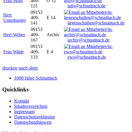
Frau Stöhr
409-
O 12
121
info@schnaittach.de
09153
Herr
409-
E 14
Unterburger
141
liegenschaften@schnaittach.de
09153
Herr Weber
409-
Archiv
167
archiv@schnaittach.de
09153
Frau Wilde
409-
E 4
133
ewo@schnaittach.de
drucken
nach oben
1000 Jahre Schnaittach
Quicklinks
Kontakt
Inhaltsverzeichnis
Impressum
Datenschutzerklärung
Datenschutzhinweis