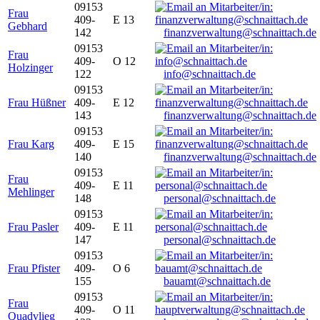
09153
Frau
409-
E 13
Gebhard
142
finanzverwaltung@schnaittach.de
09153
Frau
409-
O 12
Holzinger
122
info@schnaittach.de
09153
Frau Hüßner
409-
E 12
143
finanzverwaltung@schnaittach.de
09153
Frau Karg
409-
E 15
140
finanzverwaltung@schnaittach.de
09153
Frau
409-
E 11
Mehlinger
148
personal@schnaittach.de
09153
Frau Pasler
409-
E 11
147
personal@schnaittach.de
09153
Frau Pfister
409-
O 6
155
bauamt@schnaittach.de
09153
Frau
409-
O 11
Quadvlieg