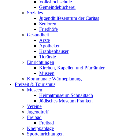
Volkshochschule
Gemeindebücherei
Soziales
Jugendhilfezentrum der Caritas
Senioren
Friedhöfe
Gesundheit
Ärzte
Apotheken
Krankenhäuser
Tierärzte
Einrichtungen
Kirchen, Kapellen und Pfarrämter
Museen
Kommunale Wärmeplanung
Freizeit & Tourismus
Museen
Heimatmuseum Schnaittach
Jüdisches Museum Franken
Vereine
Jugendtreff
Freibad
Freibad
Kneippanlage
Sporteinrichtungen