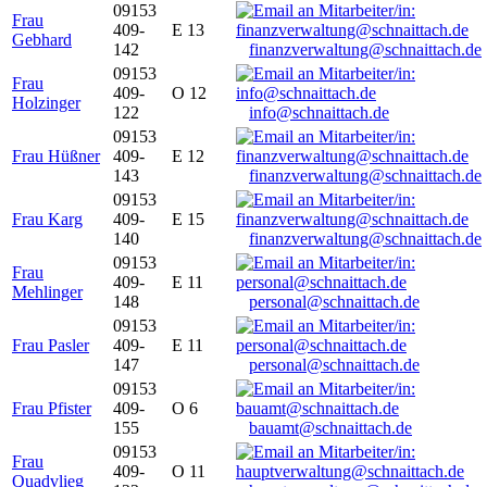
09153
Frau
409-
E 13
Gebhard
142
finanzverwaltung@schnaittach.de
09153
Frau
409-
O 12
Holzinger
122
info@schnaittach.de
09153
Frau Hüßner
409-
E 12
143
finanzverwaltung@schnaittach.de
09153
Frau Karg
409-
E 15
140
finanzverwaltung@schnaittach.de
09153
Frau
409-
E 11
Mehlinger
148
personal@schnaittach.de
09153
Frau Pasler
409-
E 11
147
personal@schnaittach.de
09153
Frau Pfister
409-
O 6
155
bauamt@schnaittach.de
09153
Frau
409-
O 11
Quadvlieg