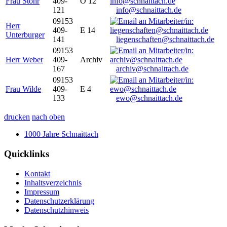
Frau Stöhr
409-
O 12
121
info@schnaittach.de
09153
Herr
409-
E 14
Unterburger
141
liegenschaften@schnaittach.de
09153
Herr Weber
409-
Archiv
167
archiv@schnaittach.de
09153
Frau Wilde
409-
E 4
133
ewo@schnaittach.de
drucken
nach oben
1000 Jahre Schnaittach
Quicklinks
Kontakt
Inhaltsverzeichnis
Impressum
Datenschutzerklärung
Datenschutzhinweis