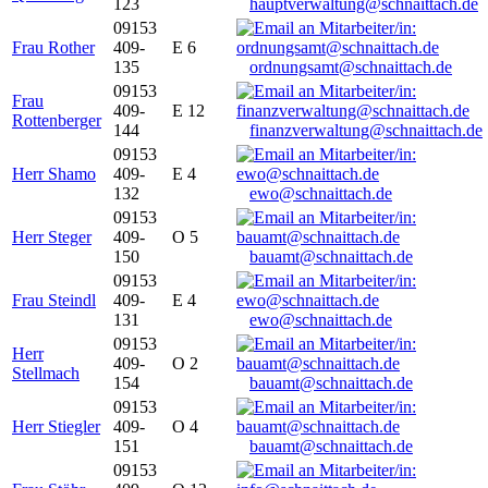
123
hauptverwaltung@schnaittach.de
09153
Frau Rother
409-
E 6
135
ordnungsamt@schnaittach.de
09153
Frau
409-
E 12
Rottenberger
144
finanzverwaltung@schnaittach.de
09153
Herr Shamo
409-
E 4
132
ewo@schnaittach.de
09153
Herr Steger
409-
O 5
150
bauamt@schnaittach.de
09153
Frau Steindl
409-
E 4
131
ewo@schnaittach.de
09153
Herr
409-
O 2
Stellmach
154
bauamt@schnaittach.de
09153
Herr Stiegler
409-
O 4
151
bauamt@schnaittach.de
09153