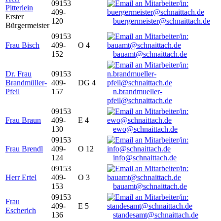
09153
Pitterlein
409-
Erster
120
buergermeister@schnaittach.de
Bürgermeister
09153
Frau Bisch
409-
O 4
152
bauamt@schnaittach.de
Dr. Frau
09153
Brandmüller-
409-
DG 4
Pfeil
157
n.brandmueller-
pfeil@schnaittach.de
09153
Frau Braun
409-
E 4
130
ewo@schnaittach.de
09153
Frau Brendl
409-
O 12
124
info@schnaittach.de
09153
Herr Ertel
409-
O 3
153
bauamt@schnaittach.de
09153
Frau
409-
E 5
Escherich
136
standesamt@schnaittach.de