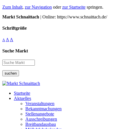
Zum Inhalt
,
zur Navigation
oder
zur Startseite
springen.
Markt Schnaittach
| Online: https://www.schnaittach.de/
Schriftgröße
A
A
A
Suche Markt
suchen
Startseite
Aktuelles
Veranstaltungen
Bekanntmachungen
Stellenangebote
Ausschreibungen
Breitbandausbau