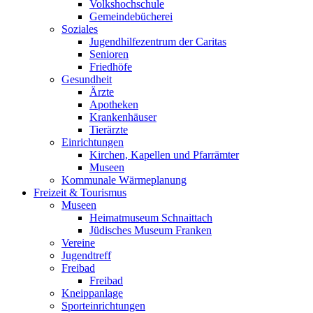
Volkshochschule
Gemeindebücherei
Soziales
Jugendhilfezentrum der Caritas
Senioren
Friedhöfe
Gesundheit
Ärzte
Apotheken
Krankenhäuser
Tierärzte
Einrichtungen
Kirchen, Kapellen und Pfarrämter
Museen
Kommunale Wärmeplanung
Freizeit & Tourismus
Museen
Heimatmuseum Schnaittach
Jüdisches Museum Franken
Vereine
Jugendtreff
Freibad
Freibad
Kneippanlage
Sporteinrichtungen