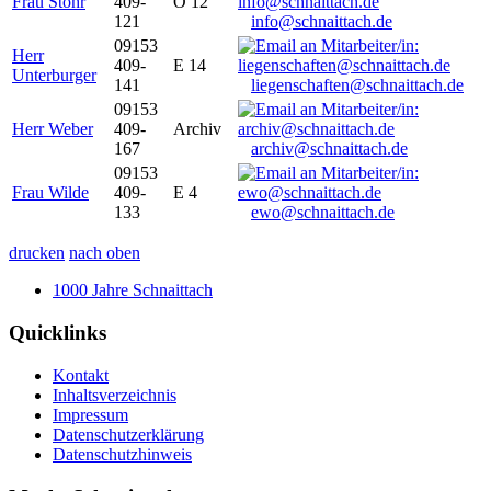
Frau Stöhr
409-
O 12
121
info@schnaittach.de
09153
Herr
409-
E 14
Unterburger
141
liegenschaften@schnaittach.de
09153
Herr Weber
409-
Archiv
167
archiv@schnaittach.de
09153
Frau Wilde
409-
E 4
133
ewo@schnaittach.de
drucken
nach oben
1000 Jahre Schnaittach
Quicklinks
Kontakt
Inhaltsverzeichnis
Impressum
Datenschutzerklärung
Datenschutzhinweis