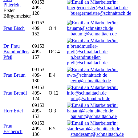
09153
Pitterlein
409-
Erster
120
buergermeister@schnaittach.de
Bürgermeister
09153
Frau Bisch
409-
O 4
152
bauamt@schnaittach.de
Dr. Frau
09153
Brandmüller-
409-
DG 4
Pfeil
157
n.brandmueller-
pfeil@schnaittach.de
09153
Frau Braun
409-
E 4
130
ewo@schnaittach.de
09153
Frau Brendl
409-
O 12
124
info@schnaittach.de
09153
Herr Ertel
409-
O 3
153
bauamt@schnaittach.de
09153
Frau
409-
E 5
Escherich
136
standesamt@schnaittach.de