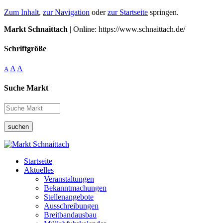
Zum Inhalt
,
zur Navigation
oder
zur Startseite
springen.
Markt Schnaittach
| Online: https://www.schnaittach.de/
Schriftgröße
A
A
A
Suche Markt
suchen
Startseite
Aktuelles
Veranstaltungen
Bekanntmachungen
Stellenangebote
Ausschreibungen
Breitbandausbau