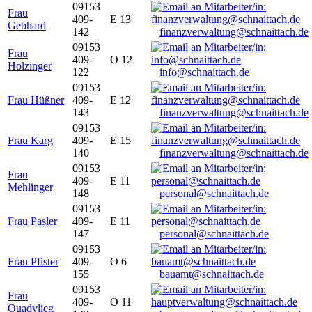
09153
Frau
409-
E 13
Gebhard
142
finanzverwaltung@schnaittach.de
09153
Frau
409-
O 12
Holzinger
122
info@schnaittach.de
09153
Frau Hüßner
409-
E 12
143
finanzverwaltung@schnaittach.de
09153
Frau Karg
409-
E 15
140
finanzverwaltung@schnaittach.de
09153
Frau
409-
E 11
Mehlinger
148
personal@schnaittach.de
09153
Frau Pasler
409-
E 11
147
personal@schnaittach.de
09153
Frau Pfister
409-
O 6
155
bauamt@schnaittach.de
09153
Frau
409-
O 11
Quadvlieg