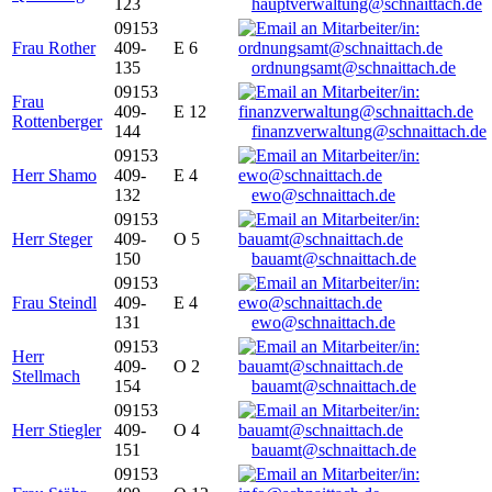
123
hauptverwaltung@schnaittach.de
09153
Frau Rother
409-
E 6
135
ordnungsamt@schnaittach.de
09153
Frau
409-
E 12
Rottenberger
144
finanzverwaltung@schnaittach.de
09153
Herr Shamo
409-
E 4
132
ewo@schnaittach.de
09153
Herr Steger
409-
O 5
150
bauamt@schnaittach.de
09153
Frau Steindl
409-
E 4
131
ewo@schnaittach.de
09153
Herr
409-
O 2
Stellmach
154
bauamt@schnaittach.de
09153
Herr Stiegler
409-
O 4
151
bauamt@schnaittach.de
09153