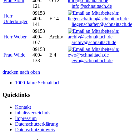
Frau Stöhr
409-
O 12
121
info@schnaittach.de
09153
Herr
409-
E 14
Unterburger
141
liegenschaften@schnaittach.de
09153
Herr Weber
409-
Archiv
167
archiv@schnaittach.de
09153
Frau Wilde
409-
E 4
133
ewo@schnaittach.de
drucken
nach oben
1000 Jahre Schnaittach
Quicklinks
Kontakt
Inhaltsverzeichnis
Impressum
Datenschutzerklärung
Datenschutzhinweis