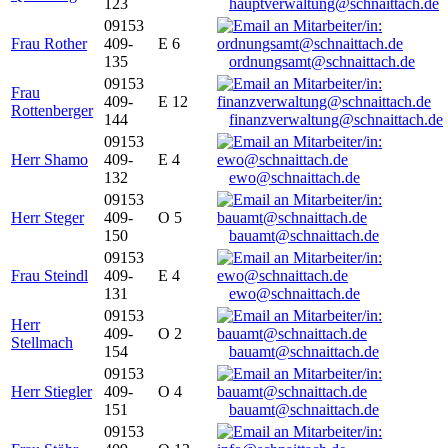
123
hauptverwaltung@schnaittach.de
09153
Frau Rother
409-
E 6
135
ordnungsamt@schnaittach.de
09153
Frau
409-
E 12
Rottenberger
144
finanzverwaltung@schnaittach.de
09153
Herr Shamo
409-
E 4
132
ewo@schnaittach.de
09153
Herr Steger
409-
O 5
150
bauamt@schnaittach.de
09153
Frau Steindl
409-
E 4
131
ewo@schnaittach.de
09153
Herr
409-
O 2
Stellmach
154
bauamt@schnaittach.de
09153
Herr Stiegler
409-
O 4
151
bauamt@schnaittach.de
09153