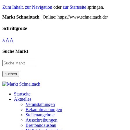
Zum Inhalt
,
zur Navigation
oder
zur Startseite
springen.
Markt Schnaittach
| Online: https://www.schnaittach.de/
Schriftgröße
A
A
A
Suche Markt
suchen
Startseite
Aktuelles
Veranstaltungen
Bekanntmachungen
Stellenangebote
Ausschreibungen
Breitbandausbau