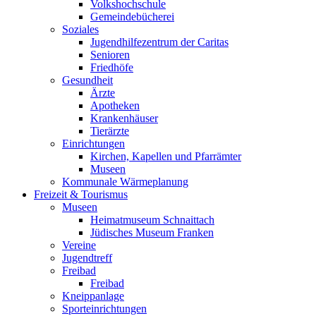
Volkshochschule
Gemeindebücherei
Soziales
Jugendhilfezentrum der Caritas
Senioren
Friedhöfe
Gesundheit
Ärzte
Apotheken
Krankenhäuser
Tierärzte
Einrichtungen
Kirchen, Kapellen und Pfarrämter
Museen
Kommunale Wärmeplanung
Freizeit & Tourismus
Museen
Heimatmuseum Schnaittach
Jüdisches Museum Franken
Vereine
Jugendtreff
Freibad
Freibad
Kneippanlage
Sporteinrichtungen