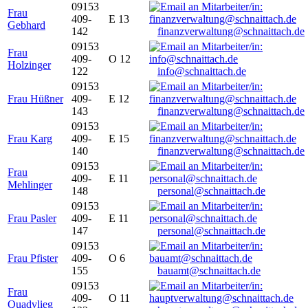
09153
Frau
409-
E 13
Gebhard
142
finanzverwaltung@schnaittach.de
09153
Frau
409-
O 12
Holzinger
122
info@schnaittach.de
09153
Frau Hüßner
409-
E 12
143
finanzverwaltung@schnaittach.de
09153
Frau Karg
409-
E 15
140
finanzverwaltung@schnaittach.de
09153
Frau
409-
E 11
Mehlinger
148
personal@schnaittach.de
09153
Frau Pasler
409-
E 11
147
personal@schnaittach.de
09153
Frau Pfister
409-
O 6
155
bauamt@schnaittach.de
09153
Frau
409-
O 11
Quadvlieg