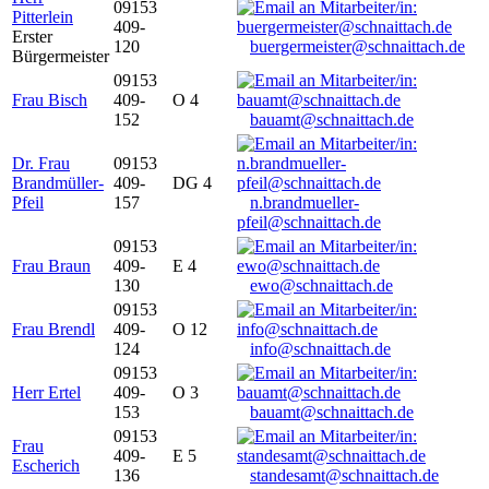
09153
Pitterlein
409-
Erster
120
buergermeister@schnaittach.de
Bürgermeister
09153
Frau Bisch
409-
O 4
152
bauamt@schnaittach.de
Dr. Frau
09153
Brandmüller-
409-
DG 4
Pfeil
157
n.brandmueller-
pfeil@schnaittach.de
09153
Frau Braun
409-
E 4
130
ewo@schnaittach.de
09153
Frau Brendl
409-
O 12
124
info@schnaittach.de
09153
Herr Ertel
409-
O 3
153
bauamt@schnaittach.de
09153
Frau
409-
E 5
Escherich
136
standesamt@schnaittach.de