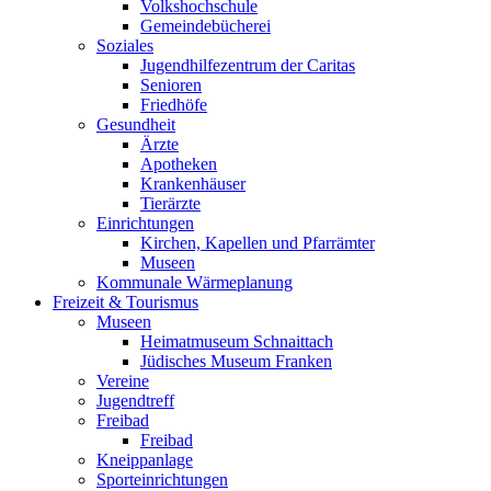
Volkshochschule
Gemeindebücherei
Soziales
Jugendhilfezentrum der Caritas
Senioren
Friedhöfe
Gesundheit
Ärzte
Apotheken
Krankenhäuser
Tierärzte
Einrichtungen
Kirchen, Kapellen und Pfarrämter
Museen
Kommunale Wärmeplanung
Freizeit & Tourismus
Museen
Heimatmuseum Schnaittach
Jüdisches Museum Franken
Vereine
Jugendtreff
Freibad
Freibad
Kneippanlage
Sporteinrichtungen