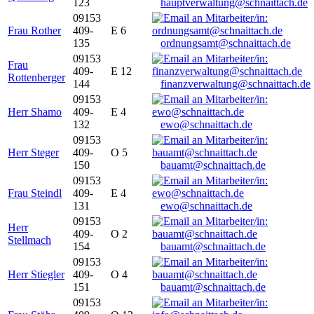
123
hauptverwaltung@schnaittach.de
09153
Frau Rother
409-
E 6
135
ordnungsamt@schnaittach.de
09153
Frau
409-
E 12
Rottenberger
144
finanzverwaltung@schnaittach.de
09153
Herr Shamo
409-
E 4
132
ewo@schnaittach.de
09153
Herr Steger
409-
O 5
150
bauamt@schnaittach.de
09153
Frau Steindl
409-
E 4
131
ewo@schnaittach.de
09153
Herr
409-
O 2
Stellmach
154
bauamt@schnaittach.de
09153
Herr Stiegler
409-
O 4
151
bauamt@schnaittach.de
09153