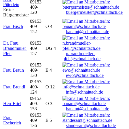
09153
Pitterlein
409-
Erster
120
buergermeister@schnaittach.de
Bürgermeister
09153
Frau Bisch
409-
O 4
152
bauamt@schnaittach.de
Dr. Frau
09153
Brandmüller-
409-
DG 4
Pfeil
157
n.brandmueller-
pfeil@schnaittach.de
09153
Frau Braun
409-
E 4
130
ewo@schnaittach.de
09153
Frau Brendl
409-
O 12
124
info@schnaittach.de
09153
Herr Ertel
409-
O 3
153
bauamt@schnaittach.de
09153
Frau
409-
E 5
Escherich
136
standesamt@schnaittach.de