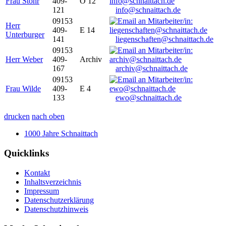
Frau Stöhr
409-
O 12
121
info@schnaittach.de
09153
Herr
409-
E 14
Unterburger
141
liegenschaften@schnaittach.de
09153
Herr Weber
409-
Archiv
167
archiv@schnaittach.de
09153
Frau Wilde
409-
E 4
133
ewo@schnaittach.de
drucken
nach oben
1000 Jahre Schnaittach
Quicklinks
Kontakt
Inhaltsverzeichnis
Impressum
Datenschutzerklärung
Datenschutzhinweis