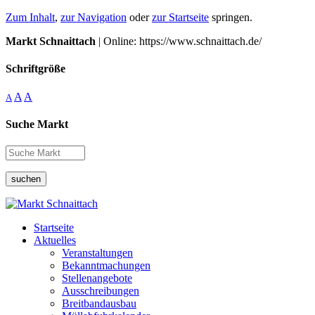
Zum Inhalt
,
zur Navigation
oder
zur Startseite
springen.
Markt Schnaittach
| Online: https://www.schnaittach.de/
Schriftgröße
A
A
A
Suche Markt
suchen
Startseite
Aktuelles
Veranstaltungen
Bekanntmachungen
Stellenangebote
Ausschreibungen
Breitbandausbau