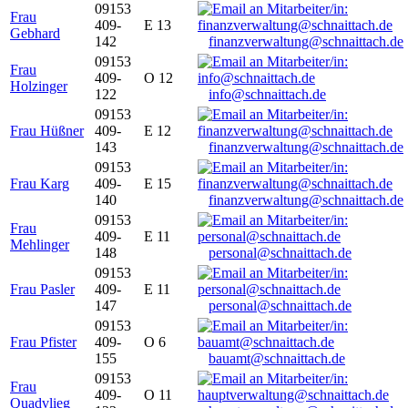
09153
Frau
409-
E 13
Gebhard
142
finanzverwaltung@schnaittach.de
09153
Frau
409-
O 12
Holzinger
122
info@schnaittach.de
09153
Frau Hüßner
409-
E 12
143
finanzverwaltung@schnaittach.de
09153
Frau Karg
409-
E 15
140
finanzverwaltung@schnaittach.de
09153
Frau
409-
E 11
Mehlinger
148
personal@schnaittach.de
09153
Frau Pasler
409-
E 11
147
personal@schnaittach.de
09153
Frau Pfister
409-
O 6
155
bauamt@schnaittach.de
09153
Frau
409-
O 11
Quadvlieg