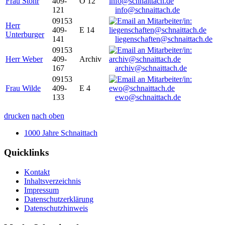
Frau Stöhr
409-
O 12
121
info@schnaittach.de
09153
Herr
409-
E 14
Unterburger
141
liegenschaften@schnaittach.de
09153
Herr Weber
409-
Archiv
167
archiv@schnaittach.de
09153
Frau Wilde
409-
E 4
133
ewo@schnaittach.de
drucken
nach oben
1000 Jahre Schnaittach
Quicklinks
Kontakt
Inhaltsverzeichnis
Impressum
Datenschutzerklärung
Datenschutzhinweis