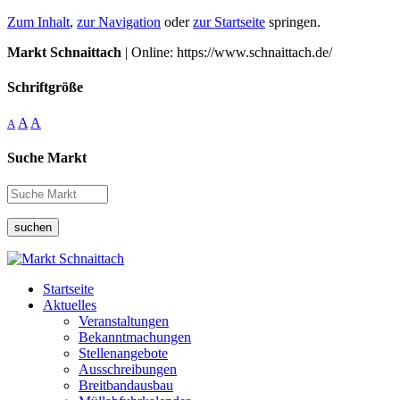
Zum Inhalt
,
zur Navigation
oder
zur Startseite
springen.
Markt Schnaittach
| Online: https://www.schnaittach.de/
Schriftgröße
A
A
A
Suche Markt
suchen
Startseite
Aktuelles
Veranstaltungen
Bekanntmachungen
Stellenangebote
Ausschreibungen
Breitbandausbau