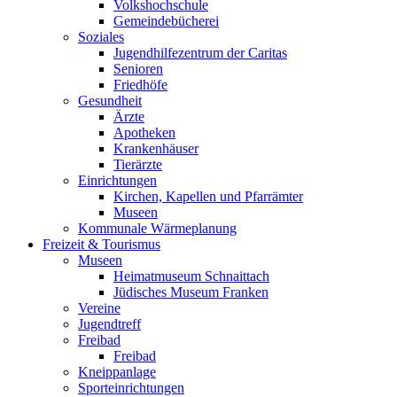
Volkshochschule
Gemeindebücherei
Soziales
Jugendhilfezentrum der Caritas
Senioren
Friedhöfe
Gesundheit
Ärzte
Apotheken
Krankenhäuser
Tierärzte
Einrichtungen
Kirchen, Kapellen und Pfarrämter
Museen
Kommunale Wärmeplanung
Freizeit & Tourismus
Museen
Heimatmuseum Schnaittach
Jüdisches Museum Franken
Vereine
Jugendtreff
Freibad
Freibad
Kneippanlage
Sporteinrichtungen