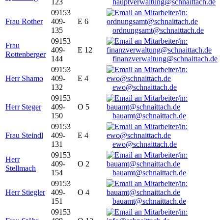
123
hauptverwaltung@schnaittach.de
09153
Frau Rother
409-
E 6
135
ordnungsamt@schnaittach.de
09153
Frau
409-
E 12
Rottenberger
144
finanzverwaltung@schnaittach.de
09153
Herr Shamo
409-
E 4
132
ewo@schnaittach.de
09153
Herr Steger
409-
O 5
150
bauamt@schnaittach.de
09153
Frau Steindl
409-
E 4
131
ewo@schnaittach.de
09153
Herr
409-
O 2
Stellmach
154
bauamt@schnaittach.de
09153
Herr Stiegler
409-
O 4
151
bauamt@schnaittach.de
09153