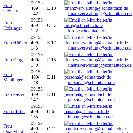
09153
Frau
409-
E 13
Gebhard
142
finanzverwaltung@schnaittach.de
09153
Frau
409-
O 12
Holzinger
122
info@schnaittach.de
09153
Frau Hüßner
409-
E 12
143
finanzverwaltung@schnaittach.de
09153
Frau Karg
409-
E 15
140
finanzverwaltung@schnaittach.de
09153
Frau
409-
E 11
Mehlinger
148
personal@schnaittach.de
09153
Frau Pasler
409-
E 11
147
personal@schnaittach.de
09153
Frau Pfister
409-
O 6
155
bauamt@schnaittach.de
09153
Frau
409-
O 11
Quadvlieg