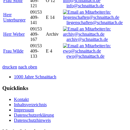
Frau Stöhr
409-
O 12
121
info@schnaittach.de
09153
Herr
409-
E 14
Unterburger
141
liegenschaften@schnaittach.de
09153
Herr Weber
409-
Archiv
167
archiv@schnaittach.de
09153
Frau Wilde
409-
E 4
133
ewo@schnaittach.de
drucken
nach oben
1000 Jahre Schnaittach
Quicklinks
Kontakt
Inhaltsverzeichnis
Impressum
Datenschutzerklärung
Datenschutzhinweis