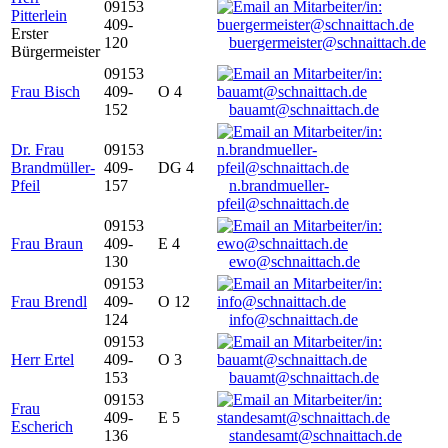
09153
Pitterlein
409-
Erster
120
buergermeister@schnaittach.de
Bürgermeister
09153
Frau Bisch
409-
O 4
152
bauamt@schnaittach.de
Dr. Frau
09153
Brandmüller-
409-
DG 4
Pfeil
157
n.brandmueller-
pfeil@schnaittach.de
09153
Frau Braun
409-
E 4
130
ewo@schnaittach.de
09153
Frau Brendl
409-
O 12
124
info@schnaittach.de
09153
Herr Ertel
409-
O 3
153
bauamt@schnaittach.de
09153
Frau
409-
E 5
Escherich
136
standesamt@schnaittach.de