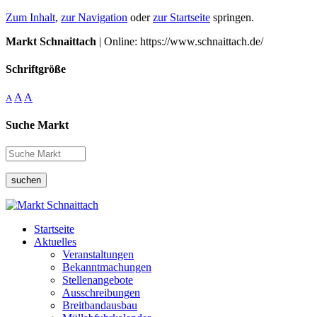
Zum Inhalt
,
zur Navigation
oder
zur Startseite
springen.
Markt Schnaittach
| Online: https://www.schnaittach.de/
Schriftgröße
A
A
A
Suche Markt
suchen
Startseite
Aktuelles
Veranstaltungen
Bekanntmachungen
Stellenangebote
Ausschreibungen
Breitbandausbau