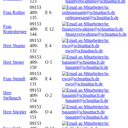
123
hauptverwaltung@schnaittach.de
09153
Frau Rother
409-
E 6
135
ordnungsamt@schnaittach.de
09153
Frau
409-
E 12
Rottenberger
144
finanzverwaltung@schnaittach.de
09153
Herr Shamo
409-
E 4
132
ewo@schnaittach.de
09153
Herr Steger
409-
O 5
150
bauamt@schnaittach.de
09153
Frau Steindl
409-
E 4
131
ewo@schnaittach.de
09153
Herr
409-
O 2
Stellmach
154
bauamt@schnaittach.de
09153
Herr Stiegler
409-
O 4
151
bauamt@schnaittach.de
09153