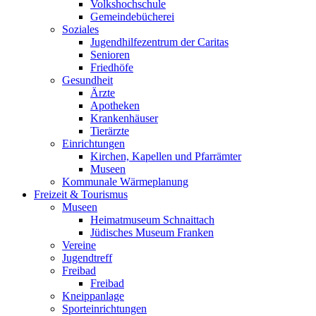
Volkshochschule
Gemeindebücherei
Soziales
Jugendhilfezentrum der Caritas
Senioren
Friedhöfe
Gesundheit
Ärzte
Apotheken
Krankenhäuser
Tierärzte
Einrichtungen
Kirchen, Kapellen und Pfarrämter
Museen
Kommunale Wärmeplanung
Freizeit & Tourismus
Museen
Heimatmuseum Schnaittach
Jüdisches Museum Franken
Vereine
Jugendtreff
Freibad
Freibad
Kneippanlage
Sporteinrichtungen