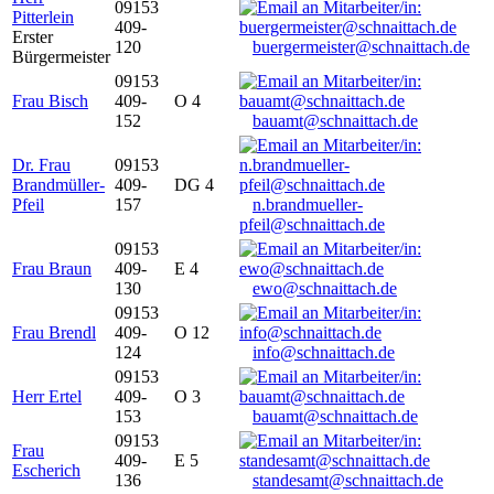
09153
Pitterlein
409-
Erster
120
buergermeister@schnaittach.de
Bürgermeister
09153
Frau Bisch
409-
O 4
152
bauamt@schnaittach.de
Dr. Frau
09153
Brandmüller-
409-
DG 4
Pfeil
157
n.brandmueller-
pfeil@schnaittach.de
09153
Frau Braun
409-
E 4
130
ewo@schnaittach.de
09153
Frau Brendl
409-
O 12
124
info@schnaittach.de
09153
Herr Ertel
409-
O 3
153
bauamt@schnaittach.de
09153
Frau
409-
E 5
Escherich
136
standesamt@schnaittach.de