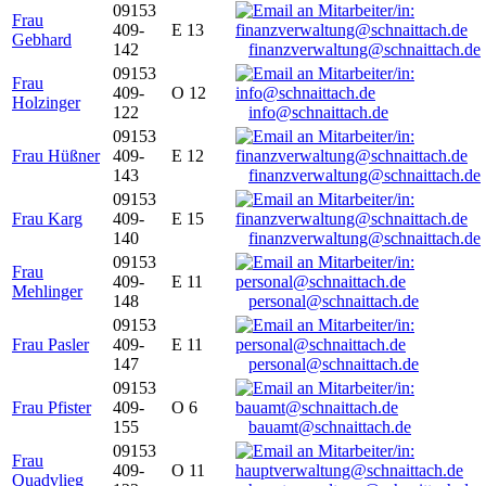
09153
Frau
409-
E 13
Gebhard
142
finanzverwaltung@schnaittach.de
09153
Frau
409-
O 12
Holzinger
122
info@schnaittach.de
09153
Frau Hüßner
409-
E 12
143
finanzverwaltung@schnaittach.de
09153
Frau Karg
409-
E 15
140
finanzverwaltung@schnaittach.de
09153
Frau
409-
E 11
Mehlinger
148
personal@schnaittach.de
09153
Frau Pasler
409-
E 11
147
personal@schnaittach.de
09153
Frau Pfister
409-
O 6
155
bauamt@schnaittach.de
09153
Frau
409-
O 11
Quadvlieg