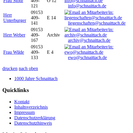
Frau Stöhr
409-
O 12
121
info@schnaittach.de
09153
Herr
409-
E 14
Unterburger
141
liegenschaften@schnaittach.de
09153
Herr Weber
409-
Archiv
167
archiv@schnaittach.de
09153
Frau Wilde
409-
E 4
133
ewo@schnaittach.de
drucken
nach oben
1000 Jahre Schnaittach
Quicklinks
Kontakt
Inhaltsverzeichnis
Impressum
Datenschutzerklärung
Datenschutzhinweis