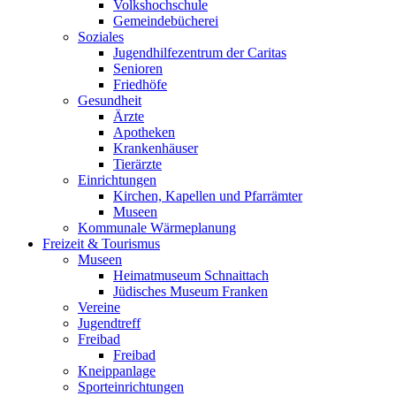
Volkshochschule
Gemeindebücherei
Soziales
Jugendhilfezentrum der Caritas
Senioren
Friedhöfe
Gesundheit
Ärzte
Apotheken
Krankenhäuser
Tierärzte
Einrichtungen
Kirchen, Kapellen und Pfarrämter
Museen
Kommunale Wärmeplanung
Freizeit & Tourismus
Museen
Heimatmuseum Schnaittach
Jüdisches Museum Franken
Vereine
Jugendtreff
Freibad
Freibad
Kneippanlage
Sporteinrichtungen