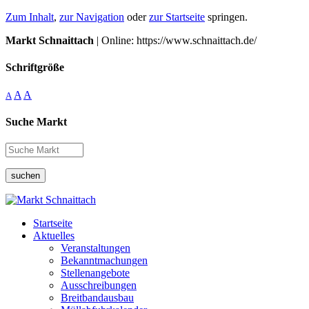
Zum Inhalt
,
zur Navigation
oder
zur Startseite
springen.
Markt Schnaittach
| Online: https://www.schnaittach.de/
Schriftgröße
A
A
A
Suche Markt
suchen
Startseite
Aktuelles
Veranstaltungen
Bekanntmachungen
Stellenangebote
Ausschreibungen
Breitbandausbau