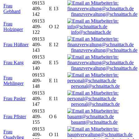
09153
Frau
409-
E 13
Gebhard
142
finanzverwaltung@schnaittach.de
09153
Frau
409-
O 12
Holzinger
122
info@schnaittach.de
09153
Frau Hüßner
409-
E 12
143
finanzverwaltung@schnaittach.de
09153
Frau Karg
409-
E 15
140
finanzverwaltung@schnaittach.de
09153
Frau
409-
E 11
Mehlinger
148
personal@schnaittach.de
09153
Frau Pasler
409-
E 11
147
personal@schnaittach.de
09153
Frau Pfister
409-
O 6
155
bauamt@schnaittach.de
09153
Frau
409-
O 11
Quadvlieg