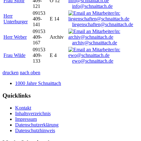
Frau Stöhr
409-
O 12
121
info@schnaittach.de
09153
Herr
409-
E 14
Unterburger
141
liegenschaften@schnaittach.de
09153
Herr Weber
409-
Archiv
167
archiv@schnaittach.de
09153
Frau Wilde
409-
E 4
133
ewo@schnaittach.de
drucken
nach oben
1000 Jahre Schnaittach
Quicklinks
Kontakt
Inhaltsverzeichnis
Impressum
Datenschutzerklärung
Datenschutzhinweis