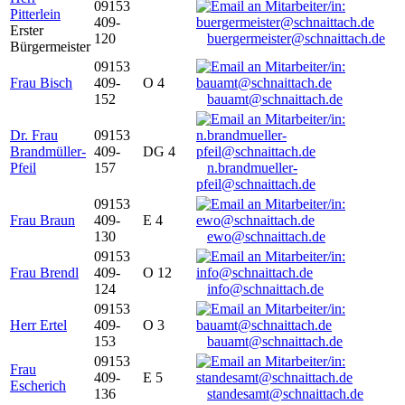
09153
Pitterlein
409-
Erster
120
buergermeister@schnaittach.de
Bürgermeister
09153
Frau Bisch
409-
O 4
152
bauamt@schnaittach.de
Dr. Frau
09153
Brandmüller-
409-
DG 4
Pfeil
157
n.brandmueller-
pfeil@schnaittach.de
09153
Frau Braun
409-
E 4
130
ewo@schnaittach.de
09153
Frau Brendl
409-
O 12
124
info@schnaittach.de
09153
Herr Ertel
409-
O 3
153
bauamt@schnaittach.de
09153
Frau
409-
E 5
Escherich
136
standesamt@schnaittach.de