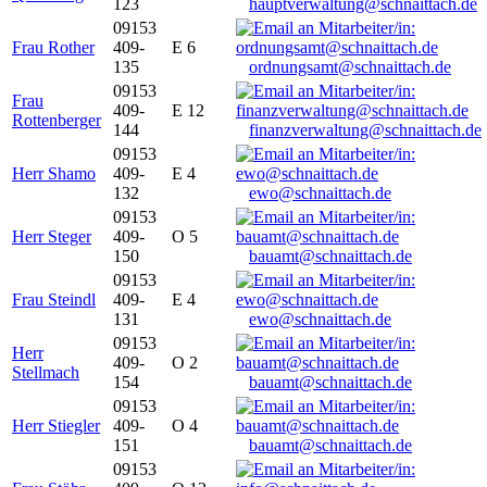
123
hauptverwaltung@schnaittach.de
09153
Frau Rother
409-
E 6
135
ordnungsamt@schnaittach.de
09153
Frau
409-
E 12
Rottenberger
144
finanzverwaltung@schnaittach.de
09153
Herr Shamo
409-
E 4
132
ewo@schnaittach.de
09153
Herr Steger
409-
O 5
150
bauamt@schnaittach.de
09153
Frau Steindl
409-
E 4
131
ewo@schnaittach.de
09153
Herr
409-
O 2
Stellmach
154
bauamt@schnaittach.de
09153
Herr Stiegler
409-
O 4
151
bauamt@schnaittach.de
09153