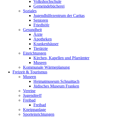
Volkshochschule
Gemeindebücherei
Soziales
Jugendhilfezentrum der Caritas
Senioren
Friedhöfe
Gesundheit
Ärzte
Apotheken
Krankenhäuser
Tierärzte
Einrichtungen
Kirchen, Kapellen und Pfarrämter
Museen
Kommunale Wärmeplanung
Freizeit & Tourismus
Museen
Heimatmuseum Schnaittach
Jüdisches Museum Franken
Vereine
Jugendtreff
Freibad
Freibad
Kneippanlage
Sporteinrichtungen