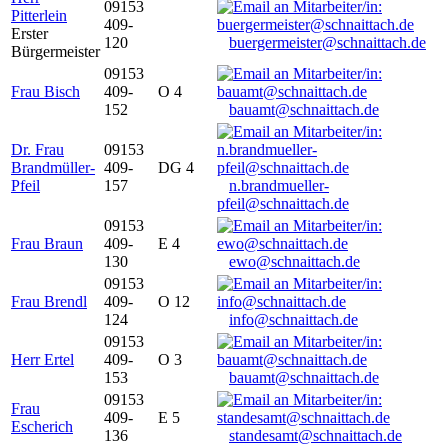
09153
Pitterlein
409-
Erster
120
buergermeister@schnaittach.de
Bürgermeister
09153
Frau Bisch
409-
O 4
152
bauamt@schnaittach.de
Dr. Frau
09153
Brandmüller-
409-
DG 4
Pfeil
157
n.brandmueller-
pfeil@schnaittach.de
09153
Frau Braun
409-
E 4
130
ewo@schnaittach.de
09153
Frau Brendl
409-
O 12
124
info@schnaittach.de
09153
Herr Ertel
409-
O 3
153
bauamt@schnaittach.de
09153
Frau
409-
E 5
Escherich
136
standesamt@schnaittach.de