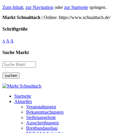
Zum Inhalt
,
zur Navigation
oder
zur Startseite
springen.
Markt Schnaittach
| Online: https://www.schnaittach.de/
Schriftgröße
A
A
A
Suche Markt
suchen
Startseite
Aktuelles
Veranstaltungen
Bekanntmachungen
Stellenangebote
Ausschreibungen
Breitbandausbau