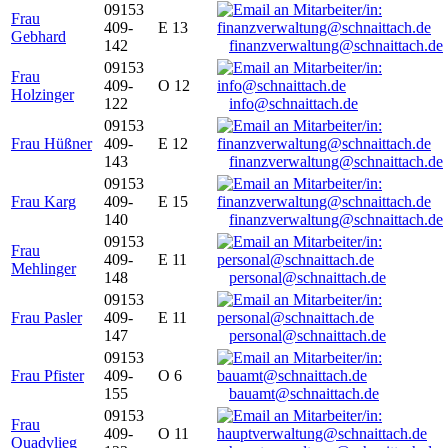
09153
Frau
409-
E 13
Gebhard
142
finanzverwaltung@schnaittach.de
09153
Frau
409-
O 12
Holzinger
122
info@schnaittach.de
09153
Frau Hüßner
409-
E 12
143
finanzverwaltung@schnaittach.de
09153
Frau Karg
409-
E 15
140
finanzverwaltung@schnaittach.de
09153
Frau
409-
E 11
Mehlinger
148
personal@schnaittach.de
09153
Frau Pasler
409-
E 11
147
personal@schnaittach.de
09153
Frau Pfister
409-
O 6
155
bauamt@schnaittach.de
09153
Frau
409-
O 11
Quadvlieg