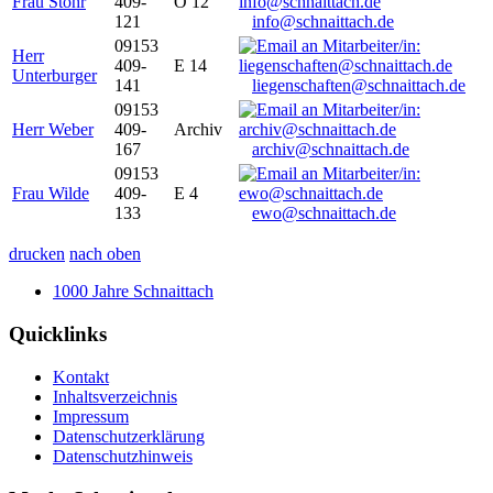
Frau Stöhr
409-
O 12
121
info@schnaittach.de
09153
Herr
409-
E 14
Unterburger
141
liegenschaften@schnaittach.de
09153
Herr Weber
409-
Archiv
167
archiv@schnaittach.de
09153
Frau Wilde
409-
E 4
133
ewo@schnaittach.de
drucken
nach oben
1000 Jahre Schnaittach
Quicklinks
Kontakt
Inhaltsverzeichnis
Impressum
Datenschutzerklärung
Datenschutzhinweis