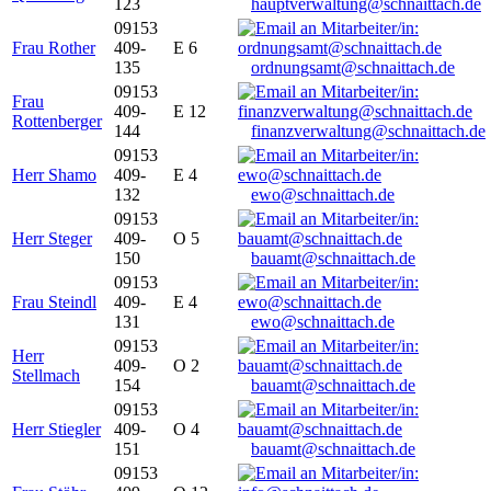
123
hauptverwaltung@schnaittach.de
09153
Frau Rother
409-
E 6
135
ordnungsamt@schnaittach.de
09153
Frau
409-
E 12
Rottenberger
144
finanzverwaltung@schnaittach.de
09153
Herr Shamo
409-
E 4
132
ewo@schnaittach.de
09153
Herr Steger
409-
O 5
150
bauamt@schnaittach.de
09153
Frau Steindl
409-
E 4
131
ewo@schnaittach.de
09153
Herr
409-
O 2
Stellmach
154
bauamt@schnaittach.de
09153
Herr Stiegler
409-
O 4
151
bauamt@schnaittach.de
09153