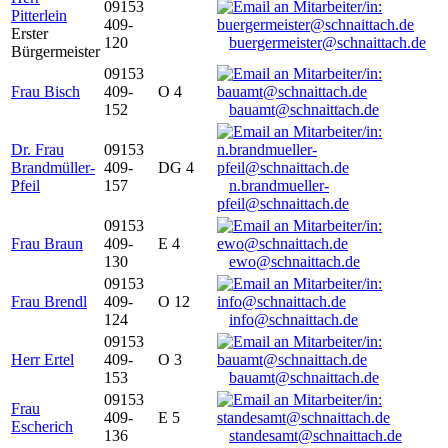
09153
Pitterlein
409-
Erster
120
buergermeister@schnaittach.de
Bürgermeister
09153
Frau Bisch
409-
O 4
152
bauamt@schnaittach.de
Dr. Frau
09153
Brandmüller-
409-
DG 4
Pfeil
157
n.brandmueller-
pfeil@schnaittach.de
09153
Frau Braun
409-
E 4
130
ewo@schnaittach.de
09153
Frau Brendl
409-
O 12
124
info@schnaittach.de
09153
Herr Ertel
409-
O 3
153
bauamt@schnaittach.de
09153
Frau
409-
E 5
Escherich
136
standesamt@schnaittach.de