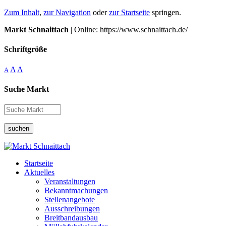
Zum Inhalt
,
zur Navigation
oder
zur Startseite
springen.
Markt Schnaittach
| Online: https://www.schnaittach.de/
Schriftgröße
A
A
A
Suche Markt
suchen
Startseite
Aktuelles
Veranstaltungen
Bekanntmachungen
Stellenangebote
Ausschreibungen
Breitbandausbau