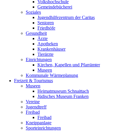
Volkshochschule
Gemeindebücherei
Soziales
Jugendhilfezentrum der Caritas
Senioren
Friedhöfe
Gesundheit
Ärzte
Apotheken
Krankenhäuser
Tierärzte
Einrichtungen
Kirchen, Kapellen und Pfarrämter
Museen
Kommunale Wärmeplanung
Freizeit & Tourismus
Museen
Heimatmuseum Schnaittach
Jüdisches Museum Franken
Vereine
Jugendtreff
Freibad
Freibad
Kneippanlage
Sporteinrichtungen