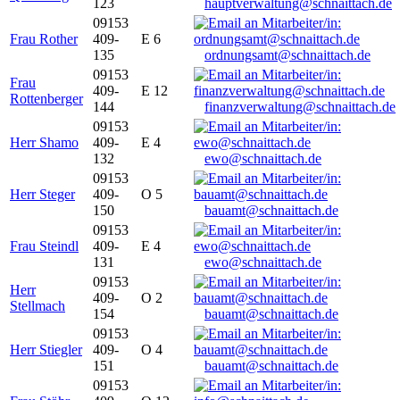
123
hauptverwaltung@schnaittach.de
09153
Frau Rother
409-
E 6
135
ordnungsamt@schnaittach.de
09153
Frau
409-
E 12
Rottenberger
144
finanzverwaltung@schnaittach.de
09153
Herr Shamo
409-
E 4
132
ewo@schnaittach.de
09153
Herr Steger
409-
O 5
150
bauamt@schnaittach.de
09153
Frau Steindl
409-
E 4
131
ewo@schnaittach.de
09153
Herr
409-
O 2
Stellmach
154
bauamt@schnaittach.de
09153
Herr Stiegler
409-
O 4
151
bauamt@schnaittach.de
09153