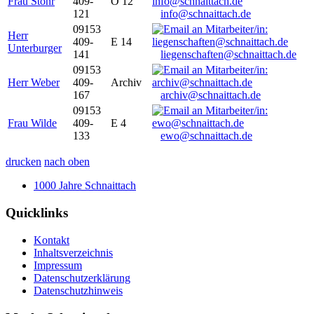
Frau Stöhr
409-
O 12
121
info@schnaittach.de
09153
Herr
409-
E 14
Unterburger
141
liegenschaften@schnaittach.de
09153
Herr Weber
409-
Archiv
167
archiv@schnaittach.de
09153
Frau Wilde
409-
E 4
133
ewo@schnaittach.de
drucken
nach oben
1000 Jahre Schnaittach
Quicklinks
Kontakt
Inhaltsverzeichnis
Impressum
Datenschutzerklärung
Datenschutzhinweis