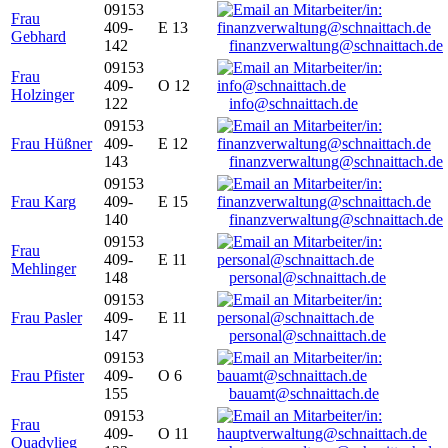
09153
Frau
409-
E 13
Gebhard
142
finanzverwaltung@schnaittach.de
09153
Frau
409-
O 12
Holzinger
122
info@schnaittach.de
09153
Frau Hüßner
409-
E 12
143
finanzverwaltung@schnaittach.de
09153
Frau Karg
409-
E 15
140
finanzverwaltung@schnaittach.de
09153
Frau
409-
E 11
Mehlinger
148
personal@schnaittach.de
09153
Frau Pasler
409-
E 11
147
personal@schnaittach.de
09153
Frau Pfister
409-
O 6
155
bauamt@schnaittach.de
09153
Frau
409-
O 11
Quadvlieg