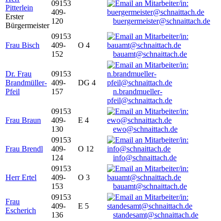
09153
Pitterlein
409-
Erster
120
buergermeister@schnaittach.de
Bürgermeister
09153
Frau Bisch
409-
O 4
152
bauamt@schnaittach.de
Dr. Frau
09153
Brandmüller-
409-
DG 4
Pfeil
157
n.brandmueller-
pfeil@schnaittach.de
09153
Frau Braun
409-
E 4
130
ewo@schnaittach.de
09153
Frau Brendl
409-
O 12
124
info@schnaittach.de
09153
Herr Ertel
409-
O 3
153
bauamt@schnaittach.de
09153
Frau
409-
E 5
Escherich
136
standesamt@schnaittach.de