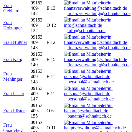
09153
Frau
409-
E 13
Gebhard
142
finanzverwaltung@schnaittach.de
09153
Frau
409-
O 12
Holzinger
122
info@schnaittach.de
09153
Frau Hüßner
409-
E 12
143
finanzverwaltung@schnaittach.de
09153
Frau Karg
409-
E 15
140
finanzverwaltung@schnaittach.de
09153
Frau
409-
E 11
Mehlinger
148
personal@schnaittach.de
09153
Frau Pasler
409-
E 11
147
personal@schnaittach.de
09153
Frau Pfister
409-
O 6
155
bauamt@schnaittach.de
09153
Frau
409-
O 11
Quadvlieg