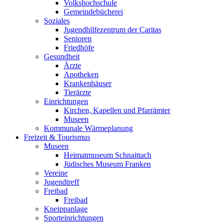
Volkshochschule
Gemeindebücherei
Soziales
Jugendhilfezentrum der Caritas
Senioren
Friedhöfe
Gesundheit
Ärzte
Apotheken
Krankenhäuser
Tierärzte
Einrichtungen
Kirchen, Kapellen und Pfarrämter
Museen
Kommunale Wärmeplanung
Freizeit & Tourismus
Museen
Heimatmuseum Schnaittach
Jüdisches Museum Franken
Vereine
Jugendtreff
Freibad
Freibad
Kneippanlage
Sporteinrichtungen