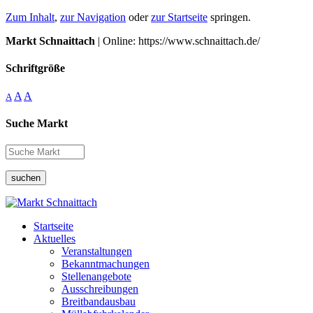
Zum Inhalt
,
zur Navigation
oder
zur Startseite
springen.
Markt Schnaittach
| Online: https://www.schnaittach.de/
Schriftgröße
A
A
A
Suche Markt
suchen
Startseite
Aktuelles
Veranstaltungen
Bekanntmachungen
Stellenangebote
Ausschreibungen
Breitbandausbau