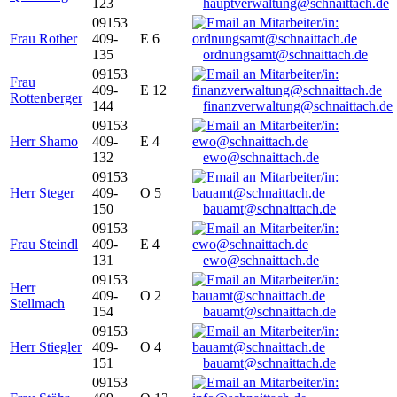
123
hauptverwaltung@schnaittach.de
09153
Frau Rother
409-
E 6
135
ordnungsamt@schnaittach.de
09153
Frau
409-
E 12
Rottenberger
144
finanzverwaltung@schnaittach.de
09153
Herr Shamo
409-
E 4
132
ewo@schnaittach.de
09153
Herr Steger
409-
O 5
150
bauamt@schnaittach.de
09153
Frau Steindl
409-
E 4
131
ewo@schnaittach.de
09153
Herr
409-
O 2
Stellmach
154
bauamt@schnaittach.de
09153
Herr Stiegler
409-
O 4
151
bauamt@schnaittach.de
09153