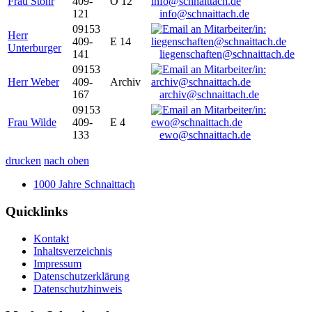
Frau Stöhr
409-
O 12
121
info@schnaittach.de
09153
Herr
409-
E 14
Unterburger
141
liegenschaften@schnaittach.de
09153
Herr Weber
409-
Archiv
167
archiv@schnaittach.de
09153
Frau Wilde
409-
E 4
133
ewo@schnaittach.de
drucken
nach oben
1000 Jahre Schnaittach
Quicklinks
Kontakt
Inhaltsverzeichnis
Impressum
Datenschutzerklärung
Datenschutzhinweis