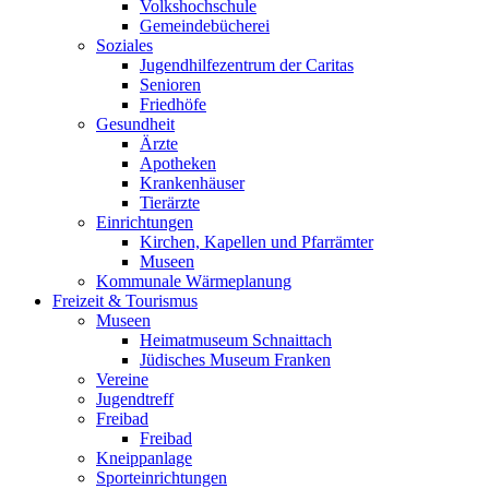
Volkshochschule
Gemeindebücherei
Soziales
Jugendhilfezentrum der Caritas
Senioren
Friedhöfe
Gesundheit
Ärzte
Apotheken
Krankenhäuser
Tierärzte
Einrichtungen
Kirchen, Kapellen und Pfarrämter
Museen
Kommunale Wärmeplanung
Freizeit & Tourismus
Museen
Heimatmuseum Schnaittach
Jüdisches Museum Franken
Vereine
Jugendtreff
Freibad
Freibad
Kneippanlage
Sporteinrichtungen