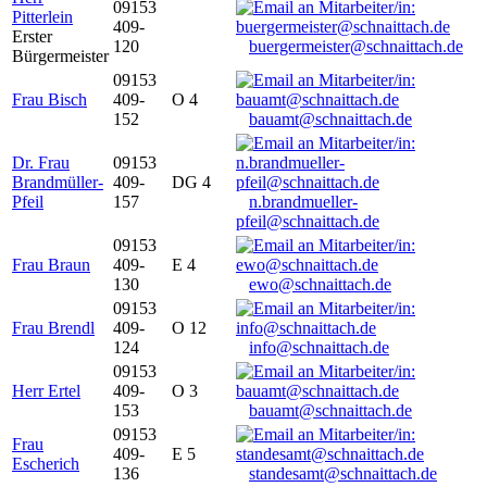
09153
Pitterlein
409-
Erster
120
buergermeister@schnaittach.de
Bürgermeister
09153
Frau Bisch
409-
O 4
152
bauamt@schnaittach.de
Dr. Frau
09153
Brandmüller-
409-
DG 4
Pfeil
157
n.brandmueller-
pfeil@schnaittach.de
09153
Frau Braun
409-
E 4
130
ewo@schnaittach.de
09153
Frau Brendl
409-
O 12
124
info@schnaittach.de
09153
Herr Ertel
409-
O 3
153
bauamt@schnaittach.de
09153
Frau
409-
E 5
Escherich
136
standesamt@schnaittach.de