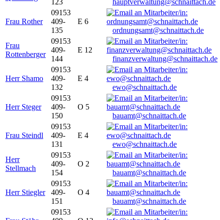
123
hauptverwaltung@schnaittach.de
09153
Frau Rother
409-
E 6
135
ordnungsamt@schnaittach.de
09153
Frau
409-
E 12
Rottenberger
144
finanzverwaltung@schnaittach.de
09153
Herr Shamo
409-
E 4
132
ewo@schnaittach.de
09153
Herr Steger
409-
O 5
150
bauamt@schnaittach.de
09153
Frau Steindl
409-
E 4
131
ewo@schnaittach.de
09153
Herr
409-
O 2
Stellmach
154
bauamt@schnaittach.de
09153
Herr Stiegler
409-
O 4
151
bauamt@schnaittach.de
09153