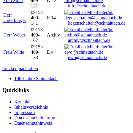
Frau Stöhr
409-
O 12
121
info@schnaittach.de
09153
Herr
409-
E 14
Unterburger
141
liegenschaften@schnaittach.de
09153
Herr Weber
409-
Archiv
167
archiv@schnaittach.de
09153
Frau Wilde
409-
E 4
133
ewo@schnaittach.de
drucken
nach oben
1000 Jahre Schnaittach
Quicklinks
Kontakt
Inhaltsverzeichnis
Impressum
Datenschutzerklärung
Datenschutzhinweis