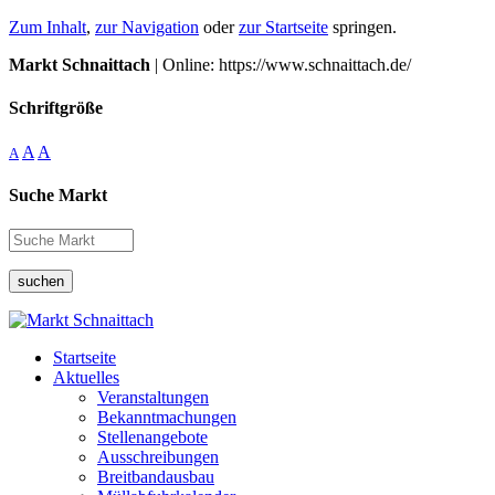
Zum Inhalt
,
zur Navigation
oder
zur Startseite
springen.
Markt Schnaittach
| Online: https://www.schnaittach.de/
Schriftgröße
A
A
A
Suche Markt
suchen
Startseite
Aktuelles
Veranstaltungen
Bekanntmachungen
Stellenangebote
Ausschreibungen
Breitbandausbau