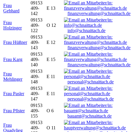
09153
Frau
409-
E 13
Gebhard
142
finanzverwaltung@schnaittach.de
09153
Frau
409-
O 12
Holzinger
122
info@schnaittach.de
09153
Frau Hüßner
409-
E 12
143
finanzverwaltung@schnaittach.de
09153
Frau Karg
409-
E 15
140
finanzverwaltung@schnaittach.de
09153
Frau
409-
E 11
Mehlinger
148
personal@schnaittach.de
09153
Frau Pasler
409-
E 11
147
personal@schnaittach.de
09153
Frau Pfister
409-
O 6
155
bauamt@schnaittach.de
09153
Frau
409-
O 11
Quadvlieg