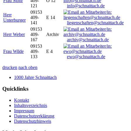
Frau Stöhr
409-
O 12
121
info@schnaittach.de
09153
Herr
409-
E 14
Unterburger
141
liegenschaften@schnaittach.de
09153
Herr Weber
409-
Archiv
167
archiv@schnaittach.de
09153
Frau Wilde
409-
E 4
133
ewo@schnaittach.de
drucken
nach oben
1000 Jahre Schnaittach
Quicklinks
Kontakt
Inhaltsverzeichnis
Impressum
Datenschutzerklärung
Datenschutzhinweis