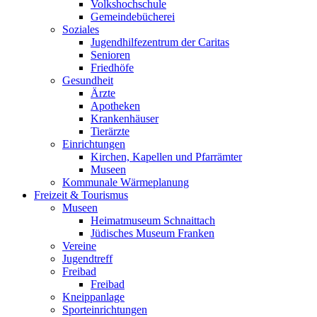
Volkshochschule
Gemeindebücherei
Soziales
Jugendhilfezentrum der Caritas
Senioren
Friedhöfe
Gesundheit
Ärzte
Apotheken
Krankenhäuser
Tierärzte
Einrichtungen
Kirchen, Kapellen und Pfarrämter
Museen
Kommunale Wärmeplanung
Freizeit & Tourismus
Museen
Heimatmuseum Schnaittach
Jüdisches Museum Franken
Vereine
Jugendtreff
Freibad
Freibad
Kneippanlage
Sporteinrichtungen