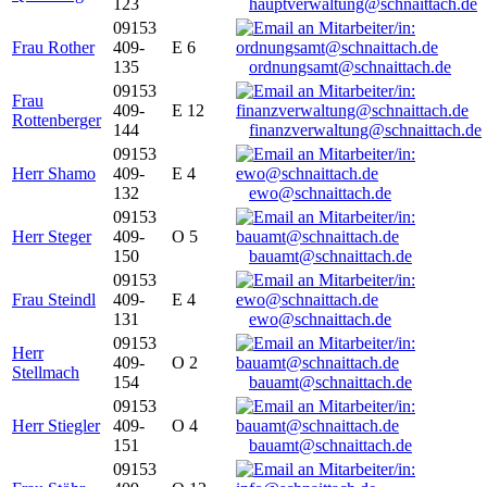
123
hauptverwaltung@schnaittach.de
09153
Frau Rother
409-
E 6
135
ordnungsamt@schnaittach.de
09153
Frau
409-
E 12
Rottenberger
144
finanzverwaltung@schnaittach.de
09153
Herr Shamo
409-
E 4
132
ewo@schnaittach.de
09153
Herr Steger
409-
O 5
150
bauamt@schnaittach.de
09153
Frau Steindl
409-
E 4
131
ewo@schnaittach.de
09153
Herr
409-
O 2
Stellmach
154
bauamt@schnaittach.de
09153
Herr Stiegler
409-
O 4
151
bauamt@schnaittach.de
09153