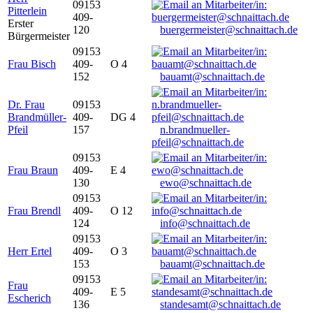
09153
Pitterlein
409-
Erster
120
buergermeister@schnaittach.de
Bürgermeister
09153
Frau Bisch
409-
O 4
152
bauamt@schnaittach.de
Dr. Frau
09153
Brandmüller-
409-
DG 4
Pfeil
157
n.brandmueller-
pfeil@schnaittach.de
09153
Frau Braun
409-
E 4
130
ewo@schnaittach.de
09153
Frau Brendl
409-
O 12
124
info@schnaittach.de
09153
Herr Ertel
409-
O 3
153
bauamt@schnaittach.de
09153
Frau
409-
E 5
Escherich
136
standesamt@schnaittach.de