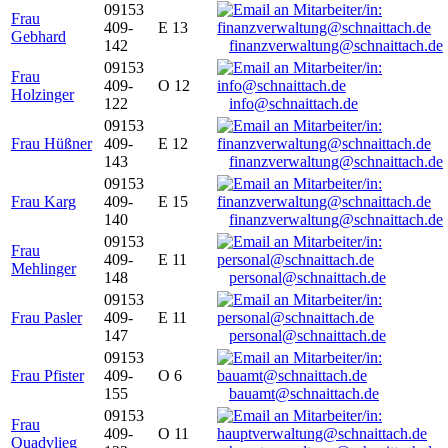
09153
Frau
409-
E 13
Gebhard
142
finanzverwaltung@schnaittach.de
09153
Frau
409-
O 12
Holzinger
122
info@schnaittach.de
09153
Frau Hüßner
409-
E 12
143
finanzverwaltung@schnaittach.de
09153
Frau Karg
409-
E 15
140
finanzverwaltung@schnaittach.de
09153
Frau
409-
E 11
Mehlinger
148
personal@schnaittach.de
09153
Frau Pasler
409-
E 11
147
personal@schnaittach.de
09153
Frau Pfister
409-
O 6
155
bauamt@schnaittach.de
09153
Frau
409-
O 11
Quadvlieg