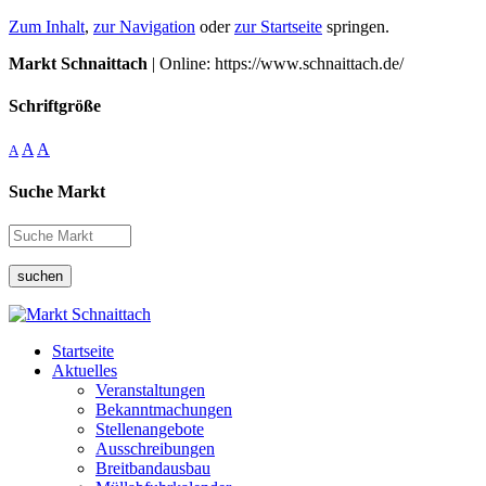
Zum Inhalt
,
zur Navigation
oder
zur Startseite
springen.
Markt Schnaittach
| Online: https://www.schnaittach.de/
Schriftgröße
A
A
A
Suche Markt
suchen
Startseite
Aktuelles
Veranstaltungen
Bekanntmachungen
Stellenangebote
Ausschreibungen
Breitbandausbau