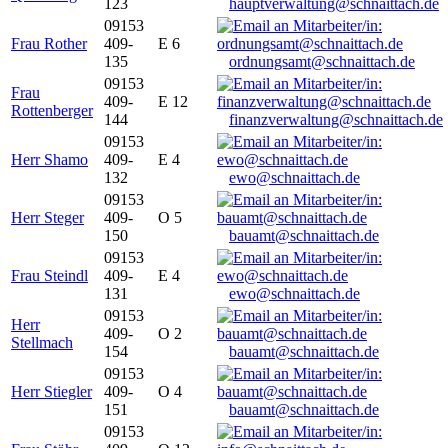
123
hauptverwaltung@schnaittach.de
09153
Frau Rother
409-
E 6
135
ordnungsamt@schnaittach.de
09153
Frau
409-
E 12
Rottenberger
144
finanzverwaltung@schnaittach.de
09153
Herr Shamo
409-
E 4
132
ewo@schnaittach.de
09153
Herr Steger
409-
O 5
150
bauamt@schnaittach.de
09153
Frau Steindl
409-
E 4
131
ewo@schnaittach.de
09153
Herr
409-
O 2
Stellmach
154
bauamt@schnaittach.de
09153
Herr Stiegler
409-
O 4
151
bauamt@schnaittach.de
09153