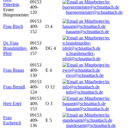
09153
Pitterlein
409-
Erster
120
buergermeister@schnaittach.de
Bürgermeister
09153
Frau Bisch
409-
O 4
152
bauamt@schnaittach.de
Dr. Frau
09153
Brandmüller-
409-
DG 4
Pfeil
157
n.brandmueller-
pfeil@schnaittach.de
09153
Frau Braun
409-
E 4
130
ewo@schnaittach.de
09153
Frau Brendl
409-
O 12
124
info@schnaittach.de
09153
Herr Ertel
409-
O 3
153
bauamt@schnaittach.de
09153
Frau
409-
E 5
Escherich
136
standesamt@schnaittach.de