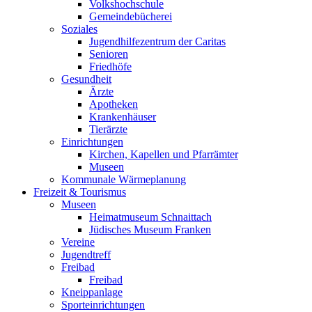
Volkshochschule
Gemeindebücherei
Soziales
Jugendhilfezentrum der Caritas
Senioren
Friedhöfe
Gesundheit
Ärzte
Apotheken
Krankenhäuser
Tierärzte
Einrichtungen
Kirchen, Kapellen und Pfarrämter
Museen
Kommunale Wärmeplanung
Freizeit & Tourismus
Museen
Heimatmuseum Schnaittach
Jüdisches Museum Franken
Vereine
Jugendtreff
Freibad
Freibad
Kneippanlage
Sporteinrichtungen