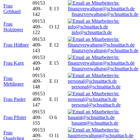
09153
Frau
409-
E 13
Gebhard
142
finanzverwaltung@schnaittach.de
09153
Frau
409-
O 12
Holzinger
122
info@schnaittach.de
09153
Frau Hüßner
409-
E 12
143
finanzverwaltung@schnaittach.de
09153
Frau Karg
409-
E 15
140
finanzverwaltung@schnaittach.de
09153
Frau
409-
E 11
Mehlinger
148
personal@schnaittach.de
09153
Frau Pasler
409-
E 11
147
personal@schnaittach.de
09153
Frau Pfister
409-
O 6
155
bauamt@schnaittach.de
09153
Frau
409-
O 11
Quadvlieg