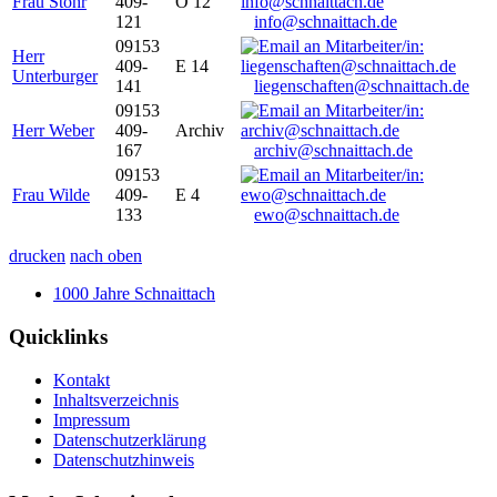
Frau Stöhr
409-
O 12
121
info@schnaittach.de
09153
Herr
409-
E 14
Unterburger
141
liegenschaften@schnaittach.de
09153
Herr Weber
409-
Archiv
167
archiv@schnaittach.de
09153
Frau Wilde
409-
E 4
133
ewo@schnaittach.de
drucken
nach oben
1000 Jahre Schnaittach
Quicklinks
Kontakt
Inhaltsverzeichnis
Impressum
Datenschutzerklärung
Datenschutzhinweis