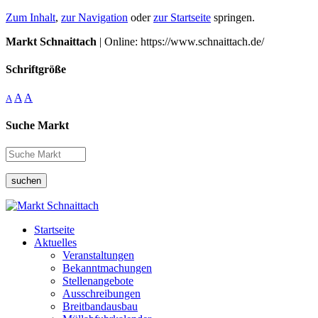
Zum Inhalt
,
zur Navigation
oder
zur Startseite
springen.
Markt Schnaittach
| Online: https://www.schnaittach.de/
Schriftgröße
A
A
A
Suche Markt
suchen
Startseite
Aktuelles
Veranstaltungen
Bekanntmachungen
Stellenangebote
Ausschreibungen
Breitbandausbau