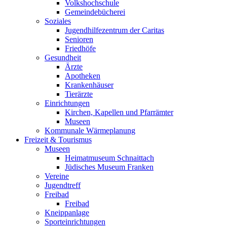
Volkshochschule
Gemeindebücherei
Soziales
Jugendhilfezentrum der Caritas
Senioren
Friedhöfe
Gesundheit
Ärzte
Apotheken
Krankenhäuser
Tierärzte
Einrichtungen
Kirchen, Kapellen und Pfarrämter
Museen
Kommunale Wärmeplanung
Freizeit & Tourismus
Museen
Heimatmuseum Schnaittach
Jüdisches Museum Franken
Vereine
Jugendtreff
Freibad
Freibad
Kneippanlage
Sporteinrichtungen