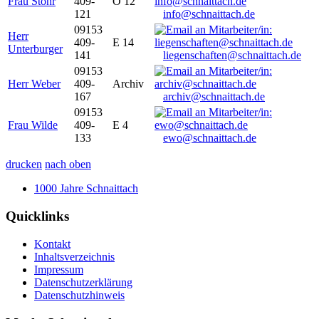
Frau Stöhr
409-
O 12
121
info@schnaittach.de
09153
Herr
409-
E 14
Unterburger
141
liegenschaften@schnaittach.de
09153
Herr Weber
409-
Archiv
167
archiv@schnaittach.de
09153
Frau Wilde
409-
E 4
133
ewo@schnaittach.de
drucken
nach oben
1000 Jahre Schnaittach
Quicklinks
Kontakt
Inhaltsverzeichnis
Impressum
Datenschutzerklärung
Datenschutzhinweis