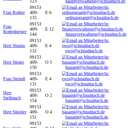
123
hauptverwaltung@schnaittach.de
09153
Frau Rother
409-
E 6
135
ordnungsamt@schnaittach.de
09153
Frau
409-
E 12
Rottenberger
144
finanzverwaltung@schnaittach.de
09153
Herr Shamo
409-
E 4
132
ewo@schnaittach.de
09153
Herr Steger
409-
O 5
150
bauamt@schnaittach.de
09153
Frau Steindl
409-
E 4
131
ewo@schnaittach.de
09153
Herr
409-
O 2
Stellmach
154
bauamt@schnaittach.de
09153
Herr Stiegler
409-
O 4
151
bauamt@schnaittach.de
09153