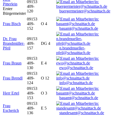
09153
Pitterlein
409-
Erster
120
buergermeister@schnaittach.de
Bürgermeister
09153
Frau Bisch
409-
O 4
152
bauamt@schnaittach.de
Dr. Frau
09153
Brandmüller-
409-
DG 4
Pfeil
157
n.brandmueller-
pfeil@schnaittach.de
09153
Frau Braun
409-
E 4
130
ewo@schnaittach.de
09153
Frau Brendl
409-
O 12
124
info@schnaittach.de
09153
Herr Ertel
409-
O 3
153
bauamt@schnaittach.de
09153
Frau
409-
E 5
Escherich
136
standesamt@schnaittach.de