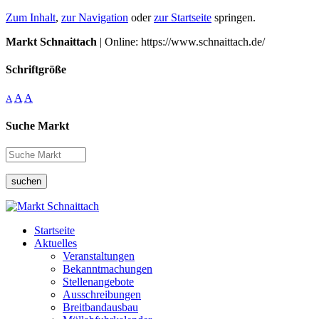
Zum Inhalt
,
zur Navigation
oder
zur Startseite
springen.
Markt Schnaittach
| Online: https://www.schnaittach.de/
Schriftgröße
A
A
A
Suche Markt
suchen
Startseite
Aktuelles
Veranstaltungen
Bekanntmachungen
Stellenangebote
Ausschreibungen
Breitbandausbau