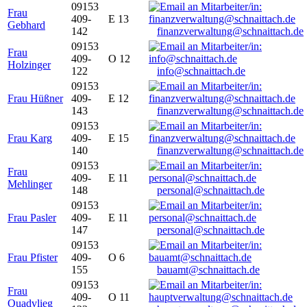
09153
Frau
409-
E 13
Gebhard
142
finanzverwaltung@schnaittach.de
09153
Frau
409-
O 12
Holzinger
122
info@schnaittach.de
09153
Frau Hüßner
409-
E 12
143
finanzverwaltung@schnaittach.de
09153
Frau Karg
409-
E 15
140
finanzverwaltung@schnaittach.de
09153
Frau
409-
E 11
Mehlinger
148
personal@schnaittach.de
09153
Frau Pasler
409-
E 11
147
personal@schnaittach.de
09153
Frau Pfister
409-
O 6
155
bauamt@schnaittach.de
09153
Frau
409-
O 11
Quadvlieg