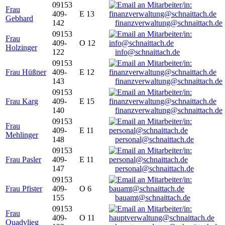
09153
Frau
409-
E 13
Gebhard
142
finanzverwaltung@schnaittach.de
09153
Frau
409-
O 12
Holzinger
122
info@schnaittach.de
09153
Frau Hüßner
409-
E 12
143
finanzverwaltung@schnaittach.de
09153
Frau Karg
409-
E 15
140
finanzverwaltung@schnaittach.de
09153
Frau
409-
E 11
Mehlinger
148
personal@schnaittach.de
09153
Frau Pasler
409-
E 11
147
personal@schnaittach.de
09153
Frau Pfister
409-
O 6
155
bauamt@schnaittach.de
09153
Frau
409-
O 11
Quadvlieg