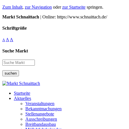
Zum Inhalt
,
zur Navigation
oder
zur Startseite
springen.
Markt Schnaittach
| Online: https://www.schnaittach.de/
Schriftgröße
A
A
A
Suche Markt
suchen
Startseite
Aktuelles
Veranstaltungen
Bekanntmachungen
Stellenangebote
Ausschreibungen
Breitbandausbau