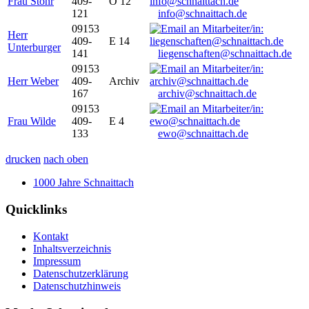
Frau Stöhr
409-
O 12
121
info@schnaittach.de
09153
Herr
409-
E 14
Unterburger
141
liegenschaften@schnaittach.de
09153
Herr Weber
409-
Archiv
167
archiv@schnaittach.de
09153
Frau Wilde
409-
E 4
133
ewo@schnaittach.de
drucken
nach oben
1000 Jahre Schnaittach
Quicklinks
Kontakt
Inhaltsverzeichnis
Impressum
Datenschutzerklärung
Datenschutzhinweis