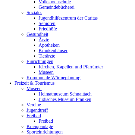
Volkshochschule
Gemeindebücherei
Soziales
Jugendhilfezentrum der Caritas
Senioren
Friedhöfe
Gesundheit
Ärzte
Apotheken
Krankenhäuser
Tierärzte
Einrichtungen
Kirchen, Kapellen und Pfarrämter
Museen
Kommunale Wärmeplanung
Freizeit & Tourismus
Museen
Heimatmuseum Schnaittach
Jüdisches Museum Franken
Vereine
Jugendtreff
Freibad
Freibad
Kneippanlage
Sporteinrichtungen