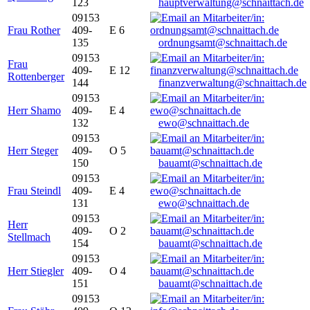
123
hauptverwaltung@schnaittach.de
09153
Frau Rother
409-
E 6
135
ordnungsamt@schnaittach.de
09153
Frau
409-
E 12
Rottenberger
144
finanzverwaltung@schnaittach.de
09153
Herr Shamo
409-
E 4
132
ewo@schnaittach.de
09153
Herr Steger
409-
O 5
150
bauamt@schnaittach.de
09153
Frau Steindl
409-
E 4
131
ewo@schnaittach.de
09153
Herr
409-
O 2
Stellmach
154
bauamt@schnaittach.de
09153
Herr Stiegler
409-
O 4
151
bauamt@schnaittach.de
09153