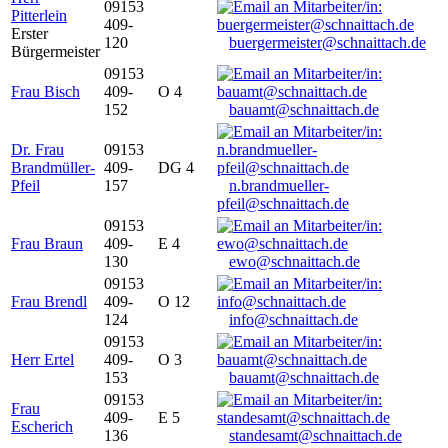
09153
Pitterlein
409-
Erster
120
buergermeister@schnaittach.de
Bürgermeister
09153
Frau Bisch
409-
O 4
152
bauamt@schnaittach.de
Dr. Frau
09153
Brandmüller-
409-
DG 4
Pfeil
157
n.brandmueller-
pfeil@schnaittach.de
09153
Frau Braun
409-
E 4
130
ewo@schnaittach.de
09153
Frau Brendl
409-
O 12
124
info@schnaittach.de
09153
Herr Ertel
409-
O 3
153
bauamt@schnaittach.de
09153
Frau
409-
E 5
Escherich
136
standesamt@schnaittach.de