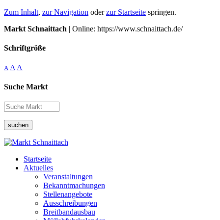
Zum Inhalt
,
zur Navigation
oder
zur Startseite
springen.
Markt Schnaittach
| Online: https://www.schnaittach.de/
Schriftgröße
A
A
A
Suche Markt
suchen
Startseite
Aktuelles
Veranstaltungen
Bekanntmachungen
Stellenangebote
Ausschreibungen
Breitbandausbau