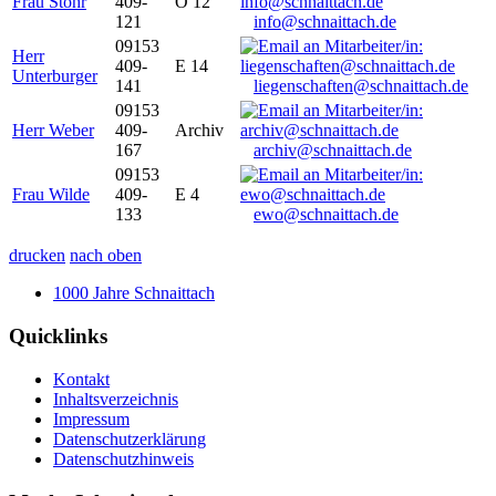
Frau Stöhr
409-
O 12
121
info@schnaittach.de
09153
Herr
409-
E 14
Unterburger
141
liegenschaften@schnaittach.de
09153
Herr Weber
409-
Archiv
167
archiv@schnaittach.de
09153
Frau Wilde
409-
E 4
133
ewo@schnaittach.de
drucken
nach oben
1000 Jahre Schnaittach
Quicklinks
Kontakt
Inhaltsverzeichnis
Impressum
Datenschutzerklärung
Datenschutzhinweis