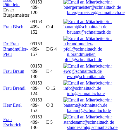
09153
Pitterlein
409-
Erster
120
buergermeister@schnaittach.de
Bürgermeister
09153
Frau Bisch
409-
O 4
152
bauamt@schnaittach.de
Dr. Frau
09153
Brandmüller-
409-
DG 4
Pfeil
157
n.brandmueller-
pfeil@schnaittach.de
09153
Frau Braun
409-
E 4
130
ewo@schnaittach.de
09153
Frau Brendl
409-
O 12
124
info@schnaittach.de
09153
Herr Ertel
409-
O 3
153
bauamt@schnaittach.de
09153
Frau
409-
E 5
Escherich
136
standesamt@schnaittach.de