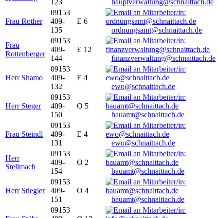
123
hauptverwaltung@schnaittach.de
09153
Frau Rother
409-
E 6
135
ordnungsamt@schnaittach.de
09153
Frau
409-
E 12
Rottenberger
144
finanzverwaltung@schnaittach.de
09153
Herr Shamo
409-
E 4
132
ewo@schnaittach.de
09153
Herr Steger
409-
O 5
150
bauamt@schnaittach.de
09153
Frau Steindl
409-
E 4
131
ewo@schnaittach.de
09153
Herr
409-
O 2
Stellmach
154
bauamt@schnaittach.de
09153
Herr Stiegler
409-
O 4
151
bauamt@schnaittach.de
09153