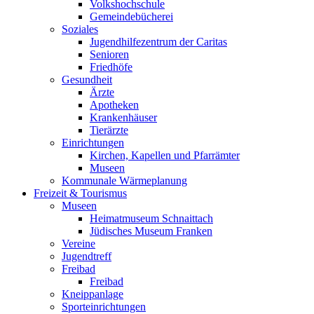
Volkshochschule
Gemeindebücherei
Soziales
Jugendhilfezentrum der Caritas
Senioren
Friedhöfe
Gesundheit
Ärzte
Apotheken
Krankenhäuser
Tierärzte
Einrichtungen
Kirchen, Kapellen und Pfarrämter
Museen
Kommunale Wärmeplanung
Freizeit & Tourismus
Museen
Heimatmuseum Schnaittach
Jüdisches Museum Franken
Vereine
Jugendtreff
Freibad
Freibad
Kneippanlage
Sporteinrichtungen