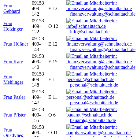
09153
Frau
409-
E 13
Gebhard
142
finanzverwaltung@schnaittach.de
09153
Frau
409-
O 12
Holzinger
122
info@schnaittach.de
09153
Frau Hüßner
409-
E 12
143
finanzverwaltung@schnaittach.de
09153
Frau Karg
409-
E 15
140
finanzverwaltung@schnaittach.de
09153
Frau
409-
E 11
Mehlinger
148
personal@schnaittach.de
09153
Frau Pasler
409-
E 11
147
personal@schnaittach.de
09153
Frau Pfister
409-
O 6
155
bauamt@schnaittach.de
09153
Frau
409-
O 11
Quadvlieg