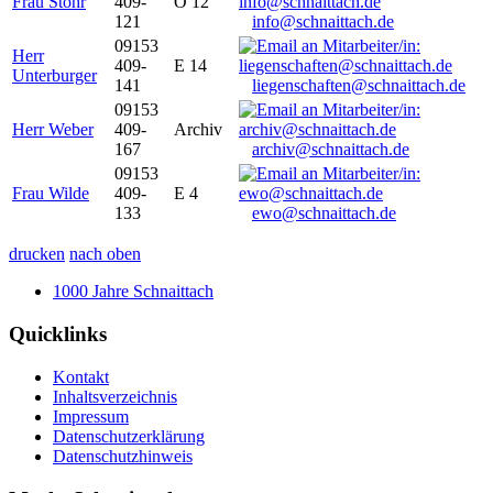
Frau Stöhr
409-
O 12
121
info@schnaittach.de
09153
Herr
409-
E 14
Unterburger
141
liegenschaften@schnaittach.de
09153
Herr Weber
409-
Archiv
167
archiv@schnaittach.de
09153
Frau Wilde
409-
E 4
133
ewo@schnaittach.de
drucken
nach oben
1000 Jahre Schnaittach
Quicklinks
Kontakt
Inhaltsverzeichnis
Impressum
Datenschutzerklärung
Datenschutzhinweis