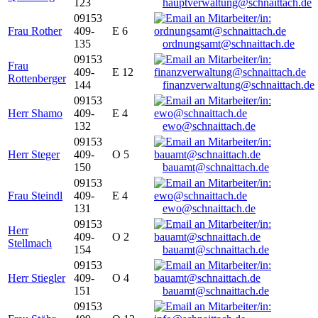
123
hauptverwaltung@schnaittach.de
09153
Frau Rother
409-
E 6
135
ordnungsamt@schnaittach.de
09153
Frau
409-
E 12
Rottenberger
144
finanzverwaltung@schnaittach.de
09153
Herr Shamo
409-
E 4
132
ewo@schnaittach.de
09153
Herr Steger
409-
O 5
150
bauamt@schnaittach.de
09153
Frau Steindl
409-
E 4
131
ewo@schnaittach.de
09153
Herr
409-
O 2
Stellmach
154
bauamt@schnaittach.de
09153
Herr Stiegler
409-
O 4
151
bauamt@schnaittach.de
09153