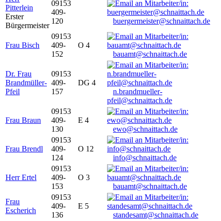
09153
Pitterlein
409-
Erster
120
buergermeister@schnaittach.de
Bürgermeister
09153
Frau Bisch
409-
O 4
152
bauamt@schnaittach.de
Dr. Frau
09153
Brandmüller-
409-
DG 4
Pfeil
157
n.brandmueller-
pfeil@schnaittach.de
09153
Frau Braun
409-
E 4
130
ewo@schnaittach.de
09153
Frau Brendl
409-
O 12
124
info@schnaittach.de
09153
Herr Ertel
409-
O 3
153
bauamt@schnaittach.de
09153
Frau
409-
E 5
Escherich
136
standesamt@schnaittach.de