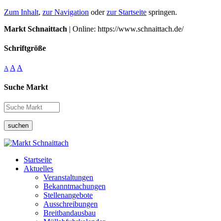
Zum Inhalt
,
zur Navigation
oder
zur Startseite
springen.
Markt Schnaittach
| Online: https://www.schnaittach.de/
Schriftgröße
A
A
A
Suche Markt
suchen
Startseite
Aktuelles
Veranstaltungen
Bekanntmachungen
Stellenangebote
Ausschreibungen
Breitbandausbau