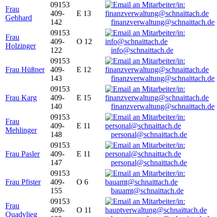
09153
Frau
409-
E 13
Gebhard
142
finanzverwaltung@schnaittach.de
09153
Frau
409-
O 12
Holzinger
122
info@schnaittach.de
09153
Frau Hüßner
409-
E 12
143
finanzverwaltung@schnaittach.de
09153
Frau Karg
409-
E 15
140
finanzverwaltung@schnaittach.de
09153
Frau
409-
E 11
Mehlinger
148
personal@schnaittach.de
09153
Frau Pasler
409-
E 11
147
personal@schnaittach.de
09153
Frau Pfister
409-
O 6
155
bauamt@schnaittach.de
09153
Frau
409-
O 11
Quadvlieg