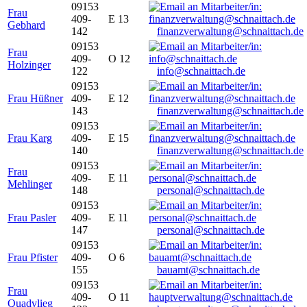
09153
Frau
409-
E 13
Gebhard
142
finanzverwaltung@schnaittach.de
09153
Frau
409-
O 12
Holzinger
122
info@schnaittach.de
09153
Frau Hüßner
409-
E 12
143
finanzverwaltung@schnaittach.de
09153
Frau Karg
409-
E 15
140
finanzverwaltung@schnaittach.de
09153
Frau
409-
E 11
Mehlinger
148
personal@schnaittach.de
09153
Frau Pasler
409-
E 11
147
personal@schnaittach.de
09153
Frau Pfister
409-
O 6
155
bauamt@schnaittach.de
09153
Frau
409-
O 11
Quadvlieg