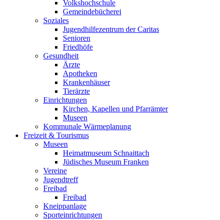
Volkshochschule
Gemeindebücherei
Soziales
Jugendhilfezentrum der Caritas
Senioren
Friedhöfe
Gesundheit
Ärzte
Apotheken
Krankenhäuser
Tierärzte
Einrichtungen
Kirchen, Kapellen und Pfarrämter
Museen
Kommunale Wärmeplanung
Freizeit & Tourismus
Museen
Heimatmuseum Schnaittach
Jüdisches Museum Franken
Vereine
Jugendtreff
Freibad
Freibad
Kneippanlage
Sporteinrichtungen