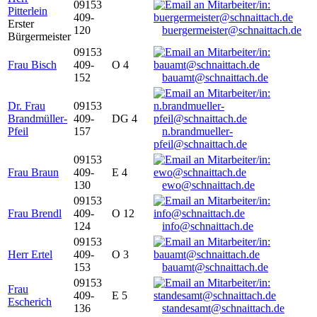
09153
Pitterlein
409-
Erster
120
buergermeister@schnaittach.de
Bürgermeister
09153
Frau Bisch
409-
O 4
152
bauamt@schnaittach.de
Dr. Frau
09153
Brandmüller-
409-
DG 4
Pfeil
157
n.brandmueller-
pfeil@schnaittach.de
09153
Frau Braun
409-
E 4
130
ewo@schnaittach.de
09153
Frau Brendl
409-
O 12
124
info@schnaittach.de
09153
Herr Ertel
409-
O 3
153
bauamt@schnaittach.de
09153
Frau
409-
E 5
Escherich
136
standesamt@schnaittach.de