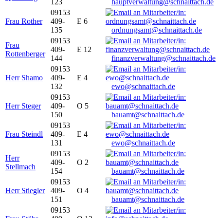
123
hauptverwaltung@schnaittach.de
09153
Frau Rother
409-
E 6
135
ordnungsamt@schnaittach.de
09153
Frau
409-
E 12
Rottenberger
144
finanzverwaltung@schnaittach.de
09153
Herr Shamo
409-
E 4
132
ewo@schnaittach.de
09153
Herr Steger
409-
O 5
150
bauamt@schnaittach.de
09153
Frau Steindl
409-
E 4
131
ewo@schnaittach.de
09153
Herr
409-
O 2
Stellmach
154
bauamt@schnaittach.de
09153
Herr Stiegler
409-
O 4
151
bauamt@schnaittach.de
09153