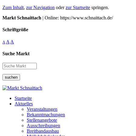
Zum Inhalt
,
zur Navigation
oder
zur Startseite
springen.
Markt Schnaittach
| Online: https://www.schnaittach.de/
Schriftgröße
A
A
A
Suche Markt
suchen
Startseite
Aktuelles
Veranstaltungen
Bekanntmachungen
Stellenangebote
Ausschreibungen
Breitbandausbau