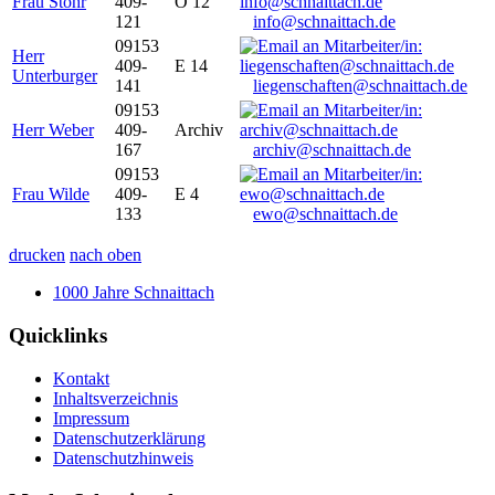
Frau Stöhr
409-
O 12
121
info@schnaittach.de
09153
Herr
409-
E 14
Unterburger
141
liegenschaften@schnaittach.de
09153
Herr Weber
409-
Archiv
167
archiv@schnaittach.de
09153
Frau Wilde
409-
E 4
133
ewo@schnaittach.de
drucken
nach oben
1000 Jahre Schnaittach
Quicklinks
Kontakt
Inhaltsverzeichnis
Impressum
Datenschutzerklärung
Datenschutzhinweis