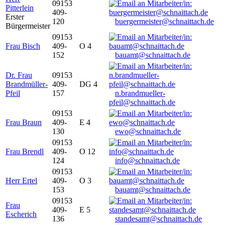
09153
Pitterlein
409-
Erster
120
buergermeister@schnaittach.de
Bürgermeister
09153
Frau Bisch
409-
O 4
152
bauamt@schnaittach.de
Dr. Frau
09153
Brandmüller-
409-
DG 4
Pfeil
157
n.brandmueller-
pfeil@schnaittach.de
09153
Frau Braun
409-
E 4
130
ewo@schnaittach.de
09153
Frau Brendl
409-
O 12
124
info@schnaittach.de
09153
Herr Ertel
409-
O 3
153
bauamt@schnaittach.de
09153
Frau
409-
E 5
Escherich
136
standesamt@schnaittach.de