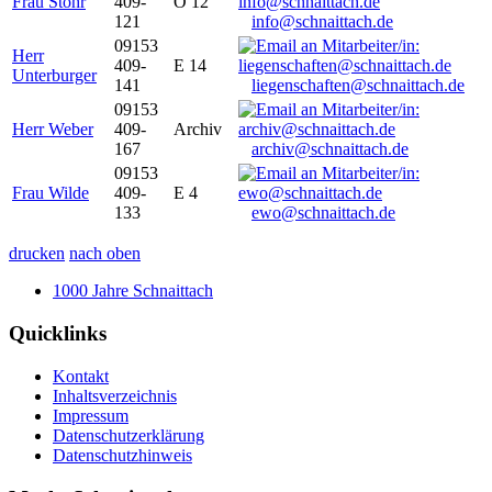
Frau Stöhr
409-
O 12
121
info@schnaittach.de
09153
Herr
409-
E 14
Unterburger
141
liegenschaften@schnaittach.de
09153
Herr Weber
409-
Archiv
167
archiv@schnaittach.de
09153
Frau Wilde
409-
E 4
133
ewo@schnaittach.de
drucken
nach oben
1000 Jahre Schnaittach
Quicklinks
Kontakt
Inhaltsverzeichnis
Impressum
Datenschutzerklärung
Datenschutzhinweis