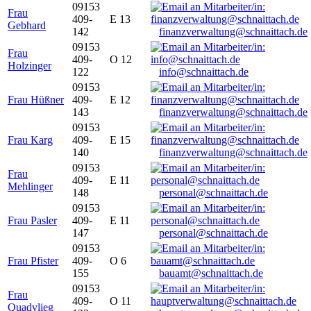
09153
Frau
409-
E 13
Gebhard
142
finanzverwaltung@schnaittach.de
09153
Frau
409-
O 12
Holzinger
122
info@schnaittach.de
09153
Frau Hüßner
409-
E 12
143
finanzverwaltung@schnaittach.de
09153
Frau Karg
409-
E 15
140
finanzverwaltung@schnaittach.de
09153
Frau
409-
E 11
Mehlinger
148
personal@schnaittach.de
09153
Frau Pasler
409-
E 11
147
personal@schnaittach.de
09153
Frau Pfister
409-
O 6
155
bauamt@schnaittach.de
09153
Frau
409-
O 11
Quadvlieg