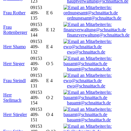
123
hauptverwaltung@schnaittach.de
09153
Frau Rother
409-
E 6
135
ordnungsamt@schnaittach.de
09153
Frau
409-
E 12
Rottenberger
144
finanzverwaltung@schnaittach.de
09153
Herr Shamo
409-
E 4
132
ewo@schnaittach.de
09153
Herr Steger
409-
O 5
150
bauamt@schnaittach.de
09153
Frau Steindl
409-
E 4
131
ewo@schnaittach.de
09153
Herr
409-
O 2
Stellmach
154
bauamt@schnaittach.de
09153
Herr Stiegler
409-
O 4
151
bauamt@schnaittach.de
09153