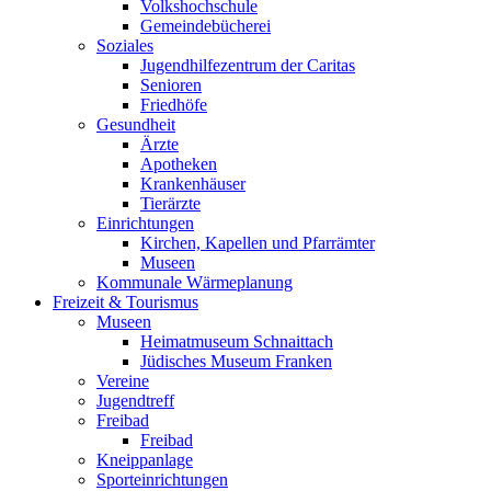
Volkshochschule
Gemeindebücherei
Soziales
Jugendhilfezentrum der Caritas
Senioren
Friedhöfe
Gesundheit
Ärzte
Apotheken
Krankenhäuser
Tierärzte
Einrichtungen
Kirchen, Kapellen und Pfarrämter
Museen
Kommunale Wärmeplanung
Freizeit & Tourismus
Museen
Heimatmuseum Schnaittach
Jüdisches Museum Franken
Vereine
Jugendtreff
Freibad
Freibad
Kneippanlage
Sporteinrichtungen