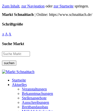
Zum Inhalt
,
zur Navigation
oder
zur Startseite
springen.
Markt Schnaittach
| Online: https://www.schnaittach.de/
Schriftgröße
A
A
A
Suche Markt
suchen
Startseite
Aktuelles
Veranstaltungen
Bekanntmachungen
Stellenangebote
Ausschreibungen
Breitbandausbau