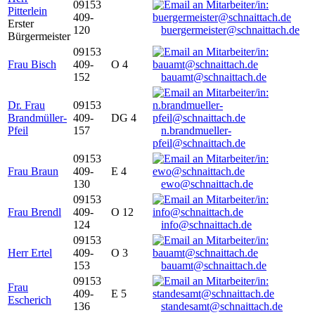
09153
Pitterlein
409-
Erster
120
buergermeister@schnaittach.de
Bürgermeister
09153
Frau Bisch
409-
O 4
152
bauamt@schnaittach.de
Dr. Frau
09153
Brandmüller-
409-
DG 4
Pfeil
157
n.brandmueller-
pfeil@schnaittach.de
09153
Frau Braun
409-
E 4
130
ewo@schnaittach.de
09153
Frau Brendl
409-
O 12
124
info@schnaittach.de
09153
Herr Ertel
409-
O 3
153
bauamt@schnaittach.de
09153
Frau
409-
E 5
Escherich
136
standesamt@schnaittach.de