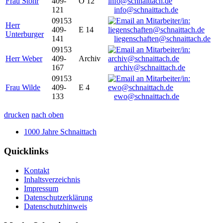
Frau Stöhr
409-
O 12
121
info@schnaittach.de
09153
Herr
409-
E 14
Unterburger
141
liegenschaften@schnaittach.de
09153
Herr Weber
409-
Archiv
167
archiv@schnaittach.de
09153
Frau Wilde
409-
E 4
133
ewo@schnaittach.de
drucken
nach oben
1000 Jahre Schnaittach
Quicklinks
Kontakt
Inhaltsverzeichnis
Impressum
Datenschutzerklärung
Datenschutzhinweis