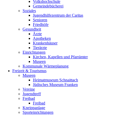
Volkshochschule
Gemeindebücherei
Soziales
Jugendhilfezentrum der Caritas
Senioren
Friedhöfe
Gesundheit
Ärzte
Apotheken
Krankenhäuser
Tierärzte
Einrichtungen
Kirchen, Kapellen und Pfarrämter
Museen
Kommunale Wärmeplanung
Freizeit & Tourismus
Museen
Heimatmuseum Schnaittach
Jüdisches Museum Franken
Vereine
Jugendtreff
Freibad
Freibad
Kneippanlage
Sporteinrichtungen