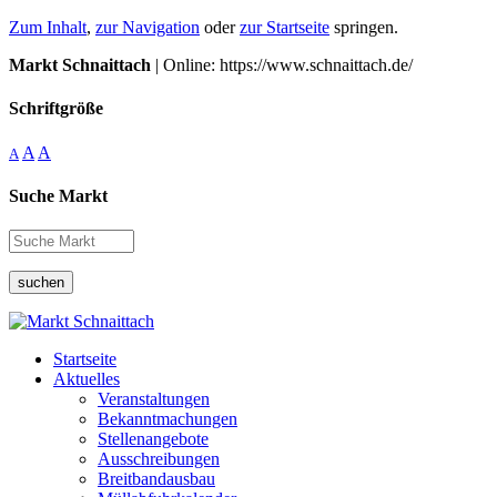
Zum Inhalt
,
zur Navigation
oder
zur Startseite
springen.
Markt Schnaittach
| Online: https://www.schnaittach.de/
Schriftgröße
A
A
A
Suche Markt
suchen
Startseite
Aktuelles
Veranstaltungen
Bekanntmachungen
Stellenangebote
Ausschreibungen
Breitbandausbau