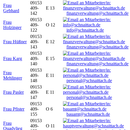
09153
Frau
409-
E 13
Gebhard
142
finanzverwaltung@schnaittach.de
09153
Frau
409-
O 12
Holzinger
122
info@schnaittach.de
09153
Frau Hüßner
409-
E 12
143
finanzverwaltung@schnaittach.de
09153
Frau Karg
409-
E 15
140
finanzverwaltung@schnaittach.de
09153
Frau
409-
E 11
Mehlinger
148
personal@schnaittach.de
09153
Frau Pasler
409-
E 11
147
personal@schnaittach.de
09153
Frau Pfister
409-
O 6
155
bauamt@schnaittach.de
09153
Frau
409-
O 11
Quadvlieg