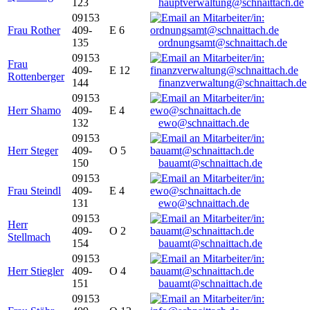
123
hauptverwaltung@schnaittach.de
09153
Frau Rother
409-
E 6
135
ordnungsamt@schnaittach.de
09153
Frau
409-
E 12
Rottenberger
144
finanzverwaltung@schnaittach.de
09153
Herr Shamo
409-
E 4
132
ewo@schnaittach.de
09153
Herr Steger
409-
O 5
150
bauamt@schnaittach.de
09153
Frau Steindl
409-
E 4
131
ewo@schnaittach.de
09153
Herr
409-
O 2
Stellmach
154
bauamt@schnaittach.de
09153
Herr Stiegler
409-
O 4
151
bauamt@schnaittach.de
09153