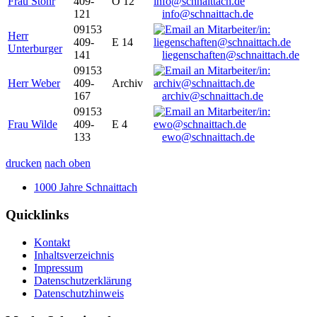
Frau Stöhr
409-
O 12
121
info@schnaittach.de
09153
Herr
409-
E 14
Unterburger
141
liegenschaften@schnaittach.de
09153
Herr Weber
409-
Archiv
167
archiv@schnaittach.de
09153
Frau Wilde
409-
E 4
133
ewo@schnaittach.de
drucken
nach oben
1000 Jahre Schnaittach
Quicklinks
Kontakt
Inhaltsverzeichnis
Impressum
Datenschutzerklärung
Datenschutzhinweis