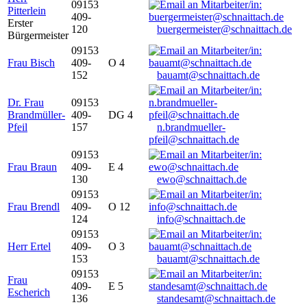
09153
Pitterlein
409-
Erster
120
buergermeister@schnaittach.de
Bürgermeister
09153
Frau Bisch
409-
O 4
152
bauamt@schnaittach.de
Dr. Frau
09153
Brandmüller-
409-
DG 4
Pfeil
157
n.brandmueller-
pfeil@schnaittach.de
09153
Frau Braun
409-
E 4
130
ewo@schnaittach.de
09153
Frau Brendl
409-
O 12
124
info@schnaittach.de
09153
Herr Ertel
409-
O 3
153
bauamt@schnaittach.de
09153
Frau
409-
E 5
Escherich
136
standesamt@schnaittach.de