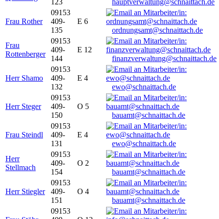
123
hauptverwaltung@schnaittach.de
09153
Frau Rother
409-
E 6
135
ordnungsamt@schnaittach.de
09153
Frau
409-
E 12
Rottenberger
144
finanzverwaltung@schnaittach.de
09153
Herr Shamo
409-
E 4
132
ewo@schnaittach.de
09153
Herr Steger
409-
O 5
150
bauamt@schnaittach.de
09153
Frau Steindl
409-
E 4
131
ewo@schnaittach.de
09153
Herr
409-
O 2
Stellmach
154
bauamt@schnaittach.de
09153
Herr Stiegler
409-
O 4
151
bauamt@schnaittach.de
09153