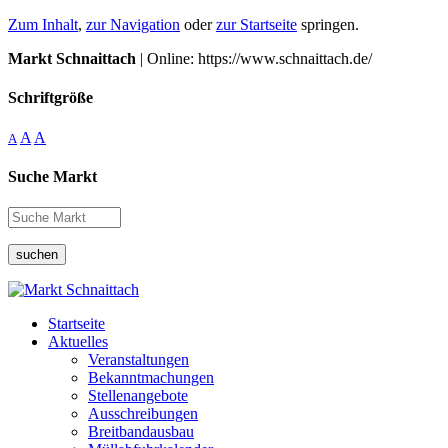
Zum Inhalt
,
zur Navigation
oder
zur Startseite
springen.
Markt Schnaittach
| Online: https://www.schnaittach.de/
Schriftgröße
A
A
A
Suche Markt
suchen
Startseite
Aktuelles
Veranstaltungen
Bekanntmachungen
Stellenangebote
Ausschreibungen
Breitbandausbau