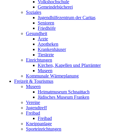
Volkshochschule
Gemeindebücherei
Soziales
Jugendhilfezentrum der Caritas
Senioren
Friedhöfe
Gesundheit
Ärzte
Apotheken
Krankenhäuser
Tierärzte
Einrichtungen
Kirchen, Kapellen und Pfarrämter
Museen
Kommunale Wärmeplanung
Freizeit & Tourismus
Museen
Heimatmuseum Schnaittach
Jüdisches Museum Franken
Vereine
Jugendtreff
Freibad
Freibad
Kneippanlage
Sporteinrichtungen