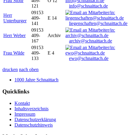
Frau Stöhr
409-
O 12
121
info@schnaittach.de
09153
Herr
409-
E 14
Unterburger
141
liegenschaften@schnaittach.de
09153
Herr Weber
409-
Archiv
167
archiv@schnaittach.de
09153
Frau Wilde
409-
E 4
133
ewo@schnaittach.de
drucken
nach oben
1000 Jahre Schnaittach
Quicklinks
Kontakt
Inhaltsverzeichnis
Impressum
Datenschutzerklärung
Datenschutzhinweis