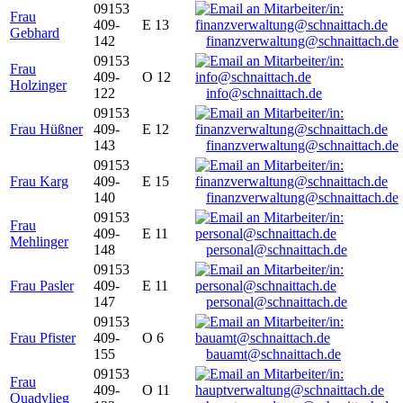
09153
Frau
409-
E 13
Gebhard
142
finanzverwaltung@schnaittach.de
09153
Frau
409-
O 12
Holzinger
122
info@schnaittach.de
09153
Frau Hüßner
409-
E 12
143
finanzverwaltung@schnaittach.de
09153
Frau Karg
409-
E 15
140
finanzverwaltung@schnaittach.de
09153
Frau
409-
E 11
Mehlinger
148
personal@schnaittach.de
09153
Frau Pasler
409-
E 11
147
personal@schnaittach.de
09153
Frau Pfister
409-
O 6
155
bauamt@schnaittach.de
09153
Frau
409-
O 11
Quadvlieg