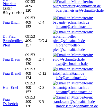
09153
Pitterlein
409-
Erster
120
buergermeister@schnaittach.de
Bürgermeister
09153
Frau Bisch
409-
O 4
152
bauamt@schnaittach.de
Dr. Frau
09153
Brandmüller-
409-
DG 4
Pfeil
157
n.brandmueller-
pfeil@schnaittach.de
09153
Frau Braun
409-
E 4
130
ewo@schnaittach.de
09153
Frau Brendl
409-
O 12
124
info@schnaittach.de
09153
Herr Ertel
409-
O 3
153
bauamt@schnaittach.de
09153
Frau
409-
E 5
Escherich
136
standesamt@schnaittach.de