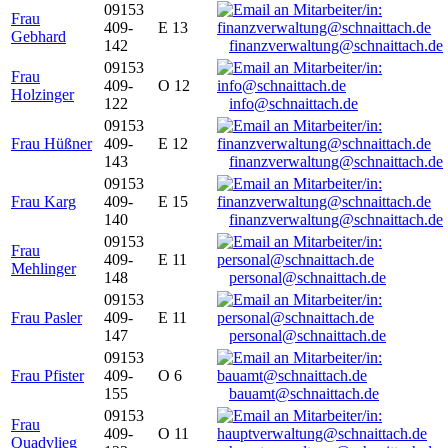
09153
Frau
409-
E 13
Gebhard
142
finanzverwaltung@schnaittach.de
09153
Frau
409-
O 12
Holzinger
122
info@schnaittach.de
09153
Frau Hüßner
409-
E 12
143
finanzverwaltung@schnaittach.de
09153
Frau Karg
409-
E 15
140
finanzverwaltung@schnaittach.de
09153
Frau
409-
E 11
Mehlinger
148
personal@schnaittach.de
09153
Frau Pasler
409-
E 11
147
personal@schnaittach.de
09153
Frau Pfister
409-
O 6
155
bauamt@schnaittach.de
09153
Frau
409-
O 11
Quadvlieg