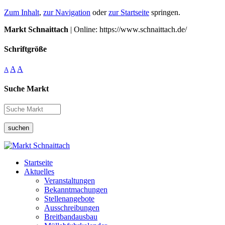
Zum Inhalt
,
zur Navigation
oder
zur Startseite
springen.
Markt Schnaittach
| Online: https://www.schnaittach.de/
Schriftgröße
A
A
A
Suche Markt
suchen
Startseite
Aktuelles
Veranstaltungen
Bekanntmachungen
Stellenangebote
Ausschreibungen
Breitbandausbau