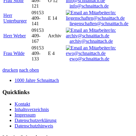
Frau Stöhr
409-
O 12
121
info@schnaittach.de
09153
Herr
409-
E 14
Unterburger
141
liegenschaften@schnaittach.de
09153
Herr Weber
409-
Archiv
167
archiv@schnaittach.de
09153
Frau Wilde
409-
E 4
133
ewo@schnaittach.de
drucken
nach oben
1000 Jahre Schnaittach
Quicklinks
Kontakt
Inhaltsverzeichnis
Impressum
Datenschutzerklärung
Datenschutzhinweis