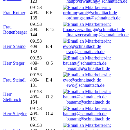
123
hauptverwaltung@schnaittach.de
09153
Frau Rother
409-
E 6
135
ordnungsamt@schnaittach.de
09153
Frau
409-
E 12
Rottenberger
144
finanzverwaltung@schnaittach.de
09153
Herr Shamo
409-
E 4
132
ewo@schnaittach.de
09153
Herr Steger
409-
O 5
150
bauamt@schnaittach.de
09153
Frau Steindl
409-
E 4
131
ewo@schnaittach.de
09153
Herr
409-
O 2
Stellmach
154
bauamt@schnaittach.de
09153
Herr Stiegler
409-
O 4
151
bauamt@schnaittach.de
09153