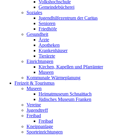
Volkshochschule
Gemeindebücherei
Soziales
Jugendhilfezentrum der Caritas
Senioren
Friedhöfe
Gesundheit
Ärzte
Apotheken
Krankenhäuser
Tierärzte
Einrichtungen
Kirchen, Kapellen und Pfarrämter
Museen
Kommunale Wärmeplanung
Freizeit & Tourismus
Museen
Heimatmuseum Schnaittach
Jüdisches Museum Franken
Vereine
Jugendtreff
Freibad
Freibad
Kneippanlage
Sporteinrichtungen