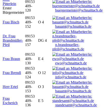
09153
Pitterlein
409-
Erster
120
buergermeister@schnaittach.de
Bürgermeister
09153
Frau Bisch
409-
O 4
152
bauamt@schnaittach.de
Dr. Frau
09153
Brandmüller-
409-
DG 4
Pfeil
157
n.brandmueller-
pfeil@schnaittach.de
09153
Frau Braun
409-
E 4
130
ewo@schnaittach.de
09153
Frau Brendl
409-
O 12
124
info@schnaittach.de
09153
Herr Ertel
409-
O 3
153
bauamt@schnaittach.de
09153
Frau
409-
E 5
Escherich
136
standesamt@schnaittach.de