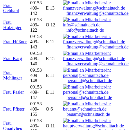
09153
Frau
409-
E 13
Gebhard
142
finanzverwaltung@schnaittach.de
09153
Frau
409-
O 12
Holzinger
122
info@schnaittach.de
09153
Frau Hüßner
409-
E 12
143
finanzverwaltung@schnaittach.de
09153
Frau Karg
409-
E 15
140
finanzverwaltung@schnaittach.de
09153
Frau
409-
E 11
Mehlinger
148
personal@schnaittach.de
09153
Frau Pasler
409-
E 11
147
personal@schnaittach.de
09153
Frau Pfister
409-
O 6
155
bauamt@schnaittach.de
09153
Frau
409-
O 11
Quadvlieg