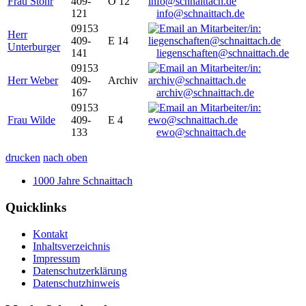
Frau Stöhr
409-
O 12
121
info@schnaittach.de
09153
Herr
409-
E 14
Unterburger
141
liegenschaften@schnaittach.de
09153
Herr Weber
409-
Archiv
167
archiv@schnaittach.de
09153
Frau Wilde
409-
E 4
133
ewo@schnaittach.de
drucken
nach oben
1000 Jahre Schnaittach
Quicklinks
Kontakt
Inhaltsverzeichnis
Impressum
Datenschutzerklärung
Datenschutzhinweis