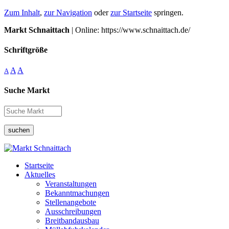
Zum Inhalt
,
zur Navigation
oder
zur Startseite
springen.
Markt Schnaittach
| Online: https://www.schnaittach.de/
Schriftgröße
A
A
A
Suche Markt
suchen
Startseite
Aktuelles
Veranstaltungen
Bekanntmachungen
Stellenangebote
Ausschreibungen
Breitbandausbau