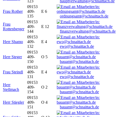
123
hauptverwaltung@schnaittach.de
09153
Frau Rother
409-
E 6
135
ordnungsamt@schnaittach.de
09153
Frau
409-
E 12
Rottenberger
144
finanzverwaltung@schnaittach.de
09153
Herr Shamo
409-
E 4
132
ewo@schnaittach.de
09153
Herr Steger
409-
O 5
150
bauamt@schnaittach.de
09153
Frau Steindl
409-
E 4
131
ewo@schnaittach.de
09153
Herr
409-
O 2
Stellmach
154
bauamt@schnaittach.de
09153
Herr Stiegler
409-
O 4
151
bauamt@schnaittach.de
09153