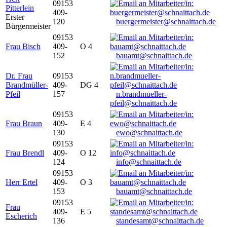
09153
Pitterlein
409-
Erster
120
buergermeister@schnaittach.de
Bürgermeister
09153
Frau Bisch
409-
O 4
152
bauamt@schnaittach.de
Dr. Frau
09153
Brandmüller-
409-
DG 4
Pfeil
157
n.brandmueller-
pfeil@schnaittach.de
09153
Frau Braun
409-
E 4
130
ewo@schnaittach.de
09153
Frau Brendl
409-
O 12
124
info@schnaittach.de
09153
Herr Ertel
409-
O 3
153
bauamt@schnaittach.de
09153
Frau
409-
E 5
Escherich
136
standesamt@schnaittach.de