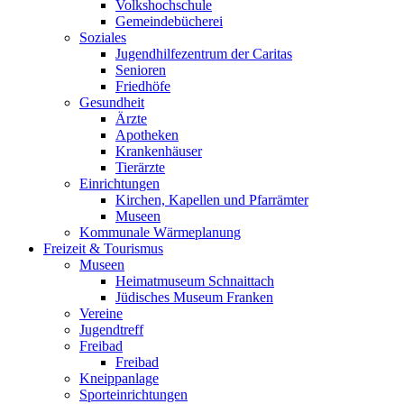
Volkshochschule
Gemeindebücherei
Soziales
Jugendhilfezentrum der Caritas
Senioren
Friedhöfe
Gesundheit
Ärzte
Apotheken
Krankenhäuser
Tierärzte
Einrichtungen
Kirchen, Kapellen und Pfarrämter
Museen
Kommunale Wärmeplanung
Freizeit & Tourismus
Museen
Heimatmuseum Schnaittach
Jüdisches Museum Franken
Vereine
Jugendtreff
Freibad
Freibad
Kneippanlage
Sporteinrichtungen