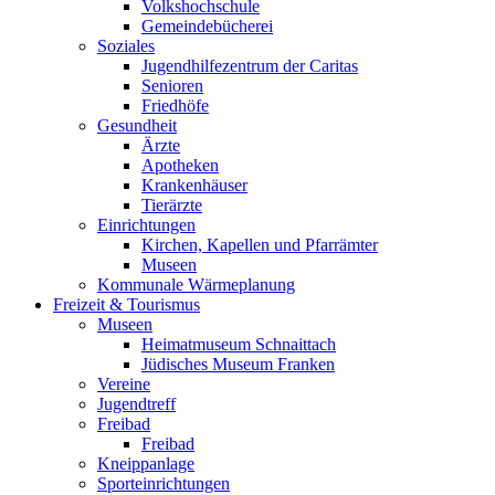
Volkshochschule
Gemeindebücherei
Soziales
Jugendhilfezentrum der Caritas
Senioren
Friedhöfe
Gesundheit
Ärzte
Apotheken
Krankenhäuser
Tierärzte
Einrichtungen
Kirchen, Kapellen und Pfarrämter
Museen
Kommunale Wärmeplanung
Freizeit & Tourismus
Museen
Heimatmuseum Schnaittach
Jüdisches Museum Franken
Vereine
Jugendtreff
Freibad
Freibad
Kneippanlage
Sporteinrichtungen