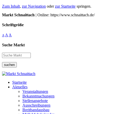
Zum Inhalt
,
zur Navigation
oder
zur Startseite
springen.
Markt Schnaittach
| Online: https://www.schnaittach.de/
Schriftgröße
A
A
A
Suche Markt
suchen
Startseite
Aktuelles
Veranstaltungen
Bekanntmachungen
Stellenangebote
Ausschreibungen
Breitbandausbau