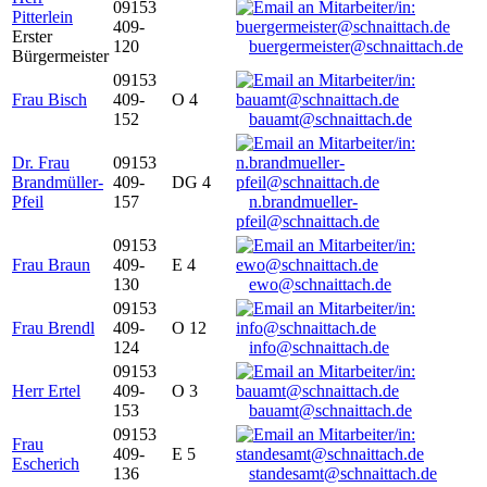
09153
Pitterlein
409-
Erster
120
buergermeister@schnaittach.de
Bürgermeister
09153
Frau Bisch
409-
O 4
152
bauamt@schnaittach.de
Dr. Frau
09153
Brandmüller-
409-
DG 4
Pfeil
157
n.brandmueller-
pfeil@schnaittach.de
09153
Frau Braun
409-
E 4
130
ewo@schnaittach.de
09153
Frau Brendl
409-
O 12
124
info@schnaittach.de
09153
Herr Ertel
409-
O 3
153
bauamt@schnaittach.de
09153
Frau
409-
E 5
Escherich
136
standesamt@schnaittach.de