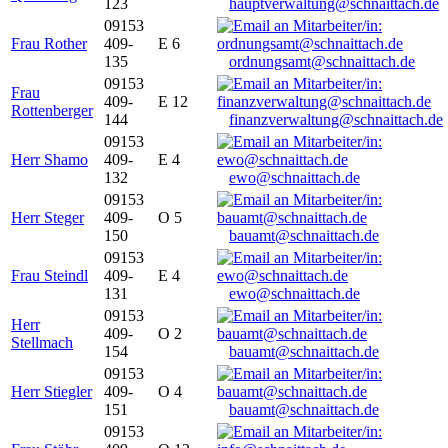
123
hauptverwaltung@schnaittach.de
09153
Frau Rother
409-
E 6
135
ordnungsamt@schnaittach.de
09153
Frau
409-
E 12
Rottenberger
144
finanzverwaltung@schnaittach.de
09153
Herr Shamo
409-
E 4
132
ewo@schnaittach.de
09153
Herr Steger
409-
O 5
150
bauamt@schnaittach.de
09153
Frau Steindl
409-
E 4
131
ewo@schnaittach.de
09153
Herr
409-
O 2
Stellmach
154
bauamt@schnaittach.de
09153
Herr Stiegler
409-
O 4
151
bauamt@schnaittach.de
09153