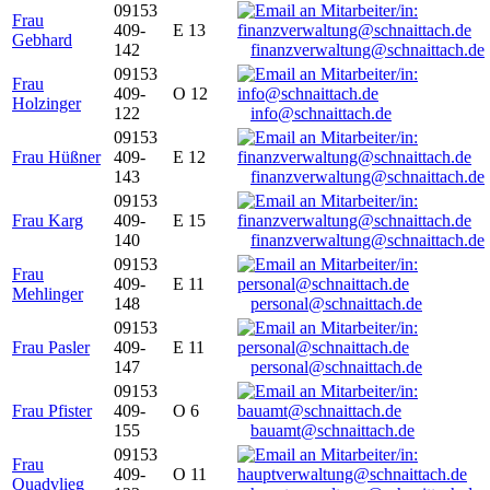
09153
Frau
409-
E 13
Gebhard
142
finanzverwaltung@schnaittach.de
09153
Frau
409-
O 12
Holzinger
122
info@schnaittach.de
09153
Frau Hüßner
409-
E 12
143
finanzverwaltung@schnaittach.de
09153
Frau Karg
409-
E 15
140
finanzverwaltung@schnaittach.de
09153
Frau
409-
E 11
Mehlinger
148
personal@schnaittach.de
09153
Frau Pasler
409-
E 11
147
personal@schnaittach.de
09153
Frau Pfister
409-
O 6
155
bauamt@schnaittach.de
09153
Frau
409-
O 11
Quadvlieg