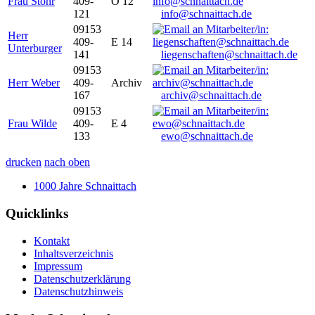
Frau Stöhr
409-
O 12
121
info@schnaittach.de
09153
Herr
409-
E 14
Unterburger
141
liegenschaften@schnaittach.de
09153
Herr Weber
409-
Archiv
167
archiv@schnaittach.de
09153
Frau Wilde
409-
E 4
133
ewo@schnaittach.de
drucken
nach oben
1000 Jahre Schnaittach
Quicklinks
Kontakt
Inhaltsverzeichnis
Impressum
Datenschutzerklärung
Datenschutzhinweis