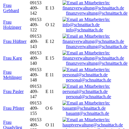
09153
Frau
409-
E 13
Gebhard
142
finanzverwaltung@schnaittach.de
09153
Frau
409-
O 12
Holzinger
122
info@schnaittach.de
09153
Frau Hüßner
409-
E 12
143
finanzverwaltung@schnaittach.de
09153
Frau Karg
409-
E 15
140
finanzverwaltung@schnaittach.de
09153
Frau
409-
E 11
Mehlinger
148
personal@schnaittach.de
09153
Frau Pasler
409-
E 11
147
personal@schnaittach.de
09153
Frau Pfister
409-
O 6
155
bauamt@schnaittach.de
09153
Frau
409-
O 11
Quadvlieg