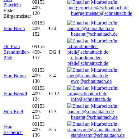
09153
Pitterlein
409-
Erster
120
buergermeister@schnaittach.de
Bürgermeister
09153
Frau Bisch
409-
O 4
152
bauamt@schnaittach.de
Dr. Frau
09153
Brandmüller-
409-
DG 4
Pfeil
157
n.brandmueller-
pfeil@schnaittach.de
09153
Frau Braun
409-
E 4
130
ewo@schnaittach.de
09153
Frau Brendl
409-
O 12
124
info@schnaittach.de
09153
Herr Ertel
409-
O 3
153
bauamt@schnaittach.de
09153
Frau
409-
E 5
Escherich
136
standesamt@schnaittach.de