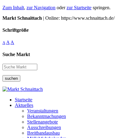
Zum Inhalt
,
zur Navigation
oder
zur Startseite
springen.
Markt Schnaittach
| Online: https://www.schnaittach.de/
Schriftgröße
A
A
A
Suche Markt
suchen
Startseite
Aktuelles
Veranstaltungen
Bekanntmachungen
Stellenangebote
Ausschreibungen
Breitbandausbau