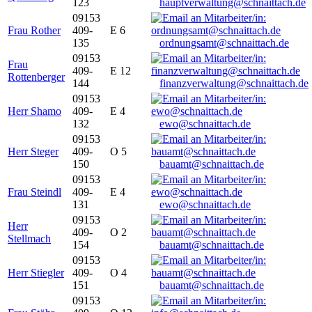
123
hauptverwaltung@schnaittach.de
09153
Frau Rother
409-
E 6
135
ordnungsamt@schnaittach.de
09153
Frau
409-
E 12
Rottenberger
144
finanzverwaltung@schnaittach.de
09153
Herr Shamo
409-
E 4
132
ewo@schnaittach.de
09153
Herr Steger
409-
O 5
150
bauamt@schnaittach.de
09153
Frau Steindl
409-
E 4
131
ewo@schnaittach.de
09153
Herr
409-
O 2
Stellmach
154
bauamt@schnaittach.de
09153
Herr Stiegler
409-
O 4
151
bauamt@schnaittach.de
09153