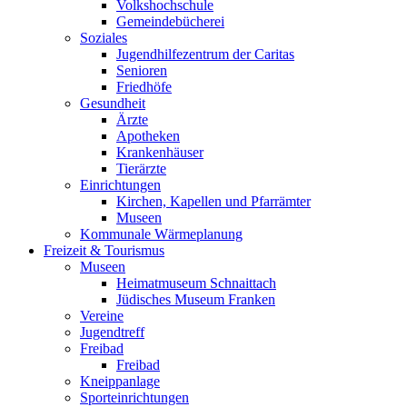
Volkshochschule
Gemeindebücherei
Soziales
Jugendhilfezentrum der Caritas
Senioren
Friedhöfe
Gesundheit
Ärzte
Apotheken
Krankenhäuser
Tierärzte
Einrichtungen
Kirchen, Kapellen und Pfarrämter
Museen
Kommunale Wärmeplanung
Freizeit & Tourismus
Museen
Heimatmuseum Schnaittach
Jüdisches Museum Franken
Vereine
Jugendtreff
Freibad
Freibad
Kneippanlage
Sporteinrichtungen