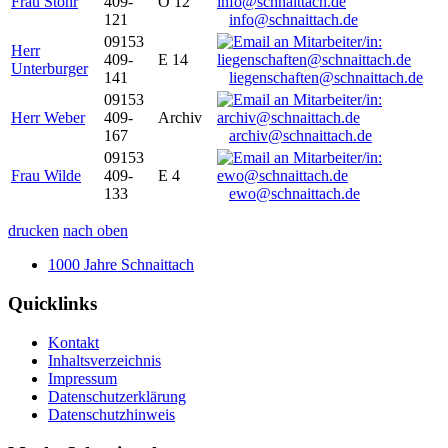
Frau Stöhr
409-
O 12
121
info@schnaittach.de
09153
Herr
409-
E 14
Unterburger
141
liegenschaften@schnaittach.de
09153
Herr Weber
409-
Archiv
167
archiv@schnaittach.de
09153
Frau Wilde
409-
E 4
133
ewo@schnaittach.de
drucken
nach oben
1000 Jahre Schnaittach
Quicklinks
Kontakt
Inhaltsverzeichnis
Impressum
Datenschutzerklärung
Datenschutzhinweis