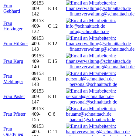
09153
Frau
409-
E 13
Gebhard
142
finanzverwaltung@schnaittach.de
09153
Frau
409-
O 12
Holzinger
122
info@schnaittach.de
09153
Frau Hüßner
409-
E 12
143
finanzverwaltung@schnaittach.de
09153
Frau Karg
409-
E 15
140
finanzverwaltung@schnaittach.de
09153
Frau
409-
E 11
Mehlinger
148
personal@schnaittach.de
09153
Frau Pasler
409-
E 11
147
personal@schnaittach.de
09153
Frau Pfister
409-
O 6
155
bauamt@schnaittach.de
09153
Frau
409-
O 11
Quadvlieg