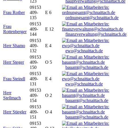
123
hauptverwaltung@schnaittach.de
09153
Frau Rother
409-
E 6
135
ordnungsamt@schnaittach.de
09153
Frau
409-
E 12
Rottenberger
144
finanzverwaltung@schnaittach.de
09153
Herr Shamo
409-
E 4
132
ewo@schnaittach.de
09153
Herr Steger
409-
O 5
150
bauamt@schnaittach.de
09153
Frau Steindl
409-
E 4
131
ewo@schnaittach.de
09153
Herr
409-
O 2
Stellmach
154
bauamt@schnaittach.de
09153
Herr Stiegler
409-
O 4
151
bauamt@schnaittach.de
09153