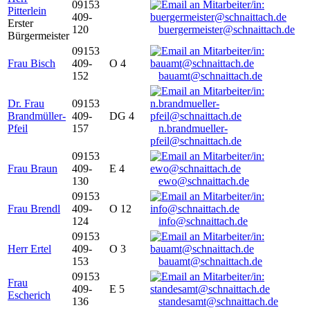
09153
Pitterlein
409-
Erster
120
buergermeister@schnaittach.de
Bürgermeister
09153
Frau Bisch
409-
O 4
152
bauamt@schnaittach.de
Dr. Frau
09153
Brandmüller-
409-
DG 4
Pfeil
157
n.brandmueller-
pfeil@schnaittach.de
09153
Frau Braun
409-
E 4
130
ewo@schnaittach.de
09153
Frau Brendl
409-
O 12
124
info@schnaittach.de
09153
Herr Ertel
409-
O 3
153
bauamt@schnaittach.de
09153
Frau
409-
E 5
Escherich
136
standesamt@schnaittach.de