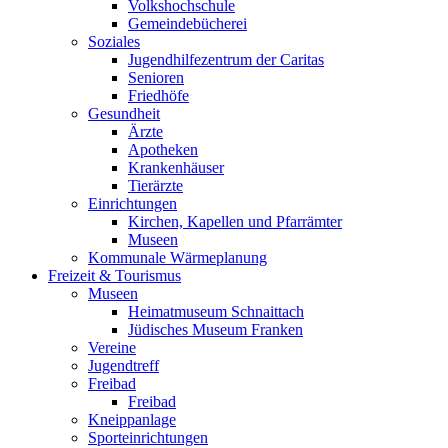
Volkshochschule
Gemeindebücherei
Soziales
Jugendhilfezentrum der Caritas
Senioren
Friedhöfe
Gesundheit
Ärzte
Apotheken
Krankenhäuser
Tierärzte
Einrichtungen
Kirchen, Kapellen und Pfarrämter
Museen
Kommunale Wärmeplanung
Freizeit & Tourismus
Museen
Heimatmuseum Schnaittach
Jüdisches Museum Franken
Vereine
Jugendtreff
Freibad
Freibad
Kneippanlage
Sporteinrichtungen