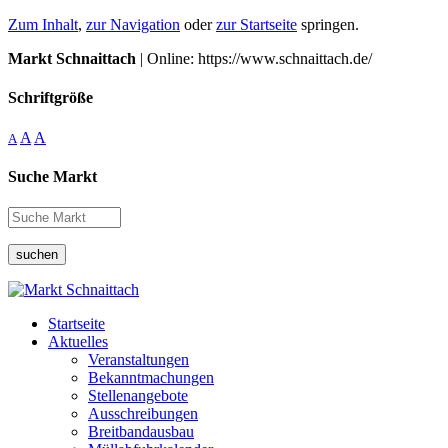
Zum Inhalt
,
zur Navigation
oder
zur Startseite
springen.
Markt Schnaittach
| Online: https://www.schnaittach.de/
Schriftgröße
A
A
A
Suche Markt
suchen
Startseite
Aktuelles
Veranstaltungen
Bekanntmachungen
Stellenangebote
Ausschreibungen
Breitbandausbau