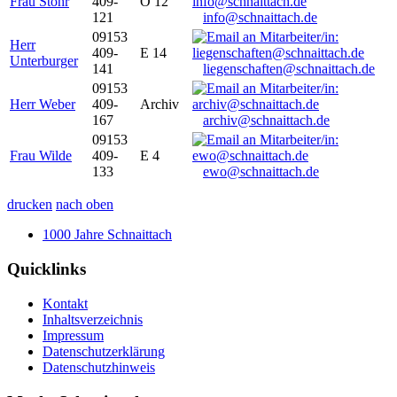
Frau Stöhr
409-
O 12
121
info@schnaittach.de
09153
Herr
409-
E 14
Unterburger
141
liegenschaften@schnaittach.de
09153
Herr Weber
409-
Archiv
167
archiv@schnaittach.de
09153
Frau Wilde
409-
E 4
133
ewo@schnaittach.de
drucken
nach oben
1000 Jahre Schnaittach
Quicklinks
Kontakt
Inhaltsverzeichnis
Impressum
Datenschutzerklärung
Datenschutzhinweis