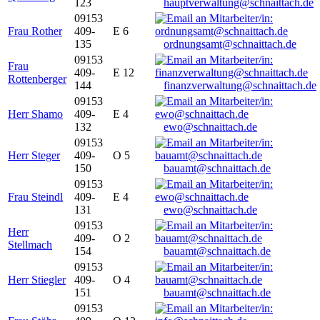
123
hauptverwaltung@schnaittach.de
09153
Frau Rother
409-
E 6
135
ordnungsamt@schnaittach.de
09153
Frau
409-
E 12
Rottenberger
144
finanzverwaltung@schnaittach.de
09153
Herr Shamo
409-
E 4
132
ewo@schnaittach.de
09153
Herr Steger
409-
O 5
150
bauamt@schnaittach.de
09153
Frau Steindl
409-
E 4
131
ewo@schnaittach.de
09153
Herr
409-
O 2
Stellmach
154
bauamt@schnaittach.de
09153
Herr Stiegler
409-
O 4
151
bauamt@schnaittach.de
09153