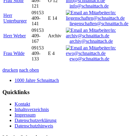
Frau Stöhr
409-
O 12
121
info@schnaittach.de
09153
Herr
409-
E 14
Unterburger
141
liegenschaften@schnaittach.de
09153
Herr Weber
409-
Archiv
167
archiv@schnaittach.de
09153
Frau Wilde
409-
E 4
133
ewo@schnaittach.de
drucken
nach oben
1000 Jahre Schnaittach
Quicklinks
Kontakt
Inhaltsverzeichnis
Impressum
Datenschutzerklärung
Datenschutzhinweis