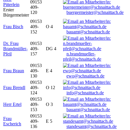
09153
Pitterlein
409-
Erster
120
buergermeister@schnaittach.de
Bürgermeister
09153
Frau Bisch
409-
O 4
152
bauamt@schnaittach.de
Dr. Frau
09153
Brandmüller-
409-
DG 4
Pfeil
157
n.brandmueller-
pfeil@schnaittach.de
09153
Frau Braun
409-
E 4
130
ewo@schnaittach.de
09153
Frau Brendl
409-
O 12
124
info@schnaittach.de
09153
Herr Ertel
409-
O 3
153
bauamt@schnaittach.de
09153
Frau
409-
E 5
Escherich
136
standesamt@schnaittach.de