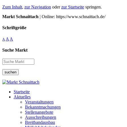
Zum Inhalt
,
zur Navigation
oder
zur Startseite
springen.
Markt Schnaittach
| Online: https://www.schnaittach.de/
Schriftgröße
A
A
A
Suche Markt
suchen
Startseite
Aktuelles
Veranstaltungen
Bekanntmachungen
Stellenangebote
Ausschreibungen
Breitbandausbau