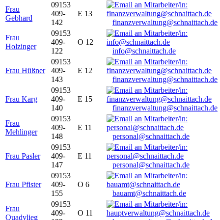
09153
Frau
409-
E 13
Gebhard
142
finanzverwaltung@schnaittach.de
09153
Frau
409-
O 12
Holzinger
122
info@schnaittach.de
09153
Frau Hüßner
409-
E 12
143
finanzverwaltung@schnaittach.de
09153
Frau Karg
409-
E 15
140
finanzverwaltung@schnaittach.de
09153
Frau
409-
E 11
Mehlinger
148
personal@schnaittach.de
09153
Frau Pasler
409-
E 11
147
personal@schnaittach.de
09153
Frau Pfister
409-
O 6
155
bauamt@schnaittach.de
09153
Frau
409-
O 11
Quadvlieg