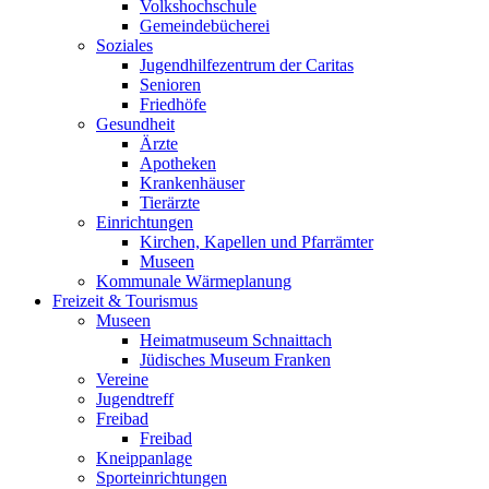
Volkshochschule
Gemeindebücherei
Soziales
Jugendhilfezentrum der Caritas
Senioren
Friedhöfe
Gesundheit
Ärzte
Apotheken
Krankenhäuser
Tierärzte
Einrichtungen
Kirchen, Kapellen und Pfarrämter
Museen
Kommunale Wärmeplanung
Freizeit & Tourismus
Museen
Heimatmuseum Schnaittach
Jüdisches Museum Franken
Vereine
Jugendtreff
Freibad
Freibad
Kneippanlage
Sporteinrichtungen