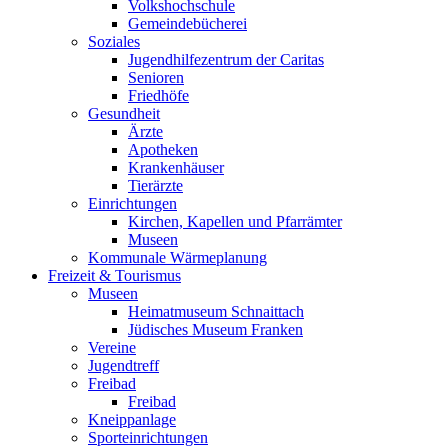
Volkshochschule
Gemeindebücherei
Soziales
Jugendhilfezentrum der Caritas
Senioren
Friedhöfe
Gesundheit
Ärzte
Apotheken
Krankenhäuser
Tierärzte
Einrichtungen
Kirchen, Kapellen und Pfarrämter
Museen
Kommunale Wärmeplanung
Freizeit & Tourismus
Museen
Heimatmuseum Schnaittach
Jüdisches Museum Franken
Vereine
Jugendtreff
Freibad
Freibad
Kneippanlage
Sporteinrichtungen