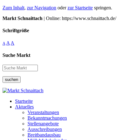
Zum Inhalt
,
zur Navigation
oder
zur Startseite
springen.
Markt Schnaittach
| Online: https://www.schnaittach.de/
Schriftgröße
A
A
A
Suche Markt
suchen
Startseite
Aktuelles
Veranstaltungen
Bekanntmachungen
Stellenangebote
Ausschreibungen
Breitbandausbau