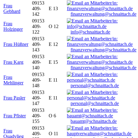
09153
Frau
409-
E 13
Gebhard
142
finanzverwaltung@schnaittach.de
09153
Frau
409-
O 12
Holzinger
122
info@schnaittach.de
09153
Frau Hüßner
409-
E 12
143
finanzverwaltung@schnaittach.de
09153
Frau Karg
409-
E 15
140
finanzverwaltung@schnaittach.de
09153
Frau
409-
E 11
Mehlinger
148
personal@schnaittach.de
09153
Frau Pasler
409-
E 11
147
personal@schnaittach.de
09153
Frau Pfister
409-
O 6
155
bauamt@schnaittach.de
09153
Frau
409-
O 11
Quadvlieg