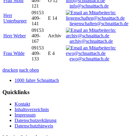
Frau Stöhr
409-
O 12
121
info@schnaittach.de
09153
Herr
409-
E 14
Unterburger
141
liegenschaften@schnaittach.de
09153
Herr Weber
409-
Archiv
167
archiv@schnaittach.de
09153
Frau Wilde
409-
E 4
133
ewo@schnaittach.de
drucken
nach oben
1000 Jahre Schnaittach
Quicklinks
Kontakt
Inhaltsverzeichnis
Impressum
Datenschutzerklärung
Datenschutzhinweis