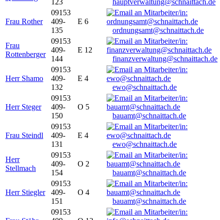
123
hauptverwaltung@schnaittach.de
09153
Frau Rother
409-
E 6
135
ordnungsamt@schnaittach.de
09153
Frau
409-
E 12
Rottenberger
144
finanzverwaltung@schnaittach.de
09153
Herr Shamo
409-
E 4
132
ewo@schnaittach.de
09153
Herr Steger
409-
O 5
150
bauamt@schnaittach.de
09153
Frau Steindl
409-
E 4
131
ewo@schnaittach.de
09153
Herr
409-
O 2
Stellmach
154
bauamt@schnaittach.de
09153
Herr Stiegler
409-
O 4
151
bauamt@schnaittach.de
09153