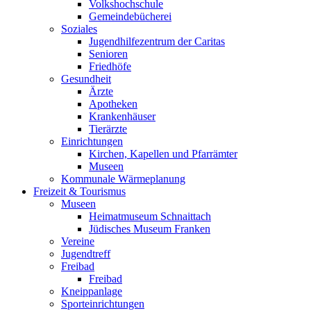
Volkshochschule
Gemeindebücherei
Soziales
Jugendhilfezentrum der Caritas
Senioren
Friedhöfe
Gesundheit
Ärzte
Apotheken
Krankenhäuser
Tierärzte
Einrichtungen
Kirchen, Kapellen und Pfarrämter
Museen
Kommunale Wärmeplanung
Freizeit & Tourismus
Museen
Heimatmuseum Schnaittach
Jüdisches Museum Franken
Vereine
Jugendtreff
Freibad
Freibad
Kneippanlage
Sporteinrichtungen