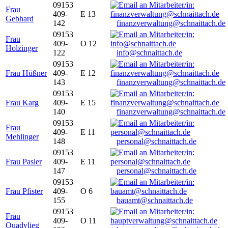
09153
Frau
409-
E 13
Gebhard
142
finanzverwaltung@schnaittach.de
09153
Frau
409-
O 12
Holzinger
122
info@schnaittach.de
09153
Frau Hüßner
409-
E 12
143
finanzverwaltung@schnaittach.de
09153
Frau Karg
409-
E 15
140
finanzverwaltung@schnaittach.de
09153
Frau
409-
E 11
Mehlinger
148
personal@schnaittach.de
09153
Frau Pasler
409-
E 11
147
personal@schnaittach.de
09153
Frau Pfister
409-
O 6
155
bauamt@schnaittach.de
09153
Frau
409-
O 11
Quadvlieg