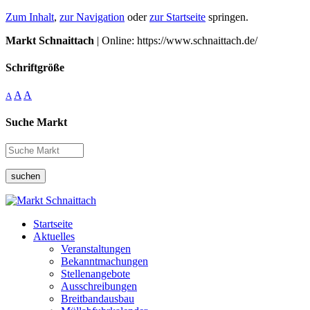
Zum Inhalt
,
zur Navigation
oder
zur Startseite
springen.
Markt Schnaittach
| Online: https://www.schnaittach.de/
Schriftgröße
A
A
A
Suche Markt
suchen
Startseite
Aktuelles
Veranstaltungen
Bekanntmachungen
Stellenangebote
Ausschreibungen
Breitbandausbau