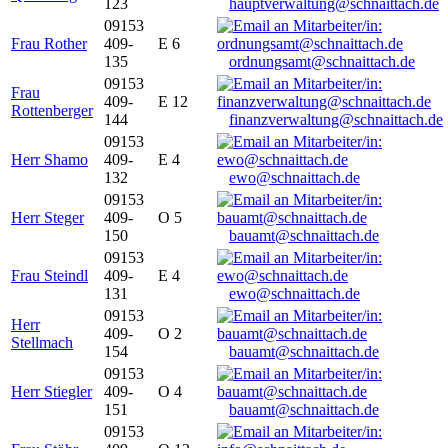
123
hauptverwaltung@schnaittach.de
09153
Frau Rother
409-
E 6
135
ordnungsamt@schnaittach.de
09153
Frau
409-
E 12
Rottenberger
144
finanzverwaltung@schnaittach.de
09153
Herr Shamo
409-
E 4
132
ewo@schnaittach.de
09153
Herr Steger
409-
O 5
150
bauamt@schnaittach.de
09153
Frau Steindl
409-
E 4
131
ewo@schnaittach.de
09153
Herr
409-
O 2
Stellmach
154
bauamt@schnaittach.de
09153
Herr Stiegler
409-
O 4
151
bauamt@schnaittach.de
09153