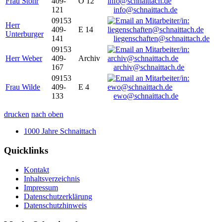
Frau Stöhr
409-
O 12
121
info@schnaittach.de
09153
Herr
409-
E 14
Unterburger
141
liegenschaften@schnaittach.de
09153
Herr Weber
409-
Archiv
167
archiv@schnaittach.de
09153
Frau Wilde
409-
E 4
133
ewo@schnaittach.de
drucken
nach oben
1000 Jahre Schnaittach
Quicklinks
Kontakt
Inhaltsverzeichnis
Impressum
Datenschutzerklärung
Datenschutzhinweis