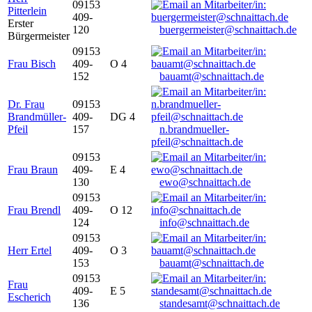
09153
Pitterlein
409-
Erster
120
buergermeister@schnaittach.de
Bürgermeister
09153
Frau Bisch
409-
O 4
152
bauamt@schnaittach.de
Dr. Frau
09153
Brandmüller-
409-
DG 4
Pfeil
157
n.brandmueller-
pfeil@schnaittach.de
09153
Frau Braun
409-
E 4
130
ewo@schnaittach.de
09153
Frau Brendl
409-
O 12
124
info@schnaittach.de
09153
Herr Ertel
409-
O 3
153
bauamt@schnaittach.de
09153
Frau
409-
E 5
Escherich
136
standesamt@schnaittach.de