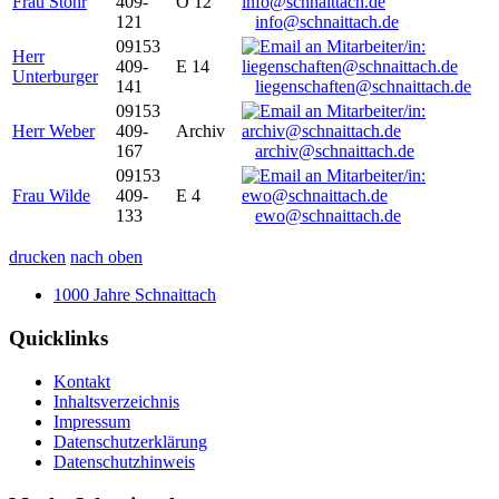
Frau Stöhr
409-
O 12
121
info@schnaittach.de
09153
Herr
409-
E 14
Unterburger
141
liegenschaften@schnaittach.de
09153
Herr Weber
409-
Archiv
167
archiv@schnaittach.de
09153
Frau Wilde
409-
E 4
133
ewo@schnaittach.de
drucken
nach oben
1000 Jahre Schnaittach
Quicklinks
Kontakt
Inhaltsverzeichnis
Impressum
Datenschutzerklärung
Datenschutzhinweis