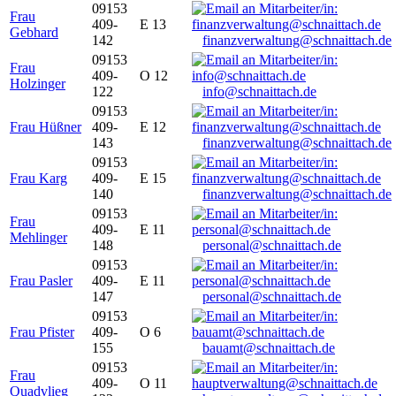
09153
Frau
409-
E 13
Gebhard
142
finanzverwaltung@schnaittach.de
09153
Frau
409-
O 12
Holzinger
122
info@schnaittach.de
09153
Frau Hüßner
409-
E 12
143
finanzverwaltung@schnaittach.de
09153
Frau Karg
409-
E 15
140
finanzverwaltung@schnaittach.de
09153
Frau
409-
E 11
Mehlinger
148
personal@schnaittach.de
09153
Frau Pasler
409-
E 11
147
personal@schnaittach.de
09153
Frau Pfister
409-
O 6
155
bauamt@schnaittach.de
09153
Frau
409-
O 11
Quadvlieg