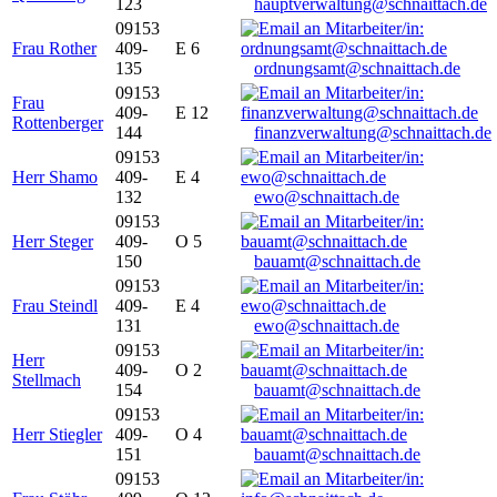
123
hauptverwaltung@schnaittach.de
09153
Frau Rother
409-
E 6
135
ordnungsamt@schnaittach.de
09153
Frau
409-
E 12
Rottenberger
144
finanzverwaltung@schnaittach.de
09153
Herr Shamo
409-
E 4
132
ewo@schnaittach.de
09153
Herr Steger
409-
O 5
150
bauamt@schnaittach.de
09153
Frau Steindl
409-
E 4
131
ewo@schnaittach.de
09153
Herr
409-
O 2
Stellmach
154
bauamt@schnaittach.de
09153
Herr Stiegler
409-
O 4
151
bauamt@schnaittach.de
09153