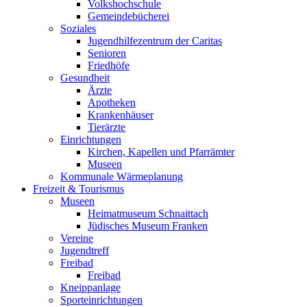
Volkshochschule
Gemeindebücherei
Soziales
Jugendhilfezentrum der Caritas
Senioren
Friedhöfe
Gesundheit
Ärzte
Apotheken
Krankenhäuser
Tierärzte
Einrichtungen
Kirchen, Kapellen und Pfarrämter
Museen
Kommunale Wärmeplanung
Freizeit & Tourismus
Museen
Heimatmuseum Schnaittach
Jüdisches Museum Franken
Vereine
Jugendtreff
Freibad
Freibad
Kneippanlage
Sporteinrichtungen