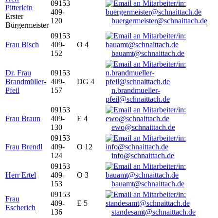
09153
Pitterlein
409-
Erster
120
buergermeister@schnaittach.de
Bürgermeister
09153
Frau Bisch
409-
O 4
152
bauamt@schnaittach.de
Dr. Frau
09153
Brandmüller-
409-
DG 4
Pfeil
157
n.brandmueller-
pfeil@schnaittach.de
09153
Frau Braun
409-
E 4
130
ewo@schnaittach.de
09153
Frau Brendl
409-
O 12
124
info@schnaittach.de
09153
Herr Ertel
409-
O 3
153
bauamt@schnaittach.de
09153
Frau
409-
E 5
Escherich
136
standesamt@schnaittach.de