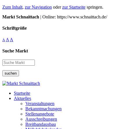
Zum Inhalt
,
zur Navigation
oder
zur Startseite
springen.
Markt Schnaittach
| Online: https://www.schnaittach.de/
Schriftgröße
A
A
A
Suche Markt
suchen
Startseite
Aktuelles
Veranstaltungen
Bekanntmachungen
Stellenangebote
Ausschreibungen
Breitbandausbau