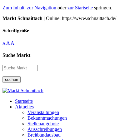
Zum Inhalt
,
zur Navigation
oder
zur Startseite
springen.
Markt Schnaittach
| Online: https://www.schnaittach.de/
Schriftgröße
A
A
A
Suche Markt
suchen
Startseite
Aktuelles
Veranstaltungen
Bekanntmachungen
Stellenangebote
Ausschreibungen
Breitbandausbau