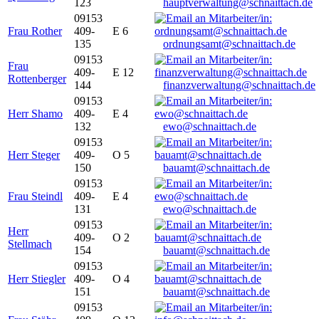
123
hauptverwaltung@schnaittach.de
09153
Frau Rother
409-
E 6
135
ordnungsamt@schnaittach.de
09153
Frau
409-
E 12
Rottenberger
144
finanzverwaltung@schnaittach.de
09153
Herr Shamo
409-
E 4
132
ewo@schnaittach.de
09153
Herr Steger
409-
O 5
150
bauamt@schnaittach.de
09153
Frau Steindl
409-
E 4
131
ewo@schnaittach.de
09153
Herr
409-
O 2
Stellmach
154
bauamt@schnaittach.de
09153
Herr Stiegler
409-
O 4
151
bauamt@schnaittach.de
09153