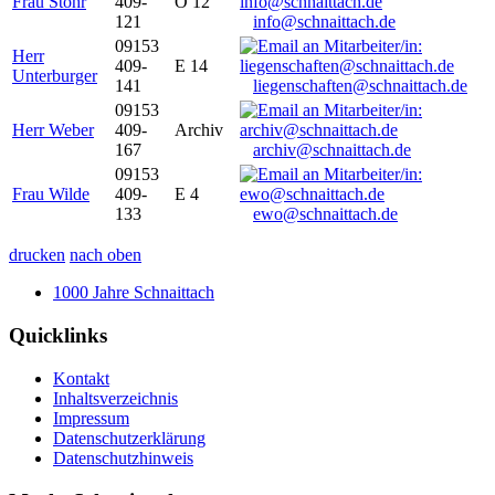
Frau Stöhr
409-
O 12
121
info@schnaittach.de
09153
Herr
409-
E 14
Unterburger
141
liegenschaften@schnaittach.de
09153
Herr Weber
409-
Archiv
167
archiv@schnaittach.de
09153
Frau Wilde
409-
E 4
133
ewo@schnaittach.de
drucken
nach oben
1000 Jahre Schnaittach
Quicklinks
Kontakt
Inhaltsverzeichnis
Impressum
Datenschutzerklärung
Datenschutzhinweis