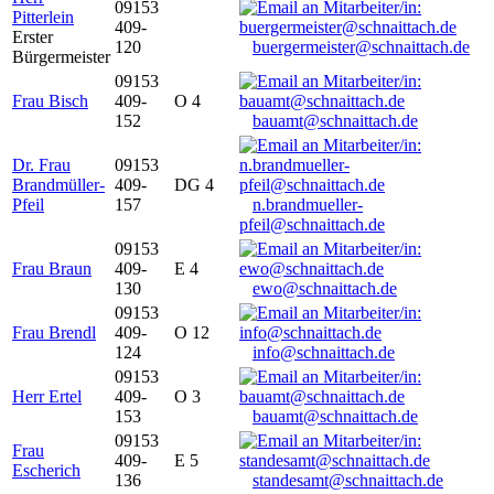
09153
Pitterlein
409-
Erster
120
buergermeister@schnaittach.de
Bürgermeister
09153
Frau Bisch
409-
O 4
152
bauamt@schnaittach.de
Dr. Frau
09153
Brandmüller-
409-
DG 4
Pfeil
157
n.brandmueller-
pfeil@schnaittach.de
09153
Frau Braun
409-
E 4
130
ewo@schnaittach.de
09153
Frau Brendl
409-
O 12
124
info@schnaittach.de
09153
Herr Ertel
409-
O 3
153
bauamt@schnaittach.de
09153
Frau
409-
E 5
Escherich
136
standesamt@schnaittach.de