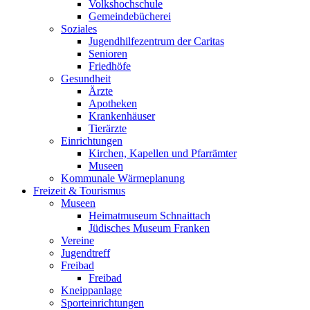
Volkshochschule
Gemeindebücherei
Soziales
Jugendhilfezentrum der Caritas
Senioren
Friedhöfe
Gesundheit
Ärzte
Apotheken
Krankenhäuser
Tierärzte
Einrichtungen
Kirchen, Kapellen und Pfarrämter
Museen
Kommunale Wärmeplanung
Freizeit & Tourismus
Museen
Heimatmuseum Schnaittach
Jüdisches Museum Franken
Vereine
Jugendtreff
Freibad
Freibad
Kneippanlage
Sporteinrichtungen