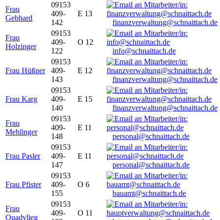
09153
Frau
409-
E 13
Gebhard
142
finanzverwaltung@schnaittach.de
09153
Frau
409-
O 12
Holzinger
122
info@schnaittach.de
09153
Frau Hüßner
409-
E 12
143
finanzverwaltung@schnaittach.de
09153
Frau Karg
409-
E 15
140
finanzverwaltung@schnaittach.de
09153
Frau
409-
E 11
Mehlinger
148
personal@schnaittach.de
09153
Frau Pasler
409-
E 11
147
personal@schnaittach.de
09153
Frau Pfister
409-
O 6
155
bauamt@schnaittach.de
09153
Frau
409-
O 11
Quadvlieg