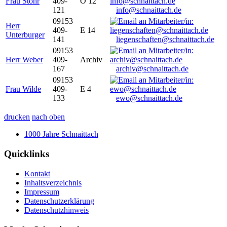
Frau Stöhr
409-
O 12
121
info@schnaittach.de
09153
Herr
409-
E 14
Unterburger
141
liegenschaften@schnaittach.de
09153
Herr Weber
409-
Archiv
167
archiv@schnaittach.de
09153
Frau Wilde
409-
E 4
133
ewo@schnaittach.de
drucken
nach oben
1000 Jahre Schnaittach
Quicklinks
Kontakt
Inhaltsverzeichnis
Impressum
Datenschutzerklärung
Datenschutzhinweis