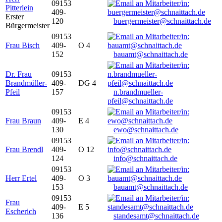
09153
Pitterlein
409-
Erster
120
buergermeister@schnaittach.de
Bürgermeister
09153
Frau Bisch
409-
O 4
152
bauamt@schnaittach.de
Dr. Frau
09153
Brandmüller-
409-
DG 4
Pfeil
157
n.brandmueller-
pfeil@schnaittach.de
09153
Frau Braun
409-
E 4
130
ewo@schnaittach.de
09153
Frau Brendl
409-
O 12
124
info@schnaittach.de
09153
Herr Ertel
409-
O 3
153
bauamt@schnaittach.de
09153
Frau
409-
E 5
Escherich
136
standesamt@schnaittach.de