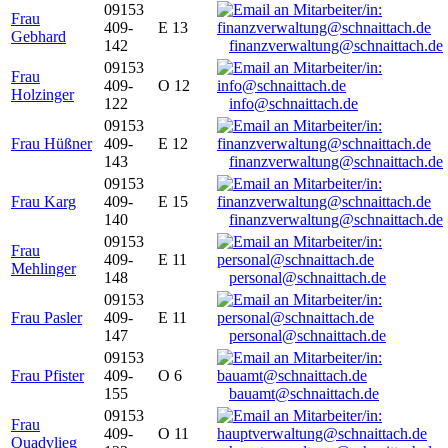
09153
Frau
409-
E 13
Gebhard
142
finanzverwaltung@schnaittach.de
09153
Frau
409-
O 12
Holzinger
122
info@schnaittach.de
09153
Frau Hüßner
409-
E 12
143
finanzverwaltung@schnaittach.de
09153
Frau Karg
409-
E 15
140
finanzverwaltung@schnaittach.de
09153
Frau
409-
E 11
Mehlinger
148
personal@schnaittach.de
09153
Frau Pasler
409-
E 11
147
personal@schnaittach.de
09153
Frau Pfister
409-
O 6
155
bauamt@schnaittach.de
09153
Frau
409-
O 11
Quadvlieg