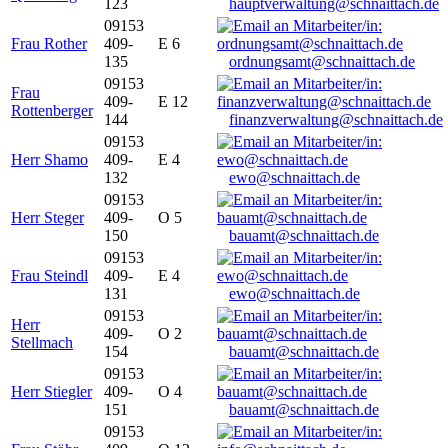
123
hauptverwaltung@schnaittach.de
09153
Frau Rother
409-
E 6
135
ordnungsamt@schnaittach.de
09153
Frau
409-
E 12
Rottenberger
144
finanzverwaltung@schnaittach.de
09153
Herr Shamo
409-
E 4
132
ewo@schnaittach.de
09153
Herr Steger
409-
O 5
150
bauamt@schnaittach.de
09153
Frau Steindl
409-
E 4
131
ewo@schnaittach.de
09153
Herr
409-
O 2
Stellmach
154
bauamt@schnaittach.de
09153
Herr Stiegler
409-
O 4
151
bauamt@schnaittach.de
09153