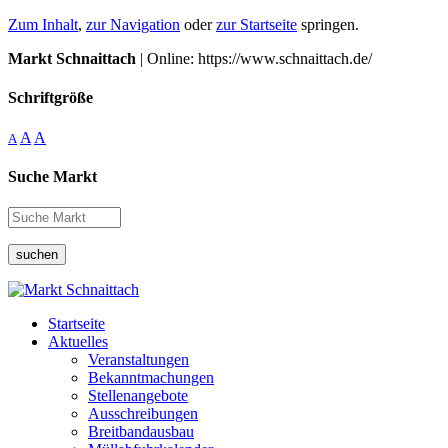
Zum Inhalt
,
zur Navigation
oder
zur Startseite
springen.
Markt Schnaittach
| Online: https://www.schnaittach.de/
Schriftgröße
A
A
A
Suche Markt
suchen
Startseite
Aktuelles
Veranstaltungen
Bekanntmachungen
Stellenangebote
Ausschreibungen
Breitbandausbau