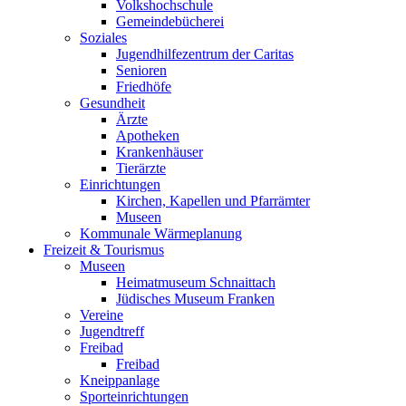
Volkshochschule
Gemeindebücherei
Soziales
Jugendhilfezentrum der Caritas
Senioren
Friedhöfe
Gesundheit
Ärzte
Apotheken
Krankenhäuser
Tierärzte
Einrichtungen
Kirchen, Kapellen und Pfarrämter
Museen
Kommunale Wärmeplanung
Freizeit & Tourismus
Museen
Heimatmuseum Schnaittach
Jüdisches Museum Franken
Vereine
Jugendtreff
Freibad
Freibad
Kneippanlage
Sporteinrichtungen