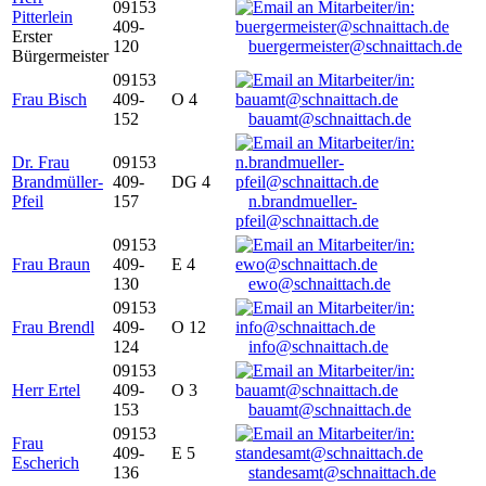
09153
Pitterlein
409-
Erster
120
buergermeister@schnaittach.de
Bürgermeister
09153
Frau Bisch
409-
O 4
152
bauamt@schnaittach.de
Dr. Frau
09153
Brandmüller-
409-
DG 4
Pfeil
157
n.brandmueller-
pfeil@schnaittach.de
09153
Frau Braun
409-
E 4
130
ewo@schnaittach.de
09153
Frau Brendl
409-
O 12
124
info@schnaittach.de
09153
Herr Ertel
409-
O 3
153
bauamt@schnaittach.de
09153
Frau
409-
E 5
Escherich
136
standesamt@schnaittach.de