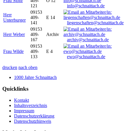
Frau Stöhr
409-
O 12
121
info@schnaittach.de
09153
Herr
409-
E 14
Unterburger
141
liegenschaften@schnaittach.de
09153
Herr Weber
409-
Archiv
167
archiv@schnaittach.de
09153
Frau Wilde
409-
E 4
133
ewo@schnaittach.de
drucken
nach oben
1000 Jahre Schnaittach
Quicklinks
Kontakt
Inhaltsverzeichnis
Impressum
Datenschutzerklärung
Datenschutzhinweis