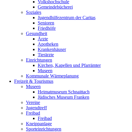
Volkshochschule
Gemeindebücherei
Soziales
Jugendhilfezentrum der Caritas
Senioren
Friedhöfe
Gesundheit
Ärzte
Apotheken
Krankenhäuser
Tierärzte
Einrichtungen
Kirchen, Kapellen und Pfarrämter
Museen
Kommunale Wärmeplanung
Freizeit & Tourismus
Museen
Heimatmuseum Schnaittach
Jüdisches Museum Franken
Vereine
Jugendtreff
Freibad
Freibad
Kneippanlage
Sporteinrichtungen