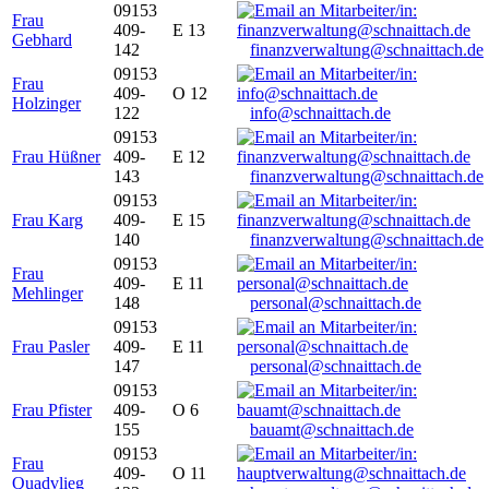
09153
Frau
409-
E 13
Gebhard
142
finanzverwaltung@schnaittach.de
09153
Frau
409-
O 12
Holzinger
122
info@schnaittach.de
09153
Frau Hüßner
409-
E 12
143
finanzverwaltung@schnaittach.de
09153
Frau Karg
409-
E 15
140
finanzverwaltung@schnaittach.de
09153
Frau
409-
E 11
Mehlinger
148
personal@schnaittach.de
09153
Frau Pasler
409-
E 11
147
personal@schnaittach.de
09153
Frau Pfister
409-
O 6
155
bauamt@schnaittach.de
09153
Frau
409-
O 11
Quadvlieg