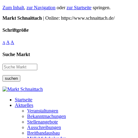
Zum Inhalt
,
zur Navigation
oder
zur Startseite
springen.
Markt Schnaittach
| Online: https://www.schnaittach.de/
Schriftgröße
A
A
A
Suche Markt
suchen
Startseite
Aktuelles
Veranstaltungen
Bekanntmachungen
Stellenangebote
Ausschreibungen
Breitbandausbau