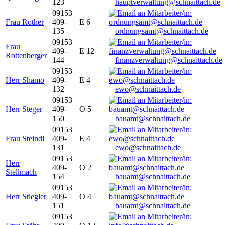
123
hauptverwaltung@schnaittach.de
09153
Frau Rother
409-
E 6
135
ordnungsamt@schnaittach.de
09153
Frau
409-
E 12
Rottenberger
144
finanzverwaltung@schnaittach.de
09153
Herr Shamo
409-
E 4
132
ewo@schnaittach.de
09153
Herr Steger
409-
O 5
150
bauamt@schnaittach.de
09153
Frau Steindl
409-
E 4
131
ewo@schnaittach.de
09153
Herr
409-
O 2
Stellmach
154
bauamt@schnaittach.de
09153
Herr Stiegler
409-
O 4
151
bauamt@schnaittach.de
09153