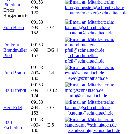
09153
Pitterlein
409-
Erster
120
buergermeister@schnaittach.de
Bürgermeister
09153
Frau Bisch
409-
O 4
152
bauamt@schnaittach.de
Dr. Frau
09153
Brandmüller-
409-
DG 4
Pfeil
157
n.brandmueller-
pfeil@schnaittach.de
09153
Frau Braun
409-
E 4
130
ewo@schnaittach.de
09153
Frau Brendl
409-
O 12
124
info@schnaittach.de
09153
Herr Ertel
409-
O 3
153
bauamt@schnaittach.de
09153
Frau
409-
E 5
Escherich
136
standesamt@schnaittach.de