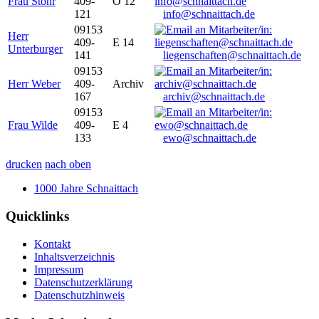
Frau Stöhr
409-
O 12
121
info@schnaittach.de
09153
Herr
409-
E 14
Unterburger
141
liegenschaften@schnaittach.de
09153
Herr Weber
409-
Archiv
167
archiv@schnaittach.de
09153
Frau Wilde
409-
E 4
133
ewo@schnaittach.de
drucken
nach oben
1000 Jahre Schnaittach
Quicklinks
Kontakt
Inhaltsverzeichnis
Impressum
Datenschutzerklärung
Datenschutzhinweis