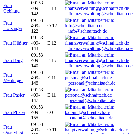
09153
Frau
409-
E 13
Gebhard
142
finanzverwaltung@schnaittach.de
09153
Frau
409-
O 12
Holzinger
122
info@schnaittach.de
09153
Frau Hüßner
409-
E 12
143
finanzverwaltung@schnaittach.de
09153
Frau Karg
409-
E 15
140
finanzverwaltung@schnaittach.de
09153
Frau
409-
E 11
Mehlinger
148
personal@schnaittach.de
09153
Frau Pasler
409-
E 11
147
personal@schnaittach.de
09153
Frau Pfister
409-
O 6
155
bauamt@schnaittach.de
09153
Frau
409-
O 11
Quadvlieg