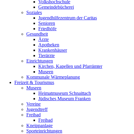
Volkshochschule
Gemeindebücherei
Soziales
Jugendhilfezentrum der Caritas
Senioren
Friedhöfe
Gesundheit
Ärzte
Apotheken
Krankenhäuser
Tierärzte
Einrichtungen
Kirchen, Kapellen und Pfarrämter
Museen
Kommunale Wärmeplanung
Freizeit & Tourismus
Museen
Heimatmuseum Schnaittach
Jüdisches Museum Franken
Vereine
Jugendtreff
Freibad
Freibad
Kneippanlage
Sporteinrichtungen