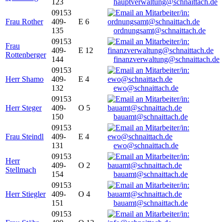
123
hauptverwaltung@schnaittach.de
09153
Frau Rother
409-
E 6
135
ordnungsamt@schnaittach.de
09153
Frau
409-
E 12
Rottenberger
144
finanzverwaltung@schnaittach.de
09153
Herr Shamo
409-
E 4
132
ewo@schnaittach.de
09153
Herr Steger
409-
O 5
150
bauamt@schnaittach.de
09153
Frau Steindl
409-
E 4
131
ewo@schnaittach.de
09153
Herr
409-
O 2
Stellmach
154
bauamt@schnaittach.de
09153
Herr Stiegler
409-
O 4
151
bauamt@schnaittach.de
09153