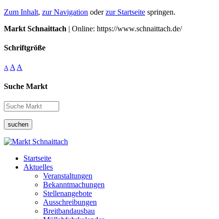
Zum Inhalt
,
zur Navigation
oder
zur Startseite
springen.
Markt Schnaittach
| Online: https://www.schnaittach.de/
Schriftgröße
A
A
A
Suche Markt
suchen
Startseite
Aktuelles
Veranstaltungen
Bekanntmachungen
Stellenangebote
Ausschreibungen
Breitbandausbau