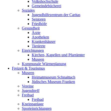
Volkshochschule
Gemeindebücherei
Soziales
Jugendhilfezentrum der Caritas
Senioren
Friedhöfe
Gesundheit
Ärzte
Apotheken
Krankenhäuser
Tierärzte
Einrichtungen
Kirchen, Kapellen und Pfarrämter
Museen
Kommunale Wärmeplanung
Freizeit & Tourismus
Museen
Heimatmuseum Schnaittach
Jüdisches Museum Franken
Vereine
Jugendtreff
Freibad
Freibad
Kneippanlage
Sporteinrichtungen