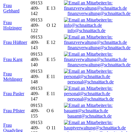
09153
Frau
409-
E 13
Gebhard
142
finanzverwaltung@schnaittach.de
09153
Frau
409-
O 12
Holzinger
122
info@schnaittach.de
09153
Frau Hüßner
409-
E 12
143
finanzverwaltung@schnaittach.de
09153
Frau Karg
409-
E 15
140
finanzverwaltung@schnaittach.de
09153
Frau
409-
E 11
Mehlinger
148
personal@schnaittach.de
09153
Frau Pasler
409-
E 11
147
personal@schnaittach.de
09153
Frau Pfister
409-
O 6
155
bauamt@schnaittach.de
09153
Frau
409-
O 11
Quadvlieg