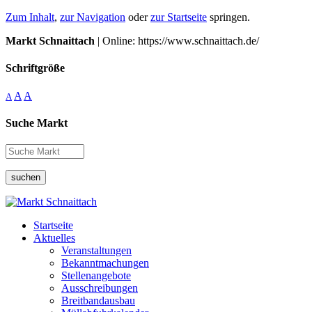
Zum Inhalt
,
zur Navigation
oder
zur Startseite
springen.
Markt Schnaittach
| Online: https://www.schnaittach.de/
Schriftgröße
A
A
A
Suche Markt
suchen
Startseite
Aktuelles
Veranstaltungen
Bekanntmachungen
Stellenangebote
Ausschreibungen
Breitbandausbau