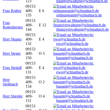
123
hauptverwaltung@schnaittach.de
09153
Frau Rother
409-
E 6
135
ordnungsamt@schnaittach.de
09153
Frau
409-
E 12
Rottenberger
144
finanzverwaltung@schnaittach.de
09153
Herr Shamo
409-
E 4
132
ewo@schnaittach.de
09153
Herr Steger
409-
O 5
150
bauamt@schnaittach.de
09153
Frau Steindl
409-
E 4
131
ewo@schnaittach.de
09153
Herr
409-
O 2
Stellmach
154
bauamt@schnaittach.de
09153
Herr Stiegler
409-
O 4
151
bauamt@schnaittach.de
09153