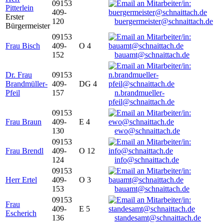
09153
Pitterlein
409-
Erster
120
buergermeister@schnaittach.de
Bürgermeister
09153
Frau Bisch
409-
O 4
152
bauamt@schnaittach.de
Dr. Frau
09153
Brandmüller-
409-
DG 4
Pfeil
157
n.brandmueller-
pfeil@schnaittach.de
09153
Frau Braun
409-
E 4
130
ewo@schnaittach.de
09153
Frau Brendl
409-
O 12
124
info@schnaittach.de
09153
Herr Ertel
409-
O 3
153
bauamt@schnaittach.de
09153
Frau
409-
E 5
Escherich
136
standesamt@schnaittach.de