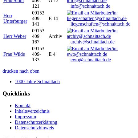
Frau Stöhr
409-
O 12
121
info@schnaittach.de
09153
Herr
409-
E 14
Unterburger
141
liegenschaften@schnaittach.de
09153
Herr Weber
409-
Archiv
167
archiv@schnaittach.de
09153
Frau Wilde
409-
E 4
133
ewo@schnaittach.de
drucken
nach oben
1000 Jahre Schnaittach
Quicklinks
Kontakt
Inhaltsverzeichnis
Impressum
Datenschutzerklärung
Datenschutzhinweis