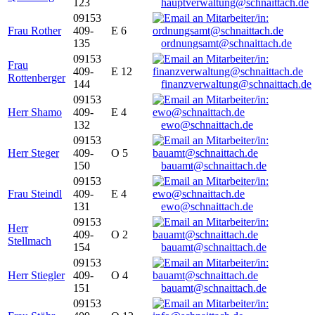
123
hauptverwaltung@schnaittach.de
09153
Frau Rother
409-
E 6
135
ordnungsamt@schnaittach.de
09153
Frau
409-
E 12
Rottenberger
144
finanzverwaltung@schnaittach.de
09153
Herr Shamo
409-
E 4
132
ewo@schnaittach.de
09153
Herr Steger
409-
O 5
150
bauamt@schnaittach.de
09153
Frau Steindl
409-
E 4
131
ewo@schnaittach.de
09153
Herr
409-
O 2
Stellmach
154
bauamt@schnaittach.de
09153
Herr Stiegler
409-
O 4
151
bauamt@schnaittach.de
09153