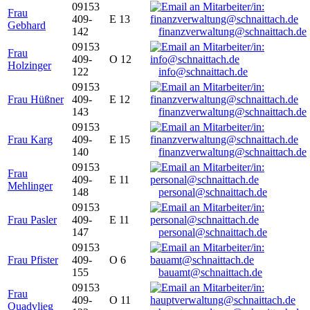
09153
Frau
409-
E 13
Gebhard
142
finanzverwaltung@schnaittach.de
09153
Frau
409-
O 12
Holzinger
122
info@schnaittach.de
09153
Frau Hüßner
409-
E 12
143
finanzverwaltung@schnaittach.de
09153
Frau Karg
409-
E 15
140
finanzverwaltung@schnaittach.de
09153
Frau
409-
E 11
Mehlinger
148
personal@schnaittach.de
09153
Frau Pasler
409-
E 11
147
personal@schnaittach.de
09153
Frau Pfister
409-
O 6
155
bauamt@schnaittach.de
09153
Frau
409-
O 11
Quadvlieg