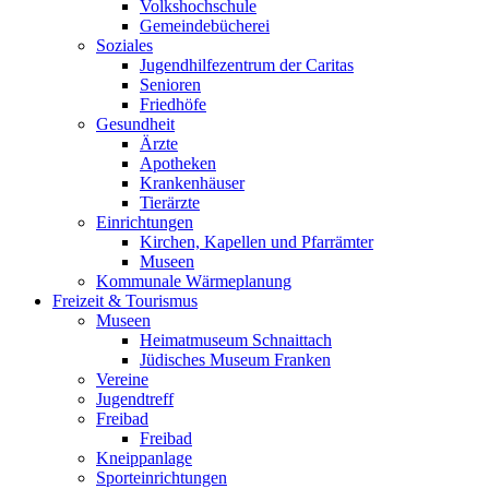
Volkshochschule
Gemeindebücherei
Soziales
Jugendhilfezentrum der Caritas
Senioren
Friedhöfe
Gesundheit
Ärzte
Apotheken
Krankenhäuser
Tierärzte
Einrichtungen
Kirchen, Kapellen und Pfarrämter
Museen
Kommunale Wärmeplanung
Freizeit & Tourismus
Museen
Heimatmuseum Schnaittach
Jüdisches Museum Franken
Vereine
Jugendtreff
Freibad
Freibad
Kneippanlage
Sporteinrichtungen