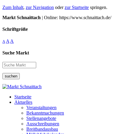
Zum Inhalt
,
zur Navigation
oder
zur Startseite
springen.
Markt Schnaittach
| Online: https://www.schnaittach.de/
Schriftgröße
A
A
A
Suche Markt
suchen
Startseite
Aktuelles
Veranstaltungen
Bekanntmachungen
Stellenangebote
Ausschreibungen
Breitbandausbau