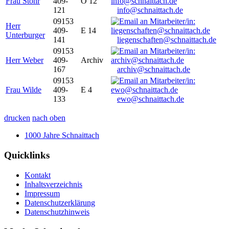
Frau Stöhr
409-
O 12
121
info@schnaittach.de
09153
Herr
409-
E 14
Unterburger
141
liegenschaften@schnaittach.de
09153
Herr Weber
409-
Archiv
167
archiv@schnaittach.de
09153
Frau Wilde
409-
E 4
133
ewo@schnaittach.de
drucken
nach oben
1000 Jahre Schnaittach
Quicklinks
Kontakt
Inhaltsverzeichnis
Impressum
Datenschutzerklärung
Datenschutzhinweis