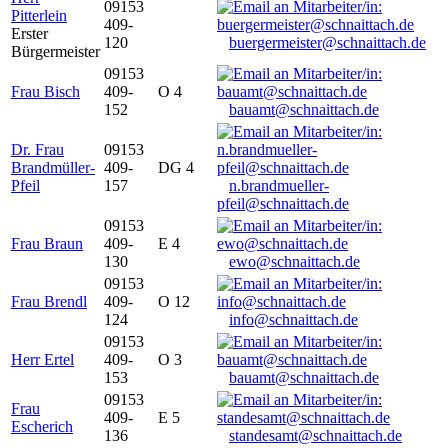
09153
Pitterlein
409-
Erster
120
buergermeister@schnaittach.de
Bürgermeister
09153
Frau Bisch
409-
O 4
152
bauamt@schnaittach.de
Dr. Frau
09153
Brandmüller-
409-
DG 4
Pfeil
157
n.brandmueller-
pfeil@schnaittach.de
09153
Frau Braun
409-
E 4
130
ewo@schnaittach.de
09153
Frau Brendl
409-
O 12
124
info@schnaittach.de
09153
Herr Ertel
409-
O 3
153
bauamt@schnaittach.de
09153
Frau
409-
E 5
Escherich
136
standesamt@schnaittach.de