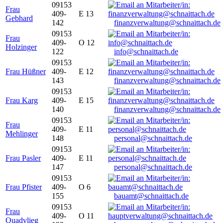
09153
Frau
409-
E 13
Gebhard
142
finanzverwaltung@schnaittach.de
09153
Frau
409-
O 12
Holzinger
122
info@schnaittach.de
09153
Frau Hüßner
409-
E 12
143
finanzverwaltung@schnaittach.de
09153
Frau Karg
409-
E 15
140
finanzverwaltung@schnaittach.de
09153
Frau
409-
E 11
Mehlinger
148
personal@schnaittach.de
09153
Frau Pasler
409-
E 11
147
personal@schnaittach.de
09153
Frau Pfister
409-
O 6
155
bauamt@schnaittach.de
09153
Frau
409-
O 11
Quadvlieg