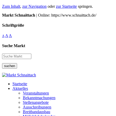
Zum Inhalt
,
zur Navigation
oder
zur Startseite
springen.
Markt Schnaittach
| Online: https://www.schnaittach.de/
Schriftgröße
A
A
A
Suche Markt
suchen
Startseite
Aktuelles
Veranstaltungen
Bekanntmachungen
Stellenangebote
Ausschreibungen
Breitbandausbau