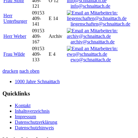
Frau Stöhr
409-
O 12
121
info@schnaittach.de
09153
Herr
409-
E 14
Unterburger
141
liegenschaften@schnaittach.de
09153
Herr Weber
409-
Archiv
167
archiv@schnaittach.de
09153
Frau Wilde
409-
E 4
133
ewo@schnaittach.de
drucken
nach oben
1000 Jahre Schnaittach
Quicklinks
Kontakt
Inhaltsverzeichnis
Impressum
Datenschutzerklärung
Datenschutzhinweis