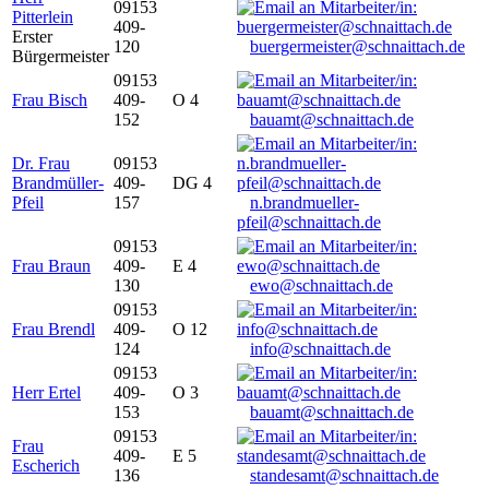
09153
Pitterlein
409-
Erster
120
buergermeister@schnaittach.de
Bürgermeister
09153
Frau Bisch
409-
O 4
152
bauamt@schnaittach.de
Dr. Frau
09153
Brandmüller-
409-
DG 4
Pfeil
157
n.brandmueller-
pfeil@schnaittach.de
09153
Frau Braun
409-
E 4
130
ewo@schnaittach.de
09153
Frau Brendl
409-
O 12
124
info@schnaittach.de
09153
Herr Ertel
409-
O 3
153
bauamt@schnaittach.de
09153
Frau
409-
E 5
Escherich
136
standesamt@schnaittach.de