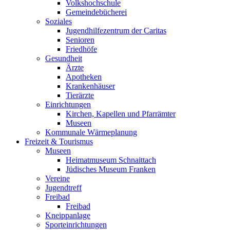
Volkshochschule
Gemeindebücherei
Soziales
Jugendhilfezentrum der Caritas
Senioren
Friedhöfe
Gesundheit
Ärzte
Apotheken
Krankenhäuser
Tierärzte
Einrichtungen
Kirchen, Kapellen und Pfarrämter
Museen
Kommunale Wärmeplanung
Freizeit & Tourismus
Museen
Heimatmuseum Schnaittach
Jüdisches Museum Franken
Vereine
Jugendtreff
Freibad
Freibad
Kneippanlage
Sporteinrichtungen