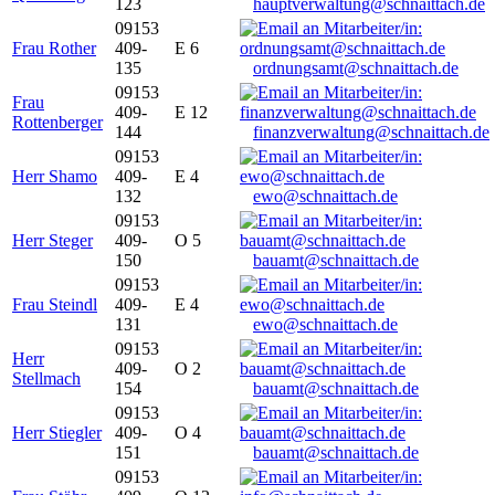
123
hauptverwaltung@schnaittach.de
09153
Frau Rother
409-
E 6
135
ordnungsamt@schnaittach.de
09153
Frau
409-
E 12
Rottenberger
144
finanzverwaltung@schnaittach.de
09153
Herr Shamo
409-
E 4
132
ewo@schnaittach.de
09153
Herr Steger
409-
O 5
150
bauamt@schnaittach.de
09153
Frau Steindl
409-
E 4
131
ewo@schnaittach.de
09153
Herr
409-
O 2
Stellmach
154
bauamt@schnaittach.de
09153
Herr Stiegler
409-
O 4
151
bauamt@schnaittach.de
09153