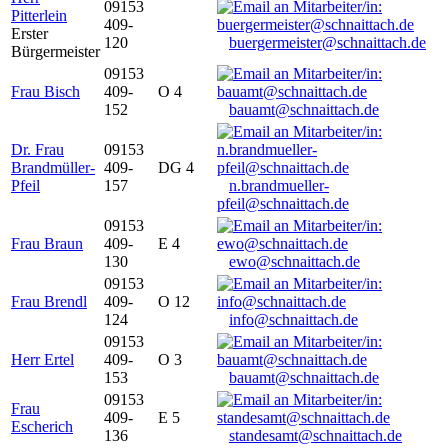
09153
Pitterlein
409-
Erster
120
buergermeister@schnaittach.de
Bürgermeister
09153
Frau Bisch
409-
O 4
152
bauamt@schnaittach.de
Dr. Frau
09153
Brandmüller-
409-
DG 4
Pfeil
157
n.brandmueller-
pfeil@schnaittach.de
09153
Frau Braun
409-
E 4
130
ewo@schnaittach.de
09153
Frau Brendl
409-
O 12
124
info@schnaittach.de
09153
Herr Ertel
409-
O 3
153
bauamt@schnaittach.de
09153
Frau
409-
E 5
Escherich
136
standesamt@schnaittach.de