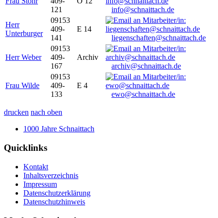
Frau Stöhr
409-
O 12
121
info@schnaittach.de
09153
Herr
409-
E 14
Unterburger
141
liegenschaften@schnaittach.de
09153
Herr Weber
409-
Archiv
167
archiv@schnaittach.de
09153
Frau Wilde
409-
E 4
133
ewo@schnaittach.de
drucken
nach oben
1000 Jahre Schnaittach
Quicklinks
Kontakt
Inhaltsverzeichnis
Impressum
Datenschutzerklärung
Datenschutzhinweis