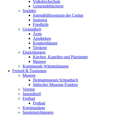
Volkshochschule
Gemeindebücherei
Soziales
Jugendhilfezentrum der Caritas
Senioren
Friedhöfe
Gesundheit
Ärzte
Apotheken
Krankenhäuser
Tierärzte
Einrichtungen
Kirchen, Kapellen und Pfarrämter
Museen
Kommunale Wärmeplanung
Freizeit & Tourismus
Museen
Heimatmuseum Schnaittach
Jüdisches Museum Franken
Vereine
Jugendtreff
Freibad
Freibad
Kneippanlage
Sporteinrichtungen