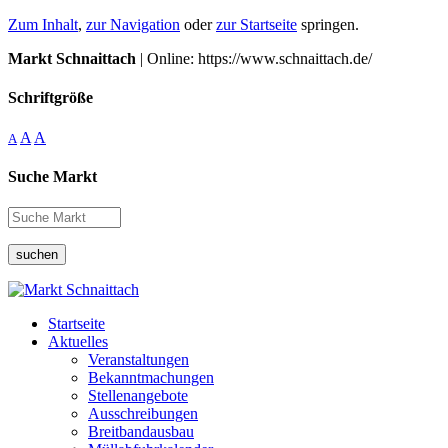
Zum Inhalt
,
zur Navigation
oder
zur Startseite
springen.
Markt Schnaittach
| Online: https://www.schnaittach.de/
Schriftgröße
A
A
A
Suche Markt
suchen
Startseite
Aktuelles
Veranstaltungen
Bekanntmachungen
Stellenangebote
Ausschreibungen
Breitbandausbau