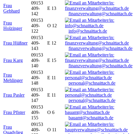
09153
Frau
409-
E 13
Gebhard
142
finanzverwaltung@schnaittach.de
09153
Frau
409-
O 12
Holzinger
122
info@schnaittach.de
09153
Frau Hüßner
409-
E 12
143
finanzverwaltung@schnaittach.de
09153
Frau Karg
409-
E 15
140
finanzverwaltung@schnaittach.de
09153
Frau
409-
E 11
Mehlinger
148
personal@schnaittach.de
09153
Frau Pasler
409-
E 11
147
personal@schnaittach.de
09153
Frau Pfister
409-
O 6
155
bauamt@schnaittach.de
09153
Frau
409-
O 11
Quadvlieg