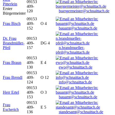
09153
Pitterlein
409-
Erster
120
buergermeister@schnaittach.de
Bürgermeister
09153
Frau Bisch
409-
O 4
152
bauamt@schnaittach.de
Dr. Frau
09153
Brandmüller-
409-
DG 4
Pfeil
157
n.brandmueller-
pfeil@schnaittach.de
09153
Frau Braun
409-
E 4
130
ewo@schnaittach.de
09153
Frau Brendl
409-
O 12
124
info@schnaittach.de
09153
Herr Ertel
409-
O 3
153
bauamt@schnaittach.de
09153
Frau
409-
E 5
Escherich
136
standesamt@schnaittach.de