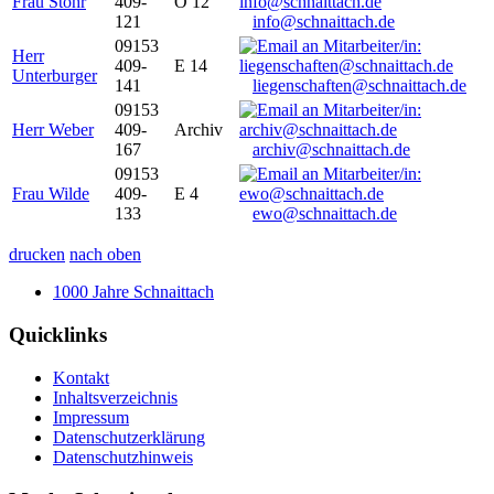
Frau Stöhr
409-
O 12
121
info@schnaittach.de
09153
Herr
409-
E 14
Unterburger
141
liegenschaften@schnaittach.de
09153
Herr Weber
409-
Archiv
167
archiv@schnaittach.de
09153
Frau Wilde
409-
E 4
133
ewo@schnaittach.de
drucken
nach oben
1000 Jahre Schnaittach
Quicklinks
Kontakt
Inhaltsverzeichnis
Impressum
Datenschutzerklärung
Datenschutzhinweis