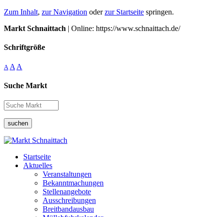
Zum Inhalt
,
zur Navigation
oder
zur Startseite
springen.
Markt Schnaittach
| Online: https://www.schnaittach.de/
Schriftgröße
A
A
A
Suche Markt
suchen
Startseite
Aktuelles
Veranstaltungen
Bekanntmachungen
Stellenangebote
Ausschreibungen
Breitbandausbau