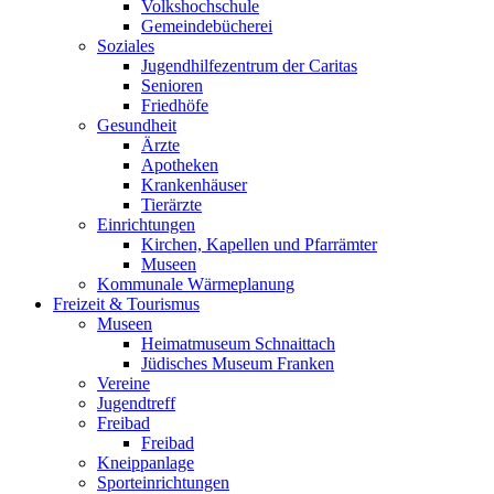
Volkshochschule
Gemeindebücherei
Soziales
Jugendhilfezentrum der Caritas
Senioren
Friedhöfe
Gesundheit
Ärzte
Apotheken
Krankenhäuser
Tierärzte
Einrichtungen
Kirchen, Kapellen und Pfarrämter
Museen
Kommunale Wärmeplanung
Freizeit & Tourismus
Museen
Heimatmuseum Schnaittach
Jüdisches Museum Franken
Vereine
Jugendtreff
Freibad
Freibad
Kneippanlage
Sporteinrichtungen