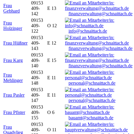
09153
Frau
409-
E 13
Gebhard
142
finanzverwaltung@schnaittach.de
09153
Frau
409-
O 12
Holzinger
122
info@schnaittach.de
09153
Frau Hüßner
409-
E 12
143
finanzverwaltung@schnaittach.de
09153
Frau Karg
409-
E 15
140
finanzverwaltung@schnaittach.de
09153
Frau
409-
E 11
Mehlinger
148
personal@schnaittach.de
09153
Frau Pasler
409-
E 11
147
personal@schnaittach.de
09153
Frau Pfister
409-
O 6
155
bauamt@schnaittach.de
09153
Frau
409-
O 11
Quadvlieg