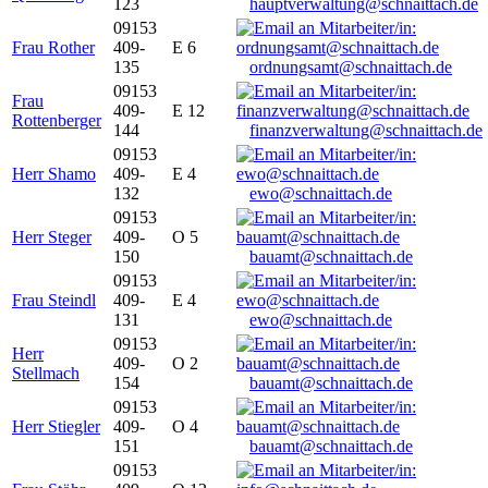
123
hauptverwaltung@schnaittach.de
09153
Frau Rother
409-
E 6
135
ordnungsamt@schnaittach.de
09153
Frau
409-
E 12
Rottenberger
144
finanzverwaltung@schnaittach.de
09153
Herr Shamo
409-
E 4
132
ewo@schnaittach.de
09153
Herr Steger
409-
O 5
150
bauamt@schnaittach.de
09153
Frau Steindl
409-
E 4
131
ewo@schnaittach.de
09153
Herr
409-
O 2
Stellmach
154
bauamt@schnaittach.de
09153
Herr Stiegler
409-
O 4
151
bauamt@schnaittach.de
09153