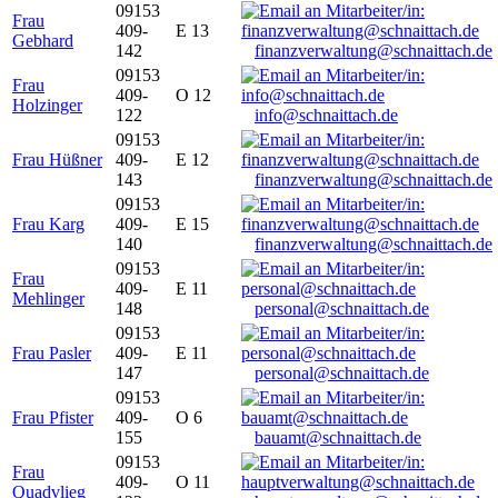
09153
Frau
409-
E 13
Gebhard
142
finanzverwaltung@schnaittach.de
09153
Frau
409-
O 12
Holzinger
122
info@schnaittach.de
09153
Frau Hüßner
409-
E 12
143
finanzverwaltung@schnaittach.de
09153
Frau Karg
409-
E 15
140
finanzverwaltung@schnaittach.de
09153
Frau
409-
E 11
Mehlinger
148
personal@schnaittach.de
09153
Frau Pasler
409-
E 11
147
personal@schnaittach.de
09153
Frau Pfister
409-
O 6
155
bauamt@schnaittach.de
09153
Frau
409-
O 11
Quadvlieg