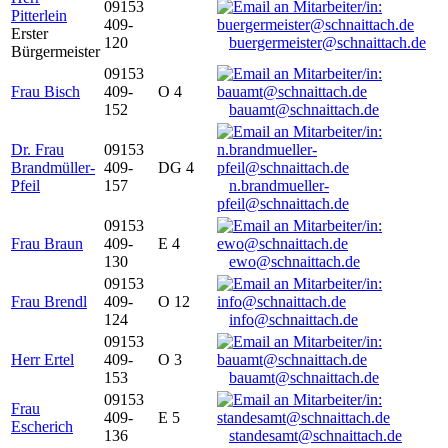
09153
Pitterlein
409-
Erster
120
buergermeister@schnaittach.de
Bürgermeister
09153
Frau Bisch
409-
O 4
152
bauamt@schnaittach.de
Dr. Frau
09153
Brandmüller-
409-
DG 4
Pfeil
157
n.brandmueller-
pfeil@schnaittach.de
09153
Frau Braun
409-
E 4
130
ewo@schnaittach.de
09153
Frau Brendl
409-
O 12
124
info@schnaittach.de
09153
Herr Ertel
409-
O 3
153
bauamt@schnaittach.de
09153
Frau
409-
E 5
Escherich
136
standesamt@schnaittach.de