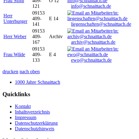
Frau Stöhr
409-
O 12
121
info@schnaittach.de
09153
Herr
409-
E 14
Unterburger
141
liegenschaften@schnaittach.de
09153
Herr Weber
409-
Archiv
167
archiv@schnaittach.de
09153
Frau Wilde
409-
E 4
133
ewo@schnaittach.de
drucken
nach oben
1000 Jahre Schnaittach
Quicklinks
Kontakt
Inhaltsverzeichnis
Impressum
Datenschutzerklärung
Datenschutzhinweis