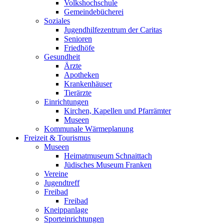
Volkshochschule
Gemeindebücherei
Soziales
Jugendhilfezentrum der Caritas
Senioren
Friedhöfe
Gesundheit
Ärzte
Apotheken
Krankenhäuser
Tierärzte
Einrichtungen
Kirchen, Kapellen und Pfarrämter
Museen
Kommunale Wärmeplanung
Freizeit & Tourismus
Museen
Heimatmuseum Schnaittach
Jüdisches Museum Franken
Vereine
Jugendtreff
Freibad
Freibad
Kneippanlage
Sporteinrichtungen