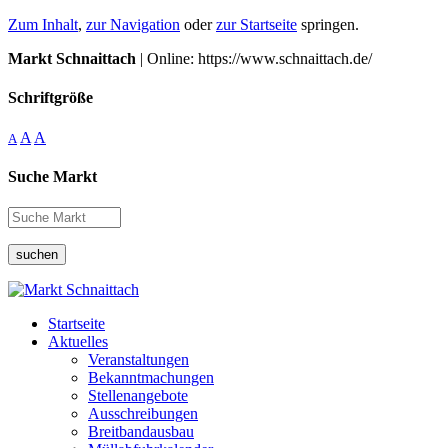
Zum Inhalt
,
zur Navigation
oder
zur Startseite
springen.
Markt Schnaittach
| Online: https://www.schnaittach.de/
Schriftgröße
A
A
A
Suche Markt
suchen
Startseite
Aktuelles
Veranstaltungen
Bekanntmachungen
Stellenangebote
Ausschreibungen
Breitbandausbau