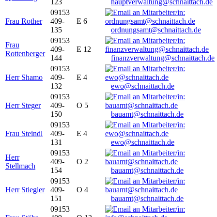
123
hauptverwaltung@schnaittach.de
09153
Frau Rother
409-
E 6
135
ordnungsamt@schnaittach.de
09153
Frau
409-
E 12
Rottenberger
144
finanzverwaltung@schnaittach.de
09153
Herr Shamo
409-
E 4
132
ewo@schnaittach.de
09153
Herr Steger
409-
O 5
150
bauamt@schnaittach.de
09153
Frau Steindl
409-
E 4
131
ewo@schnaittach.de
09153
Herr
409-
O 2
Stellmach
154
bauamt@schnaittach.de
09153
Herr Stiegler
409-
O 4
151
bauamt@schnaittach.de
09153