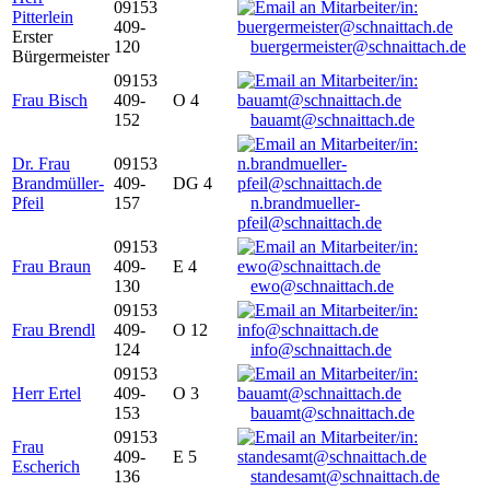
09153
Pitterlein
409-
Erster
120
buergermeister@schnaittach.de
Bürgermeister
09153
Frau Bisch
409-
O 4
152
bauamt@schnaittach.de
Dr. Frau
09153
Brandmüller-
409-
DG 4
Pfeil
157
n.brandmueller-
pfeil@schnaittach.de
09153
Frau Braun
409-
E 4
130
ewo@schnaittach.de
09153
Frau Brendl
409-
O 12
124
info@schnaittach.de
09153
Herr Ertel
409-
O 3
153
bauamt@schnaittach.de
09153
Frau
409-
E 5
Escherich
136
standesamt@schnaittach.de