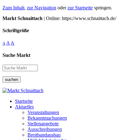
Zum Inhalt
,
zur Navigation
oder
zur Startseite
springen.
Markt Schnaittach
| Online: https://www.schnaittach.de/
Schriftgröße
A
A
A
Suche Markt
suchen
Startseite
Aktuelles
Veranstaltungen
Bekanntmachungen
Stellenangebote
Ausschreibungen
Breitbandausbau