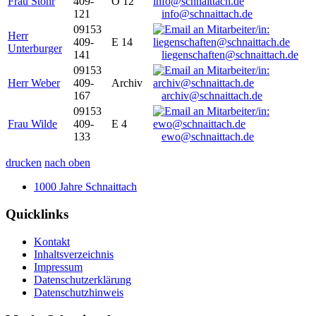
Frau Stöhr
409-
O 12
121
info@schnaittach.de
09153
Herr
409-
E 14
Unterburger
141
liegenschaften@schnaittach.de
09153
Herr Weber
409-
Archiv
167
archiv@schnaittach.de
09153
Frau Wilde
409-
E 4
133
ewo@schnaittach.de
drucken
nach oben
1000 Jahre Schnaittach
Quicklinks
Kontakt
Inhaltsverzeichnis
Impressum
Datenschutzerklärung
Datenschutzhinweis