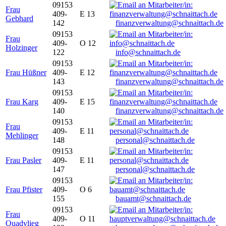
09153
Frau
409-
E 13
Gebhard
142
finanzverwaltung@schnaittach.de
09153
Frau
409-
O 12
Holzinger
122
info@schnaittach.de
09153
Frau Hüßner
409-
E 12
143
finanzverwaltung@schnaittach.de
09153
Frau Karg
409-
E 15
140
finanzverwaltung@schnaittach.de
09153
Frau
409-
E 11
Mehlinger
148
personal@schnaittach.de
09153
Frau Pasler
409-
E 11
147
personal@schnaittach.de
09153
Frau Pfister
409-
O 6
155
bauamt@schnaittach.de
09153
Frau
409-
O 11
Quadvlieg