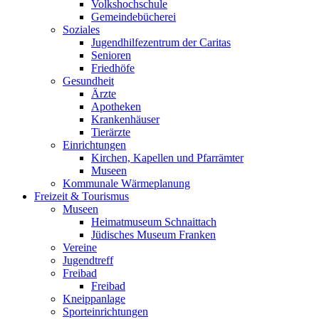
Volkshochschule
Gemeindebücherei
Soziales
Jugendhilfezentrum der Caritas
Senioren
Friedhöfe
Gesundheit
Ärzte
Apotheken
Krankenhäuser
Tierärzte
Einrichtungen
Kirchen, Kapellen und Pfarrämter
Museen
Kommunale Wärmeplanung
Freizeit & Tourismus
Museen
Heimatmuseum Schnaittach
Jüdisches Museum Franken
Vereine
Jugendtreff
Freibad
Freibad
Kneippanlage
Sporteinrichtungen