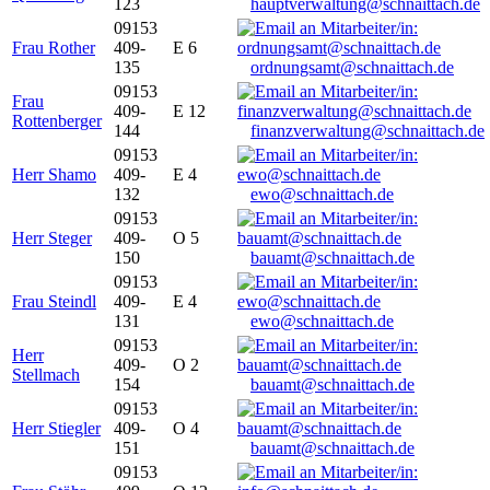
123
hauptverwaltung@schnaittach.de
09153
Frau Rother
409-
E 6
135
ordnungsamt@schnaittach.de
09153
Frau
409-
E 12
Rottenberger
144
finanzverwaltung@schnaittach.de
09153
Herr Shamo
409-
E 4
132
ewo@schnaittach.de
09153
Herr Steger
409-
O 5
150
bauamt@schnaittach.de
09153
Frau Steindl
409-
E 4
131
ewo@schnaittach.de
09153
Herr
409-
O 2
Stellmach
154
bauamt@schnaittach.de
09153
Herr Stiegler
409-
O 4
151
bauamt@schnaittach.de
09153