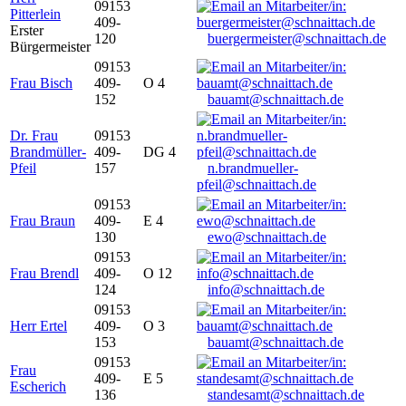
09153
Pitterlein
409-
Erster
120
buergermeister@schnaittach.de
Bürgermeister
09153
Frau Bisch
409-
O 4
152
bauamt@schnaittach.de
Dr. Frau
09153
Brandmüller-
409-
DG 4
Pfeil
157
n.brandmueller-
pfeil@schnaittach.de
09153
Frau Braun
409-
E 4
130
ewo@schnaittach.de
09153
Frau Brendl
409-
O 12
124
info@schnaittach.de
09153
Herr Ertel
409-
O 3
153
bauamt@schnaittach.de
09153
Frau
409-
E 5
Escherich
136
standesamt@schnaittach.de