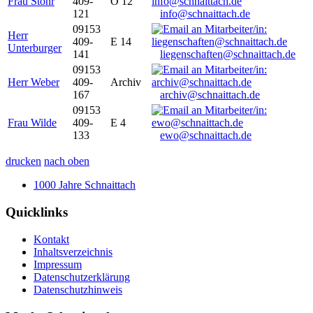
Frau Stöhr
409-
O 12
121
info@schnaittach.de
09153
Herr
409-
E 14
Unterburger
141
liegenschaften@schnaittach.de
09153
Herr Weber
409-
Archiv
167
archiv@schnaittach.de
09153
Frau Wilde
409-
E 4
133
ewo@schnaittach.de
drucken
nach oben
1000 Jahre Schnaittach
Quicklinks
Kontakt
Inhaltsverzeichnis
Impressum
Datenschutzerklärung
Datenschutzhinweis