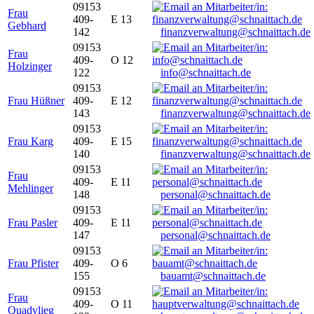
09153
Frau
409-
E 13
Gebhard
142
finanzverwaltung@schnaittach.de
09153
Frau
409-
O 12
Holzinger
122
info@schnaittach.de
09153
Frau Hüßner
409-
E 12
143
finanzverwaltung@schnaittach.de
09153
Frau Karg
409-
E 15
140
finanzverwaltung@schnaittach.de
09153
Frau
409-
E 11
Mehlinger
148
personal@schnaittach.de
09153
Frau Pasler
409-
E 11
147
personal@schnaittach.de
09153
Frau Pfister
409-
O 6
155
bauamt@schnaittach.de
09153
Frau
409-
O 11
Quadvlieg