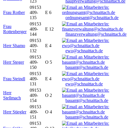
123
hauptverwaltung@schnaittach.de
09153
Frau Rother
409-
E 6
135
ordnungsamt@schnaittach.de
09153
Frau
409-
E 12
Rottenberger
144
finanzverwaltung@schnaittach.de
09153
Herr Shamo
409-
E 4
132
ewo@schnaittach.de
09153
Herr Steger
409-
O 5
150
bauamt@schnaittach.de
09153
Frau Steindl
409-
E 4
131
ewo@schnaittach.de
09153
Herr
409-
O 2
Stellmach
154
bauamt@schnaittach.de
09153
Herr Stiegler
409-
O 4
151
bauamt@schnaittach.de
09153