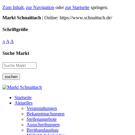
Zum Inhalt
,
zur Navigation
oder
zur Startseite
springen.
Markt Schnaittach
| Online: https://www.schnaittach.de/
Schriftgröße
A
A
A
Suche Markt
suchen
Startseite
Aktuelles
Veranstaltungen
Bekanntmachungen
Stellenangebote
Ausschreibungen
Breitbandausbau