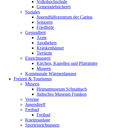
Volkshochschule
Gemeindebücherei
Soziales
Jugendhilfezentrum der Caritas
Senioren
Friedhöfe
Gesundheit
Ärzte
Apotheken
Krankenhäuser
Tierärzte
Einrichtungen
Kirchen, Kapellen und Pfarrämter
Museen
Kommunale Wärmeplanung
Freizeit & Tourismus
Museen
Heimatmuseum Schnaittach
Jüdisches Museum Franken
Vereine
Jugendtreff
Freibad
Freibad
Kneippanlage
Sporteinrichtungen