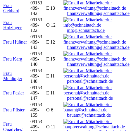
09153
Frau
409-
E 13
Gebhard
142
finanzverwaltung@schnaittach.de
09153
Frau
409-
O 12
Holzinger
122
info@schnaittach.de
09153
Frau Hüßner
409-
E 12
143
finanzverwaltung@schnaittach.de
09153
Frau Karg
409-
E 15
140
finanzverwaltung@schnaittach.de
09153
Frau
409-
E 11
Mehlinger
148
personal@schnaittach.de
09153
Frau Pasler
409-
E 11
147
personal@schnaittach.de
09153
Frau Pfister
409-
O 6
155
bauamt@schnaittach.de
09153
Frau
409-
O 11
Quadvlieg