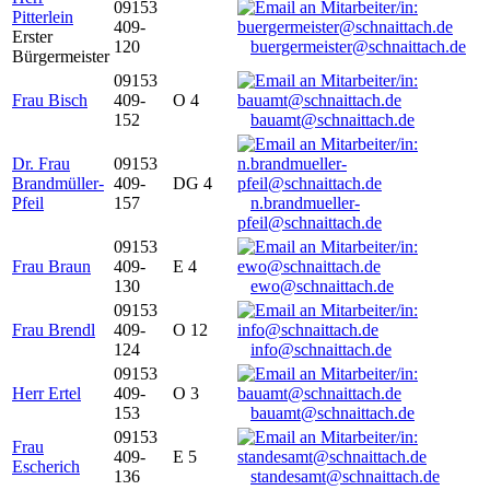
09153
Pitterlein
409-
Erster
120
buergermeister@schnaittach.de
Bürgermeister
09153
Frau Bisch
409-
O 4
152
bauamt@schnaittach.de
Dr. Frau
09153
Brandmüller-
409-
DG 4
Pfeil
157
n.brandmueller-
pfeil@schnaittach.de
09153
Frau Braun
409-
E 4
130
ewo@schnaittach.de
09153
Frau Brendl
409-
O 12
124
info@schnaittach.de
09153
Herr Ertel
409-
O 3
153
bauamt@schnaittach.de
09153
Frau
409-
E 5
Escherich
136
standesamt@schnaittach.de