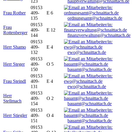
123
hauptverwaltung@schnaittach.de
09153
Frau Rother
409-
E 6
135
ordnungsamt@schnaittach.de
09153
Frau
409-
E 12
Rottenberger
144
finanzverwaltung@schnaittach.de
09153
Herr Shamo
409-
E 4
132
ewo@schnaittach.de
09153
Herr Steger
409-
O 5
150
bauamt@schnaittach.de
09153
Frau Steindl
409-
E 4
131
ewo@schnaittach.de
09153
Herr
409-
O 2
Stellmach
154
bauamt@schnaittach.de
09153
Herr Stiegler
409-
O 4
151
bauamt@schnaittach.de
09153