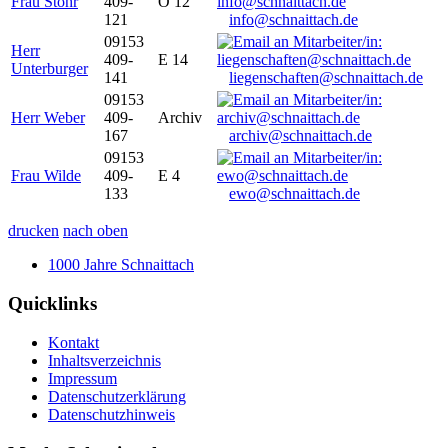
Frau Stöhr
409-
O 12
121
info@schnaittach.de
09153
Herr
409-
E 14
Unterburger
141
liegenschaften@schnaittach.de
09153
Herr Weber
409-
Archiv
167
archiv@schnaittach.de
09153
Frau Wilde
409-
E 4
133
ewo@schnaittach.de
drucken
nach oben
1000 Jahre Schnaittach
Quicklinks
Kontakt
Inhaltsverzeichnis
Impressum
Datenschutzerklärung
Datenschutzhinweis