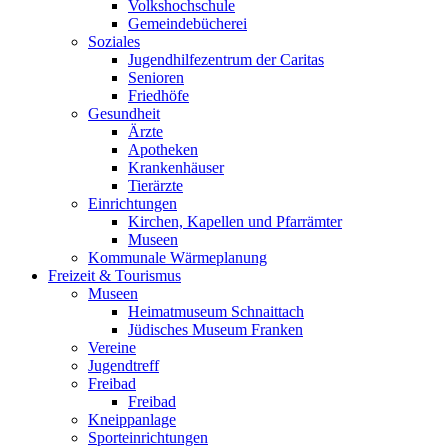
Volkshochschule
Gemeindebücherei
Soziales
Jugendhilfezentrum der Caritas
Senioren
Friedhöfe
Gesundheit
Ärzte
Apotheken
Krankenhäuser
Tierärzte
Einrichtungen
Kirchen, Kapellen und Pfarrämter
Museen
Kommunale Wärmeplanung
Freizeit & Tourismus
Museen
Heimatmuseum Schnaittach
Jüdisches Museum Franken
Vereine
Jugendtreff
Freibad
Freibad
Kneippanlage
Sporteinrichtungen