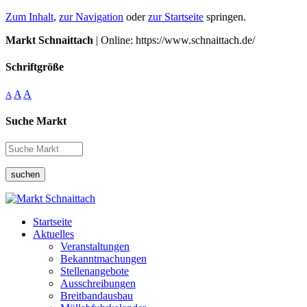
Zum Inhalt
,
zur Navigation
oder
zur Startseite
springen.
Markt Schnaittach
| Online: https://www.schnaittach.de/
Schriftgröße
A
A
A
Suche Markt
suchen
Startseite
Aktuelles
Veranstaltungen
Bekanntmachungen
Stellenangebote
Ausschreibungen
Breitbandausbau