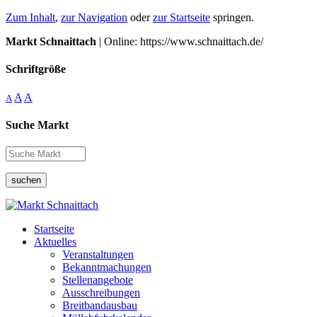
Zum Inhalt
,
zur Navigation
oder
zur Startseite
springen.
Markt Schnaittach
| Online: https://www.schnaittach.de/
Schriftgröße
A
A
A
Suche Markt
suchen
Startseite
Aktuelles
Veranstaltungen
Bekanntmachungen
Stellenangebote
Ausschreibungen
Breitbandausbau