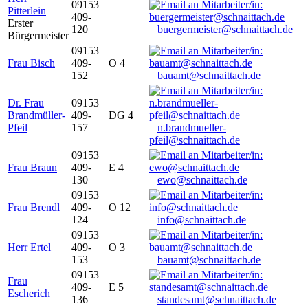
09153
Pitterlein
409-
Erster
120
buergermeister@schnaittach.de
Bürgermeister
09153
Frau Bisch
409-
O 4
152
bauamt@schnaittach.de
Dr. Frau
09153
Brandmüller-
409-
DG 4
Pfeil
157
n.brandmueller-
pfeil@schnaittach.de
09153
Frau Braun
409-
E 4
130
ewo@schnaittach.de
09153
Frau Brendl
409-
O 12
124
info@schnaittach.de
09153
Herr Ertel
409-
O 3
153
bauamt@schnaittach.de
09153
Frau
409-
E 5
Escherich
136
standesamt@schnaittach.de