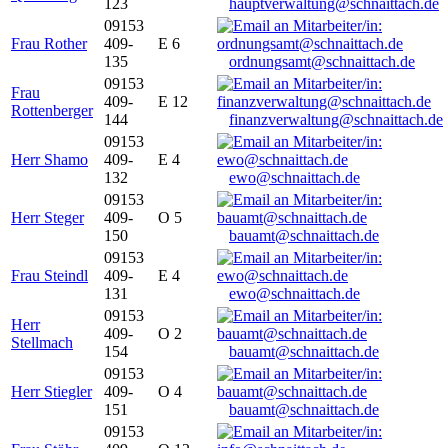
123
hauptverwaltung@schnaittach.de
09153
Frau Rother
409-
E 6
135
ordnungsamt@schnaittach.de
09153
Frau
409-
E 12
Rottenberger
144
finanzverwaltung@schnaittach.de
09153
Herr Shamo
409-
E 4
132
ewo@schnaittach.de
09153
Herr Steger
409-
O 5
150
bauamt@schnaittach.de
09153
Frau Steindl
409-
E 4
131
ewo@schnaittach.de
09153
Herr
409-
O 2
Stellmach
154
bauamt@schnaittach.de
09153
Herr Stiegler
409-
O 4
151
bauamt@schnaittach.de
09153