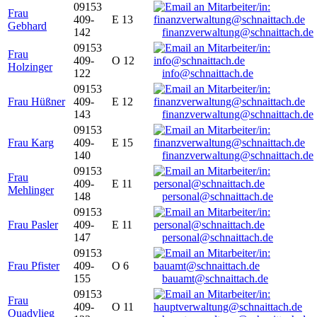
09153
Frau
409-
E 13
Gebhard
142
finanzverwaltung@schnaittach.de
09153
Frau
409-
O 12
Holzinger
122
info@schnaittach.de
09153
Frau Hüßner
409-
E 12
143
finanzverwaltung@schnaittach.de
09153
Frau Karg
409-
E 15
140
finanzverwaltung@schnaittach.de
09153
Frau
409-
E 11
Mehlinger
148
personal@schnaittach.de
09153
Frau Pasler
409-
E 11
147
personal@schnaittach.de
09153
Frau Pfister
409-
O 6
155
bauamt@schnaittach.de
09153
Frau
409-
O 11
Quadvlieg