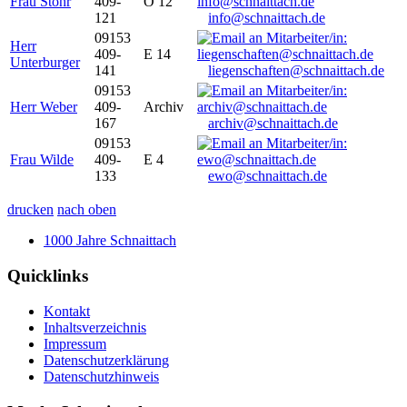
Frau Stöhr
409-
O 12
121
info@schnaittach.de
09153
Herr
409-
E 14
Unterburger
141
liegenschaften@schnaittach.de
09153
Herr Weber
409-
Archiv
167
archiv@schnaittach.de
09153
Frau Wilde
409-
E 4
133
ewo@schnaittach.de
drucken
nach oben
1000 Jahre Schnaittach
Quicklinks
Kontakt
Inhaltsverzeichnis
Impressum
Datenschutzerklärung
Datenschutzhinweis