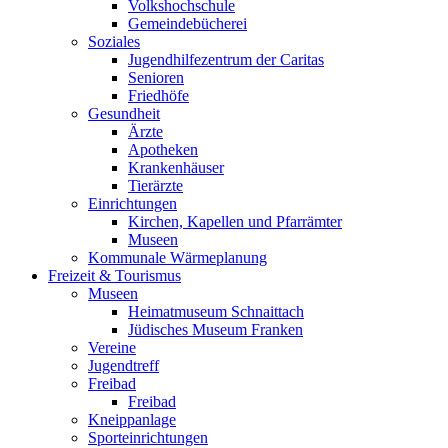
Volkshochschule
Gemeindebücherei
Soziales
Jugendhilfezentrum der Caritas
Senioren
Friedhöfe
Gesundheit
Ärzte
Apotheken
Krankenhäuser
Tierärzte
Einrichtungen
Kirchen, Kapellen und Pfarrämter
Museen
Kommunale Wärmeplanung
Freizeit & Tourismus
Museen
Heimatmuseum Schnaittach
Jüdisches Museum Franken
Vereine
Jugendtreff
Freibad
Freibad
Kneippanlage
Sporteinrichtungen